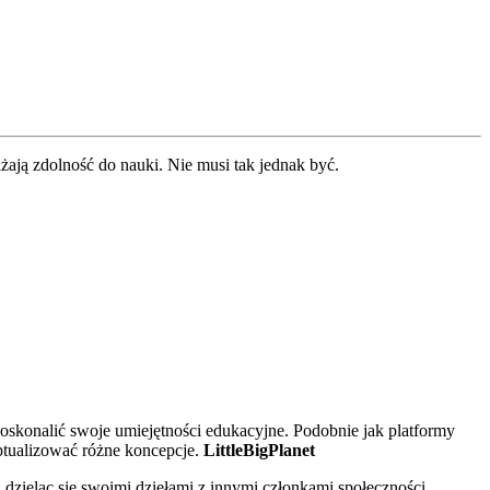
iżają zdolność do nauki. Nie musi tak jednak być.
skonalić swoje umiejętności edukacyjne. Podobnie jak platformy
ptualizować różne koncepcje.
LittleBigPlanet
dzieląc się swoimi dziełami z innymi członkami społeczności.