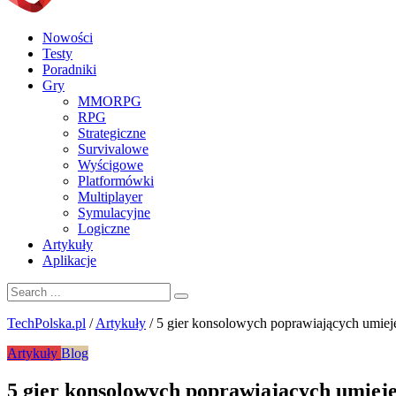
Nowości
Testy
Poradniki
Gry
MMORPG
RPG
Strategiczne
Survivalowe
Wyścigowe
Platformówki
Multiplayer
Symulacyjne
Logiczne
Artykuły
Aplikacje
TechPolska.pl
/
Artykuły
/
5 gier konsolowych poprawiających umiej
Artykuły
Blog
5 gier konsolowych poprawiających umieję