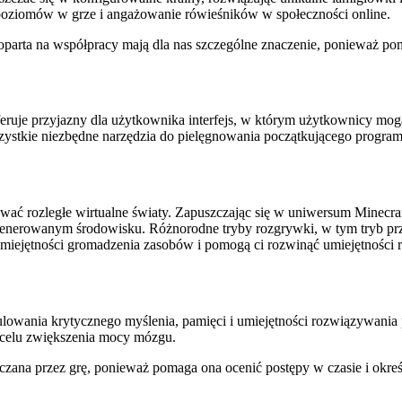
oziomów w grze i angażowanie rówieśników w społeczności online.
parta na współpracy mają dla nas szczególne znaczenie, ponieważ po
eruje przyjazny dla użytkownika interfejs, w którym użytkownicy mogą
szystkie niezbędne narzędzia do pielęgnowania początkującego program
rować rozległe wirtualne światy. Zapuszczając się w uniwersum Minec
generowanym środowisku. Różnorodne tryby rozgrywki, w tym tryb prze
umiejętności gromadzenia zasobów i pomogą ci rozwinąć umiejętności
lowania krytycznego myślenia, pamięci i umiejętności rozwiązywania 
 celu zwiększenia mocy mózgu.
zana przez grę, ponieważ pomaga ona ocenić postępy w czasie i określ