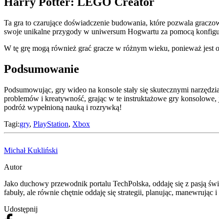
Harry Potter: LEGO Creator
Ta gra to czarujące doświadczenie budowania, które pozwala graczo
swoje unikalne przygody w uniwersum Hogwartu za pomocą konfig
W tę grę mogą również grać gracze w różnym wieku, ponieważ jest 
Podsumowanie
Podsumowując, gry wideo na konsole stały się skutecznymi narzędzi
problemów i kreatywność, grając w te instruktażowe gry konsolowe,
podróż wypełnioną nauką i rozrywką!
Tagi:
gry
,
PlayStation
,
Xbox
Michał Kukliński
Autor
Jako duchowy przewodnik portalu TechPolska, oddaję się z pasją świ
fabuły, ale równie chętnie oddaję się strategii, planując, manewrując 
Udostępnij