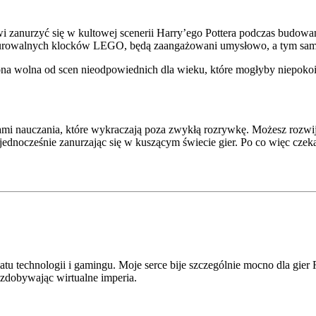
wi zanurzyć się w kultowej scenerii Harry’ego Pottera podczas budow
urowalnych klocków LEGO, będą zaangażowani umysłowo, a tym sam
ona wolna od scen nieodpowiednich dla wieku, które mogłyby niepoko
ami nauczania, które wykraczają poza zwykłą rozrywkę. Możesz rozwij
 jednocześnie zanurzając się w kuszącym świecie gier. Po co więc cz
atu technologii i gamingu. Moje serce bije szczególnie mocno dla gi
i zdobywając wirtualne imperia.