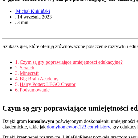
Michał Kukliński
.
14 września 2023
.
3 min
Szukasz gier, które oferują zrównoważone połączenie rozrywki i eduka
Czym są gry poprawiające umiejętności edukacyjne?
Scratch
Minecraft
Big Brain Academy
Harry Potter: LEGO Creator
Podsumowanie
Czym są gry poprawiające umiejętności e
Dzięki grom
konsolowym
poświęconym doskonaleniu umiejętności e
akademickie, takie jak
domyhomework123.com/history
, gry edukacy
Dzięki kreatywnej rozgrywce, LittleBigPlanet pozwala graczom zapus