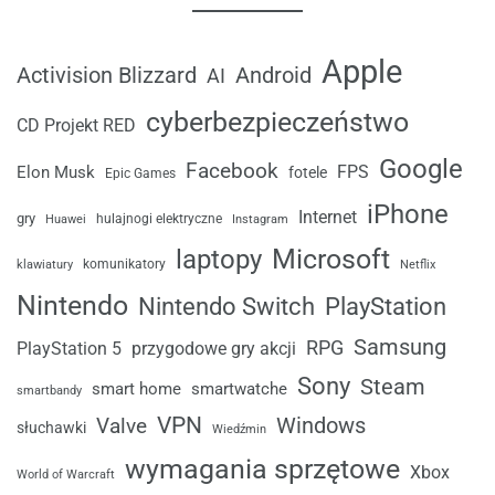
Apple
Android
Activision Blizzard
AI
cyberbezpieczeństwo
CD Projekt RED
Google
Facebook
FPS
Elon Musk
fotele
Epic Games
iPhone
Internet
gry
Huawei
hulajnogi elektryczne
Instagram
laptopy
Microsoft
komunikatory
klawiatury
Netflix
Nintendo
Nintendo Switch
PlayStation
Samsung
RPG
przygodowe gry akcji
PlayStation 5
Sony
Steam
smart home
smartwatche
smartbandy
VPN
Windows
Valve
słuchawki
Wiedźmin
wymagania sprzętowe
Xbox
World of Warcraft