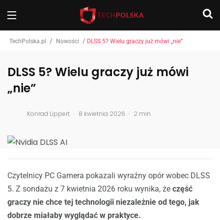
/
/
TechPolska.pl
Nowości
DLSS 5? Wielu graczy już mówi „nie”
DLSS 5? Wielu graczy już mówi
„nie”
.
.
Konrad Lippert
8 kwietnia 2026
2 min
Czytelnicy PC Gamera pokazali wyraźny opór wobec DLSS
5. Z sondażu z 7 kwietnia 2026 roku wynika, że
część
graczy nie chce tej technologii niezależnie od tego, jak
dobrze miałaby wyglądać w praktyce.