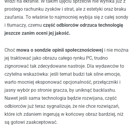
widzi na ekranie. W takim ujęciu sprzeciw nie wynika już z
prostego rachunku zysków i strat, ale z estetyki oraz braku
zaufania. To właśnie to najmocniej wybija się z całej sondy
i tłumaczy, czemu
część odbiorców odrzuca technologię
jeszcze zanim oceni jej jakość.
Choć
mowa o sondzie opinii społecznościowej
i nie można
jej traktować jako obrazu całego rynku PC, trudno
zignorować tak zdecydowane nastroje. Dla wydawców to
czytelna wskazówka: jeśli temat budzi tak silne emocje,
warto mocniej eksponować opcjonalność, przełączniki i
jasny wybór po stronie gracza, by uniknąć backlashu.
Nawet jeśli sama technologia będzie rozwijana, część
odbiorców już teraz sygnalizuje, że nie chce rozwiązań,
które ich zdaniem ingerują w końcowy obraz bardziej, niż
są gotowi zaakceptować.