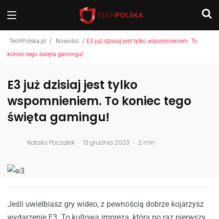
/
/
TechPolska.pl
Nowości
E3 już dzisiaj jest tylko wspomnieniem. To
koniec tego święta gamingu!
E3 już dzisiaj jest tylko
wspomnieniem. To koniec tego
święta gamingu!
.
.
Natalia Początek
13 grudnia 2023
2 min
Jeśli uwielbiasz gry wideo, z pewnością dobrze kojarzysz
wydarzenie E3. To kultowa impreza, która po raz pierwszy