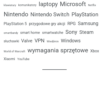
laptopy
Microsoft
komunikatory
klawiatury
Netflix
Nintendo
Nintendo Switch
PlayStation
Samsung
RPG
przygodowe gry akcji
PlayStation 5
Sony
Steam
smart home
smartwatche
smartbandy
VPN
Windows
Valve
słuchawki
Wiedźmin
wymagania sprzętowe
Xbox
World of Warcraft
Xiaomi
YouTube