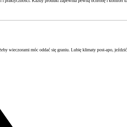
cji i praktyczności. Każdy produkt zapewnia pewną ochronę i komfort 
 żeby wieczorami móc oddać się graniu. Lubię klimaty post-apo, jeźdz