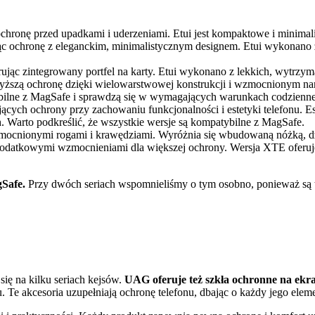
chronę przed upadkami i uderzeniami. Etui jest kompaktowe i minimal
cząc ochronę z eleganckim, minimalistycznym designem. Etui wykonano
ując zintegrowany portfel na karty. Etui wykonano z lekkich, wytrzyma
szą ochronę dzięki wielowarstwowej konstrukcji i wzmocnionym naro
ybilne z MagSafe i sprawdzą się w wymagających warunkach codzienn
ących ochrony przy zachowaniu funkcjonalności i estetyki telefonu. Es
. Warto podkreślić, że wszystkie wersje są kompatybilne z MagSafe.
zmocnionymi rogami i krawędziami. Wyróżnia się wbudowaną nóżką, dzię
 dodatkowymi wzmocnieniami dla większej ochrony. Wersja XTE oferuj
gSafe.
Przy dwóch seriach wspomnieliśmy o tym osobno, ponieważ są to
ę na kilku seriach kejsów.
UAG oferuje też szkła ochronne na ekra
. Te akcesoria uzupełniają ochronę telefonu, dbając o każdy jego el