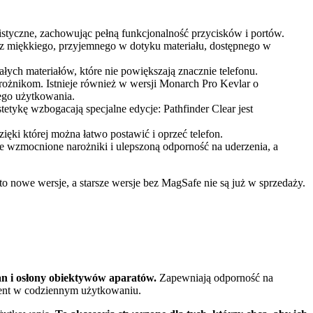
istyczne, zachowując pełną funkcjonalność przycisków i portów.
 z miękkiego, przyjemnego w dotyku materiału, dostępnego w
łych materiałów, które nie powiększają znacznie telefonu.
żnikom. Istnieje również w wersji Monarch Pro Kevlar o
ego użytkowania.
tetykę wzbogacają specjalne edycje: Pathfinder Clear jest
ki której można łatwo postawić i oprzeć telefon.
e wzmocnione narożniki i ulepszoną odporność na uderzenia, a
 nowe wersje, a starsze wersje bez MagSafe nie są już w sprzedaży.
n i osłony obiektywów aparatów.
Zapewniają odporność na
ement w codziennym użytkowaniu.