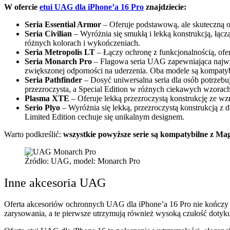
W ofercie
etui UAG dla iPhone’a 16 Pro
znajdziecie:
Seria Essential Armor
– Oferuje podstawową, ale skuteczną o
Seria Civilian
– Wyróżnia się smukłą i lekką konstrukcją, łą
różnych kolorach i wykończeniach.
Seria Metropolis LT
– Łączy ochronę z funkcjonalnością, ofer
Seria Monarch Pro
– Flagowa seria UAG zapewniająca najwyż
zwiększonej odporności na uderzenia. Oba modele są kompat
Seria Pathfinder
– Dosyć uniwersalna seria dla osób potrzebuj
przezroczysta, a Special Edition w różnych ciekawych wzorach
Plasma XTE
– Oferuje lekką przezroczystą konstrukcję ze w
Serio Plyo
– Wyróżnia się lekką, przezroczystą konstrukcją z
Limited Edition cechuje się unikalnym designem.
Warto podkreślić:
wszystkie powyższe serie są kompatybilne z Ma
Źródło: UAG, model: Monarch Pro
Inne akcesoria UAG
Oferta akcesoriów ochronnych UAG dla iPhone’a 16 Pro nie kończy si
zarysowania, a te pierwsze utrzymują również wysoką czułość dotyku