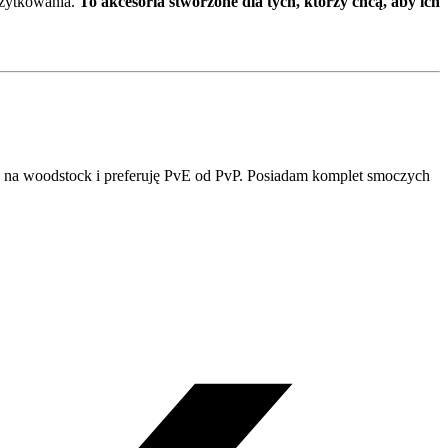
użytkowania.
To akcesoria stworzone dla tych, którzy chcą, aby ich
ić na woodstock i preferuję PvE od PvP. Posiadam komplet smoczych