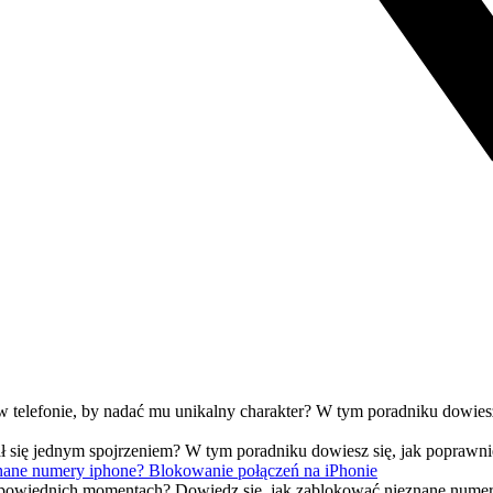
w telefonie, by nadać mu unikalny charakter? W tym poradniku dowiesz
 się jednym spojrzeniem? W tym poradniku dowiesz się, jak poprawni
nane numery iphone? Blokowanie połączeń na iPhonie
dpowiednich momentach? Dowiedz się, jak zablokować nieznane numery