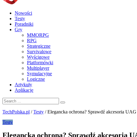
Nowości
Testy
Poradniki
Gry
MMORPG
RPG
Strategiczne
Survivalowe
Wyścigowe
Platformówki
Multiplayer
Symulacyjne
Logiczne
Artykuły
Aplikacje
TechPolska.pl
/
Testy
/
Elegancka ochrona? Sprawdź akcesoria UAG 
Testy
Elegancka ochrona? Sprawdź akcesoria UA