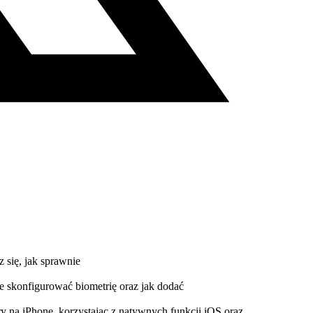
 się, jak sprawnie
e skonfigurować biometrię oraz jak dodać
 na iPhone, korzystając z natywnych funkcji iOS oraz