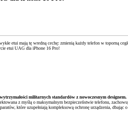
ykłe etui mają tę wredną cechę: zmienią każdy telefon w toporną ceg
cie etui UAG dla iPhone 16 Pro!
 wytrzymałości militarnych standardów z nowoczesnym designem.
ojektowana z myślą o maksymalnym bezpieczeństwie telefonu, zachowuj
aparatów, które uzupełniają kompleksową ochronę urządzenia, dbając o