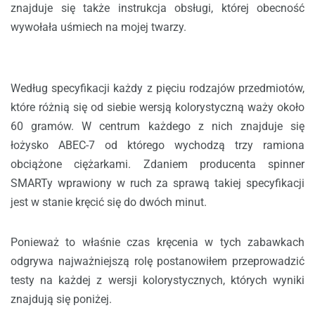
znajduje się także instrukcja obsługi, której obecność
wywołała uśmiech na mojej twarzy.
Według specyfikacji każdy z pięciu rodzajów przedmiotów,
które różnią się od siebie wersją kolorystyczną waży około
60 gramów. W centrum każdego z nich znajduje się
łożysko ABEC-7 od którego wychodzą trzy ramiona
obciążone ciężarkami. Zdaniem producenta spinner
SMARTy wprawiony w ruch za sprawą takiej specyfikacji
jest w stanie kręcić się do dwóch minut.
Ponieważ to właśnie czas kręcenia w tych zabawkach
odgrywa najważniejszą rolę postanowiłem przeprowadzić
testy na każdej z wersji kolorystycznych, których wyniki
znajdują się poniżej.