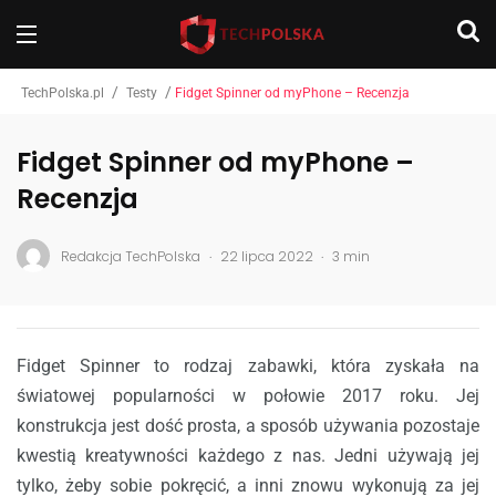
/
/
TechPolska.pl
Testy
Fidget Spinner od myPhone – Recenzja
Fidget Spinner od myPhone –
Recenzja
.
.
Redakcja TechPolska
22 lipca 2022
3 min
Fidget Spinner to rodzaj zabawki, która zyskała na
światowej popularności w połowie 2017 roku. Jej
konstrukcja jest dość prosta, a sposób używania pozostaje
kwestią kreatywności każdego z nas. Jedni używają jej
tylko, żeby sobie pokręcić, a inni znowu wykonują za jej