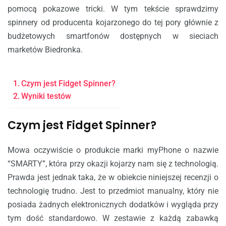
pomocą pokazowe tricki. W tym tekście sprawdzimy
spinnery od producenta kojarzonego do tej pory głównie z
budżetowych smartfonów dostępnych w sieciach
marketów Biedronka.
Czym jest Fidget Spinner?
Wyniki testów
Czym jest Fidget Spinner?
Mowa oczywiście o produkcie marki myPhone o nazwie
“SMARTY”, która przy okazji kojarzy nam się z technologią.
Prawda jest jednak taka, że w obiekcie niniejszej recenzji o
technologię trudno. Jest to przedmiot manualny, który nie
posiada żadnych elektronicznych dodatków i wygląda przy
tym dość standardowo. W zestawie z każdą zabawką