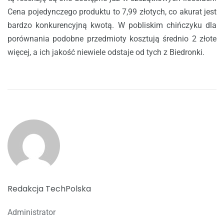
Cena pojedynczego produktu to 7,99 złotych, co akurat jest
bardzo konkurencyjną kwotą. W pobliskim chińczyku dla
porównania podobne przedmioty kosztują średnio 2 złote
więcej, a ich jakość niewiele odstaje od tych z Biedronki.
Redakcja TechPolska
Administrator