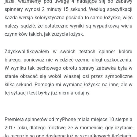
jeżeli weźmiemy pod uwagę 4 nadające się do zabawy
spinnery wynosi 2 minuty 15 sekund. Według specyfikacji
każda wersja kolorystyczna posiada to samo łożysko, więc
należy sądzić, że ostateczne wyniki są wypadkową wielu
czynników takich, jak zużycie łożysk.
Zdyskwalifikowałem w swoich testach spinner koloru
białego, ponieważ nie wiedzieć czemu uległ uszkodzeniu.
W wyniku tak pechowego obrotu sprawy zabawka była w
stanie obracać się wokół własnej osi przez symboliczne
kilka sekund. Pomogła mi wymiana łożyska na inne, ale w
tej sytuacji test byłby już niemiarodajny.
Premiera spinnerów od myPhone miała miejsce 10 sierpnia
2017 roku, dlatego możliwe, że w momencie, gdy czytacie
tą recenzję są one dostępne już w szczątkowych ilościach.