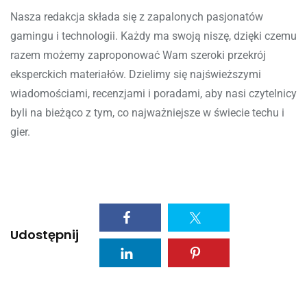
Nasza redakcja składa się z zapalonych pasjonatów
gamingu i technologii. Każdy ma swoją niszę, dzięki czemu
razem możemy zaproponować Wam szeroki przekrój
eksperckich materiałów. Dzielimy się najświeższymi
wiadomościami, recenzjami i poradami, aby nasi czytelnicy
byli na bieżąco z tym, co najważniejsze w świecie techu i
gier.
Udostępnij