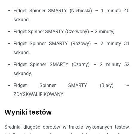
Fidget Spinner SMARTY (Niebieski) – 1 minuta 40
sekund,
Fidget Spinner SMARTY (Czerwony) – 2 minuty,
Fidget Spinner SMARTY (Różowy) – 2 minuty 31
sekund,
Fidget Spinner SMARTY (Czarny) – 2 minuty 52
sekundy,
Fidget Spinner SMARTY (Biały) –
ZDYSKWALIFIKOWANY
Wyniki testów
Średnia długość obrotów w trakcie wykonanych testów,