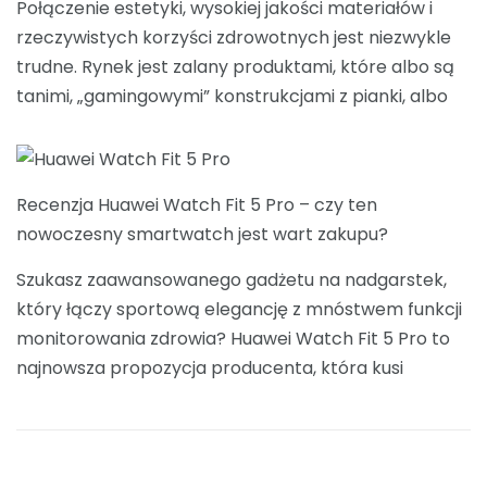
Połączenie estetyki, wysokiej jakości materiałów i
rzeczywistych korzyści zdrowotnych jest niezwykle
trudne. Rynek jest zalany produktami, które albo są
tanimi, „gamingowymi” konstrukcjami z pianki, albo
Recenzja Huawei Watch Fit 5 Pro – czy ten
nowoczesny smartwatch jest wart zakupu?
Szukasz zaawansowanego gadżetu na nadgarstek,
który łączy sportową elegancję z mnóstwem funkcji
monitorowania zdrowia? Huawei Watch Fit 5 Pro to
najnowsza propozycja producenta, która kusi