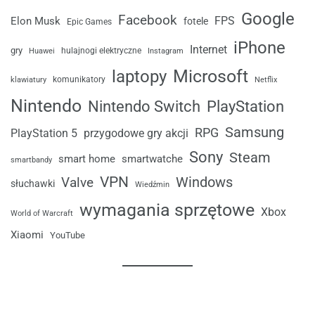
Google
Facebook
FPS
Elon Musk
fotele
Epic Games
iPhone
Internet
gry
Huawei
hulajnogi elektryczne
Instagram
laptopy
Microsoft
komunikatory
klawiatury
Netflix
Nintendo
Nintendo Switch
PlayStation
Samsung
RPG
przygodowe gry akcji
PlayStation 5
Sony
Steam
smart home
smartwatche
smartbandy
VPN
Windows
Valve
słuchawki
Wiedźmin
wymagania sprzętowe
Xbox
World of Warcraft
Xiaomi
YouTube