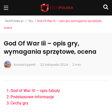
/
/
TechPolska.pl
Gry
God Of War Iii – opis gry, wymagania sprzętowe,
ocena
God Of War Iii – opis gry,
wymagania sprzętowe, ocena
.
.
Konrad Lippert
22 listopada 2024
2 min
God of War III – opis fabuły
Podstawowe informacje
Cechy gry