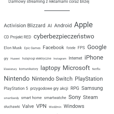
Darmowy streaming z reklamami coraz bliżej
Apple
Android
Activision Blizzard
AI
cyberbezpieczeństwo
CD Projekt RED
Google
Facebook
FPS
Elon Musk
fotele
Epic Games
iPhone
Internet
gry
Huawei
hulajnogi elektryczne
Instagram
laptopy
Microsoft
komunikatory
klawiatury
Netflix
Nintendo
Nintendo Switch
PlayStation
Samsung
RPG
przygodowe gry akcji
PlayStation 5
Sony
Steam
smart home
smartwatche
smartbandy
VPN
Windows
Valve
słuchawki
Wiedźmin