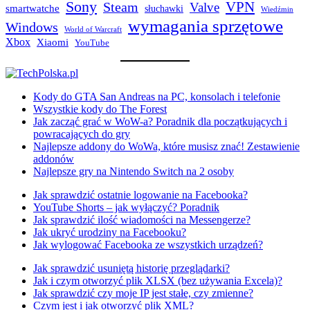
Sony
VPN
Steam
Valve
smartwatche
słuchawki
Wiedźmin
wymagania sprzętowe
Windows
World of Warcraft
Xbox
Xiaomi
YouTube
Kody do GTA San Andreas na PC, konsolach i telefonie
Wszystkie kody do The Forest
Jak zacząć grać w WoW-a? Poradnik dla początkujących i
powracających do gry
Najlepsze addony do WoWa, które musisz znać! Zestawienie
addonów
Najlepsze gry na Nintendo Switch na 2 osoby
Jak sprawdzić ostatnie logowanie na Facebooka?
YouTube Shorts – jak wyłączyć? Poradnik
Jak sprawdzić ilość wiadomości na Messengerze?
Jak ukryć urodziny na Facebooku?
Jak wylogować Facebooka ze wszystkich urządzeń?
Jak sprawdzić usuniętą historię przeglądarki?
Jak i czym otworzyć plik XLSX (bez używania Excela)?
Jak sprawdzić czy moje IP jest stałe, czy zmienne?
Czym jest i jak otworzyć plik XML?