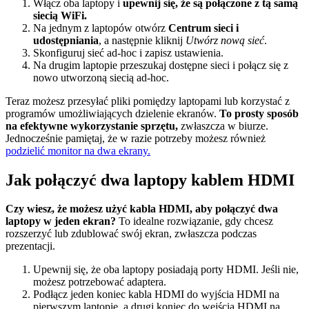
Włącz oba laptopy i
upewnij się, że są połączone z tą samą
siecią WiFi.
Na jednym z laptopów otwórz
Centrum sieci i
udostępniania
, a następnie kliknij
Utwórz nową sieć
.
Skonfiguruj sieć ad-hoc i zapisz ustawienia.
Na drugim laptopie przeszukaj dostępne sieci i połącz się z
nowo utworzoną siecią ad-hoc.
Teraz możesz przesyłać pliki pomiędzy laptopami lub korzystać z
programów umożliwiających dzielenie ekranów.
To prosty sposób
na efektywne wykorzystanie sprzętu,
zwłaszcza w biurze.
Jednocześnie pamiętaj, że w razie potrzeby możesz również
podzielić monitor na dwa ekrany.
Jak połączyć dwa laptopy kablem HDMI
Czy wiesz, że możesz użyć kabla HDMI, aby połączyć dwa
laptopy w jeden ekran?
To idealne rozwiązanie, gdy chcesz
rozszerzyć lub zdublować swój ekran, zwłaszcza podczas
prezentacji.
Upewnij się, że oba laptopy posiadają porty HDMI. Jeśli nie,
możesz potrzebować adaptera.
Podłącz jeden koniec kabla HDMI do wyjścia HDMI na
pierwszym laptopie, a drugi koniec do wejścia HDMI na