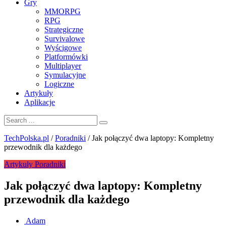
Gry
MMORPG
RPG
Strategiczne
Survivalowe
Wyścigowe
Platformówki
Multiplayer
Symulacyjne
Logiczne
Artykuły
Aplikacje
TechPolska.pl
/
Poradniki
/
Jak połączyć dwa laptopy: Kompletny
przewodnik dla każdego
Artykuły
Poradniki
Jak połączyć dwa laptopy: Kompletny
przewodnik dla każdego
Adam