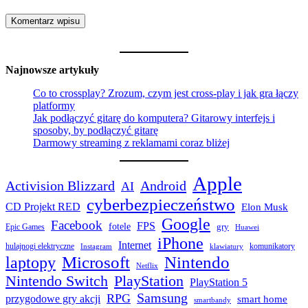
Najnowsze artykuły
Co to crossplay? Zrozum, czym jest cross-play i jak gra łączy
platformy
Jak podłączyć gitarę do komputera? Gitarowy interfejs i
sposoby, by podłączyć gitarę
Darmowy streaming z reklamami coraz bliżej
Apple
Activision Blizzard
Android
AI
cyberbezpieczeństwo
CD Projekt RED
Elon Musk
Google
Facebook
FPS
fotele
gry
Epic Games
Huawei
iPhone
Internet
hulajnogi elektryczne
komunikatory
Instagram
klawiatury
laptopy
Microsoft
Nintendo
Netflix
Nintendo Switch
PlayStation
PlayStation 5
Samsung
RPG
przygodowe gry akcji
smart home
smartbandy