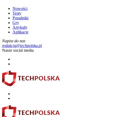
Nowości
Testy
Poradniki
Gry
Artykuły
Aplikacje
Napisz do nas
redakcja@techpolska.pl
Nasze social media