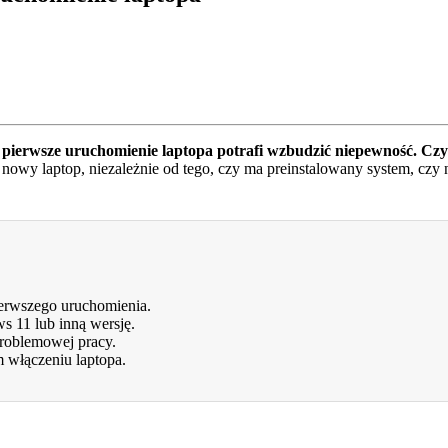
e
pierwsze uruchomienie laptopa potrafi wzbudzić niepewność. Czy 
wy laptop, niezależnie od tego, czy ma preinstalowany system, czy n
erwszego uruchomienia.
s 11 lub inną wersję.
problemowej pracy.
m włączeniu laptopa.