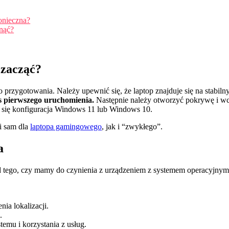
onieczna?
knąć?
 zacząć?
przygotowania. Należy upewnić się, że laptop znajduje się na stabil
s pierwszego uruchomienia.
Następnie należy otworzyć pokrywę i wcis
ie się konfiguracja Windows 11 lub Windows 10.
i sam dla
laptopa gamingowego
, jak i “zwykłego”.
a
od tego, czy mamy do czynienia z urządzeniem z systemem operacyjnym
ia lokalizacji.
.
emu i korzystania z usług.