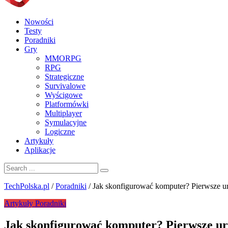
Nowości
Testy
Poradniki
Gry
MMORPG
RPG
Strategiczne
Survivalowe
Wyścigowe
Platformówki
Multiplayer
Symulacyjne
Logiczne
Artykuły
Aplikacje
TechPolska.pl
/
Poradniki
/
Jak skonfigurować komputer? Pierwsze u
Artykuły
Poradniki
Jak skonfigurować komputer? Pierwsze ur