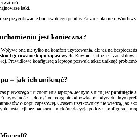
rywatności.
ajnowsze łatki.
 będzie przygotowanie bootowalnego pendrive’a z instalatorem Window
uchomieniu jest konieczna?
 Wpływa ona nie tylko na komfort użytkowania, ale też na bezpieczeń
 skonfigurowanie kopii zapasowych.
Równie istotne jest zainstalowa
ej. Prawidłowa konfiguracja laptopa pozwala także uniknąć problemów
pa – jak ich uniknąć?
as pierwszego uruchomienia laptopa. Jednym z nich jest
pominięcie a
wień prywatności – domyślne mogą nie odpowiadać indywidualnym pre
unikatów o kopii zapasowej. Czasem użytkownicy nie wiedzą, jak sko
rybie instalacji bez nadzoru – niektóre decyzje podczas konfiguracji 
 Microsoft?