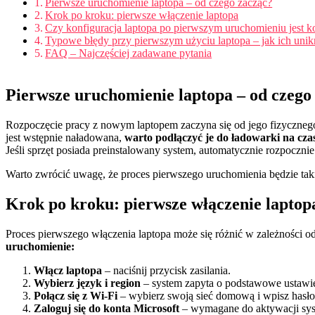
Pierwsze uruchomienie laptopa – od czego zacząć?
Krok po kroku: pierwsze włączenie laptopa
Czy konfiguracja laptopa po pierwszym uruchomieniu jest k
Typowe błędy przy pierwszym użyciu laptopa – jak ich uni
FAQ – Najczęściej zadawane pytania
Pierwsze uruchomienie laptopa – od czego
Rozpoczęcie pracy z nowym laptopem zaczyna się od jego fizycznego 
jest wstępnie naładowana,
warto podłączyć je do ładowarki na cza
Jeśli sprzęt posiada preinstalowany system, automatycznie rozpoczn
Warto zwrócić uwagę, że proces pierwszego uruchomienia będzie tak
Krok po kroku: pierwsze włączenie laptop
Proces pierwszego włączenia laptopa może się różnić w zależności 
uruchomienie:
Włącz laptopa
– naciśnij przycisk zasilania.
Wybierz język i region
– system zapyta o podstawowe ustawien
Połącz się z Wi-Fi
– wybierz swoją sieć domową i wpisz hasło
Zaloguj się do konta Microsoft
– wymagane do aktywacji syst