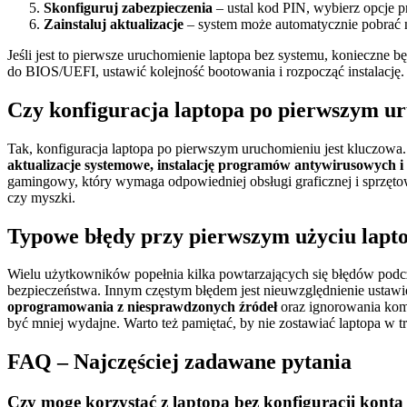
Skonfiguruj zabezpieczenia
– ustal kod PIN, wybierz opcje p
Zainstaluj aktualizacje
– system może automatycznie pobrać n
Jeśli jest to pierwsze uruchomienie laptopa bez systemu, konieczne
do BIOS/UEFI, ustawić kolejność bootowania i rozpocząć instalację.
Czy konfiguracja laptopa po pierwszym ur
Tak, konfiguracja laptopa po pierwszym uruchomieniu jest kluczowa.
aktualizacje systemowe, instalację programów antywirusowych i
gamingowy, który wymaga odpowiedniej obsługi graficznej i sprzętow
czy myszki.
Typowe błędy przy pierwszym użyciu lapto
Wielu użytkowników popełnia kilka powtarzających się błędów podcz
bezpieczeństwa. Innym częstym błędem jest nieuwzględnienie usta
oprogramowania z niesprawdzonych źródeł
oraz ignorowania kom
być mniej wydajne. Warto też pamiętać, by nie zostawiać laptopa w t
FAQ – Najczęściej zadawane pytania
Czy mogę korzystać z laptopa bez konfiguracji konta