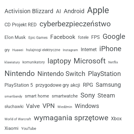
Apple
Android
Activision Blizzard
AI
cyberbezpieczeństwo
CD Projekt RED
Google
Facebook
FPS
Elon Musk
fotele
Epic Games
iPhone
Internet
gry
Huawei
hulajnogi elektryczne
Instagram
laptopy
Microsoft
komunikatory
klawiatury
Netflix
Nintendo
Nintendo Switch
PlayStation
Samsung
RPG
przygodowe gry akcji
PlayStation 5
Sony
Steam
smart home
smartwatche
smartbandy
VPN
Windows
Valve
słuchawki
Wiedźmin
wymagania sprzętowe
Xbox
World of Warcraft
Xiaomi
YouTube