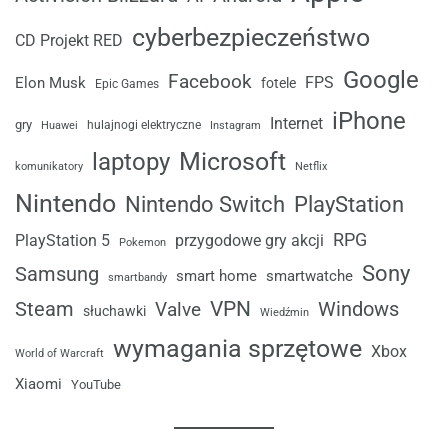
cyberbezpieczeństwo
CD Projekt RED
Google
Facebook
FPS
Elon Musk
fotele
Epic Games
iPhone
Internet
gry
Huawei
hulajnogi elektryczne
Instagram
laptopy
Microsoft
komunikatory
Netflix
Nintendo
Nintendo Switch
PlayStation
RPG
przygodowe gry akcji
PlayStation 5
Pokemon
Sony
Samsung
smart home
smartwatche
smartbandy
VPN
Windows
Steam
Valve
słuchawki
Wiedźmin
wymagania sprzętowe
Xbox
World of Warcraft
Xiaomi
YouTube