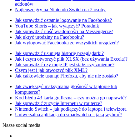
addonów
Najlepsze gry na Nintendo Switch na 2 osoby
Jak sprawdzić ostatnie logowanie na Facebooka?
YouTube Shorts – jak wyłączyć? Poradnik
Jak sprawdzić ilość wiadomości na Messengerze?
Jak ukryć urodziny na Facebooku?
Jak wylogować Facebooka ze wszystkich urządzeń?
Jak sprawdzić usuniętą historię przeglądarki?
Jak i czym otworzyć plik XLSX (bez używania Excela)?
Jak sprawdzić czy moje IP jest stałe, czy zmienne?
Czym jest i jak otworzyć plik XML?
Jak całkowicie usunąć Firefoxa, aby nic nie zostało?
Jak zwiększyć maksymalną głośność w laptopie lub
komputerze?
Kod błędu 43 karta graficzna – czy można go naprawić?
Jak sprawdzić zużycie Internetu w routerze?
Nintendo Switch – jak podłączyć do laptopa i telewizora
Uniwersalna aplikacja do smartwatcha – jaką wybrać?
Nasze social media