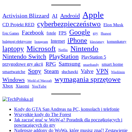
Apple
Activision Blizzard
Android
AI
cyberbezpieczeństwo
CD Projekt RED
Elon Musk
Google
Facebook
FPS
fotele
gry
Epic Games
Huawei
iPhone
Internet
hulajnogi elektryczne
komunikatory
Instagram
klawiatury
laptopy
Microsoft
Nintendo
Netflix
Nintendo Switch
PlayStation
PlayStation 5
Samsung
RPG
przygodowe gry akcji
smart home
smartbandy
Sony
VPN
Steam
Valve
smartwatche
słuchawki
Wiedźmin
wymagania sprzętowe
Windows
World of Warcraft
Xbox
Xiaomi
YouTube
Kody do GTA San Andreas na PC, konsolach i telefonie
Wszystkie kody do The Forest
Jak zacząć grać w WoW-a? Poradnik dla początkujących i
powracających do gry
Najlepsze addony do WoWa, które musisz znać! Zestawienie