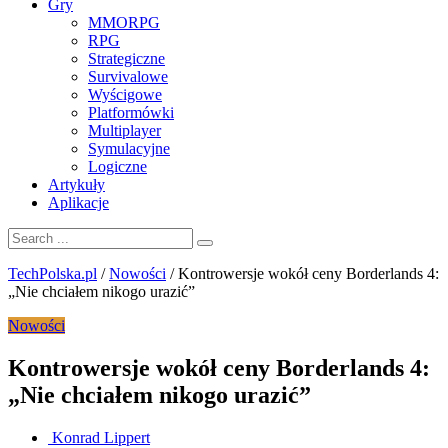
Gry
MMORPG
RPG
Strategiczne
Survivalowe
Wyścigowe
Platformówki
Multiplayer
Symulacyjne
Logiczne
Artykuły
Aplikacje
TechPolska.pl
/
Nowości
/
Kontrowersje wokół ceny Borderlands 4:
„Nie chciałem nikogo urazić”
Nowości
Kontrowersje wokół ceny Borderlands 4:
„Nie chciałem nikogo urazić”
Konrad Lippert