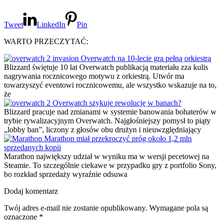
Tweet
LinkedIn
Pin
WARTO PRZECZYTAĆ:
Overwatch na 10-lecie gra pełną orkiestrą
Blizzard świętuje 10 lat Overwatch publikacją materiału zza kulis
nagrywania rocznicowego motywu z orkiestrą. Utwór ma
towarzyszyć eventowi rocznicowemu, ale wszystko wskazuje na to,
że
Overwatch szykuje rewolucję w banach?
Blizzard pracuje nad zmianami w systemie banowania bohaterów w
trybie rywalizacyjnym Overwatch. Najgłośniejszy pomysł to piąty
„lobby ban”, liczony z głosów obu drużyn i nieuwzględniający
Marathon miał przekroczyć próg około 1,2 mln
sprzedanych kopii
Marathon największy udział w wyniku ma w wersji pecetowej na
Steamie. To szczególnie ciekawe w przypadku gry z portfolio Sony,
bo rozkład sprzedaży wyraźnie odsuwa
Dodaj komentarz
Twój adres e-mail nie zostanie opublikowany.
Wymagane pola są
oznaczone
*