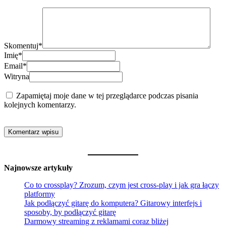
Skomentuj
*
Imię
*
Email
*
Witryna
Zapamiętaj moje dane w tej przeglądarce podczas pisania
kolejnych komentarzy.
Najnowsze artykuły
Co to crossplay? Zrozum, czym jest cross-play i jak gra łączy
platformy
Jak podłączyć gitarę do komputera? Gitarowy interfejs i
sposoby, by podłączyć gitarę
Darmowy streaming z reklamami coraz bliżej