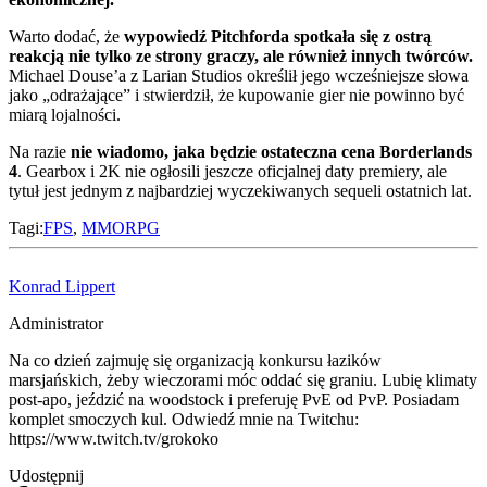
Warto dodać, że
wypowiedź Pitchforda spotkała się z ostrą
reakcją nie tylko ze strony graczy, ale również innych twórców.
Michael Douse’a z Larian Studios określił jego wcześniejsze słowa
jako „odrażające” i stwierdził, że kupowanie gier nie powinno być
miarą lojalności.
Na razie
nie wiadomo, jaka będzie ostateczna cena Borderlands
4
. Gearbox i 2K nie ogłosili jeszcze oficjalnej daty premiery, ale
tytuł jest jednym z najbardziej wyczekiwanych sequeli ostatnich lat.
Tagi:
FPS
,
MMORPG
Konrad Lippert
Administrator
Na co dzień zajmuję się organizacją konkursu łazików
marsjańskich, żeby wieczorami móc oddać się graniu. Lubię klimaty
post-apo, jeździć na woodstock i preferuję PvE od PvP. Posiadam
komplet smoczych kul. Odwiedź mnie na Twitchu:
https://www.twitch.tv/grokoko
Udostępnij