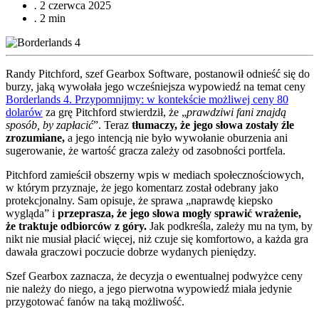
.
2 czerwca 2025
.
2 min
Randy Pitchford, szef Gearbox Software, postanowił odnieść się do
burzy, jaką wywołała jego wcześniejsza wypowiedź na temat ceny
Borderlands 4. Przypomnijmy: w kontekście możliwej ceny 80
dolarów
za grę Pitchford stwierdził, że „
prawdziwi fani znajdą
sposób, by zapłacić
”. Teraz
tłumaczy, że jego słowa zostały źle
zrozumiane,
a jego intencją nie było wywołanie oburzenia ani
sugerowanie, że wartość gracza zależy od zasobności portfela.
Pitchford zamieścił obszerny wpis w mediach społecznościowych,
w którym przyznaje, że jego komentarz został odebrany jako
protekcjonalny. Sam opisuje, że sprawa „naprawdę kiepsko
wygląda” i
przeprasza, że jego słowa mogły sprawić wrażenie,
że traktuje odbiorców z góry.
Jak podkreśla, zależy mu na tym, by
nikt nie musiał płacić więcej, niż czuje się komfortowo, a każda gra
dawała graczowi poczucie dobrze wydanych pieniędzy.
Szef Gearbox zaznacza, że decyzja o ewentualnej podwyżce ceny
nie należy do niego, a jego pierwotna wypowiedź miała jedynie
przygotować fanów na taką możliwość.