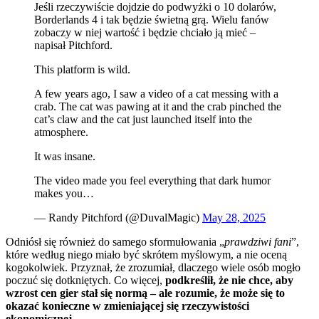
Jeśli rzeczywiście dojdzie do podwyżki o 10 dolarów,
Borderlands 4 i tak będzie świetną grą. Wielu fanów
zobaczy w niej wartość i będzie chciało ją mieć –
napisał Pitchford.
This platform is wild.
A few years ago, I saw a video of a cat messing with a
crab. The cat was pawing at it and the crab pinched the
cat’s claw and the cat just launched itself into the
atmosphere.
It was insane.
The video made you feel everything that dark humor
makes you…
— Randy Pitchford (@DuvalMagic)
May 28, 2025
Odniósł się również do samego sformułowania „
prawdziwi fani
”,
które według niego miało być skrótem myślowym, a nie oceną
kogokolwiek. Przyznał, że zrozumiał, dlaczego wiele osób mogło
poczuć się dotkniętych. Co więcej,
podkreślił, że nie chce, aby
wzrost cen gier stał się normą – ale rozumie, że może się to
okazać konieczne w zmieniającej się rzeczywistości
ekonomicznej.