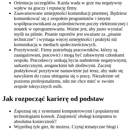
Orientacja szczegółów. Każda wada w grze ma negatywny
wpływ na graczy i reputację firmy.
Zaawansowane umiejętności komunikacji pisemnej. Będziesz
komunikować się z zespołem programistów i innymi
współpracownikami za pośrednictwem poczty elektronicznej i
notatek w oprogramowaniu. Ważne jest, aby jasno wyrażać
myśli na piśmie. Pisanie raportów jest uważane za „pisanie
techniczne” i wymaga więcej umiejętności i praktyki niż
komunikacja w mediach społecznościowych.
Pozytywność. Firmy potrzebują pracowników, którzy są
zaangażowani, pracowici i mogą być zabawnymi członkami
zespołu. Pracodawcy unikają bycia nadmiernie negatywnymi,
sarkastycznymi, aroganckimi lub złośliwymi. Zacznij
praktykować pozytywne nastawienie już teraz, aby stało się
nawykiem do czasu ubiegania się o pracę. Niezależnie od
poziomu profesjonalizmu, nikt nie chce mieć w swoim
zespole toksycznych osób.
Jak rozpocząć karierę od podstaw
Zapoznaj się z systemami komputerowymi i popularnymi
technologiami konsoli. Znajomość obsługi komputera to
absolutna konieczność!
Wypróbuj tyle gier, ile możesz. Czytaj tematyczne blogi i