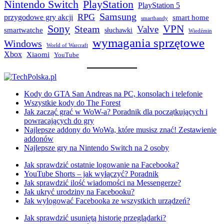
Nintendo Switch
PlayStation
PlayStation 5
Samsung
RPG
przygodowe gry akcji
smart home
smartbandy
Sony
VPN
Steam
Valve
smartwatche
słuchawki
Wiedźmin
wymagania sprzętowe
Windows
World of Warcraft
Xbox
Xiaomi
YouTube
Kody do GTA San Andreas na PC, konsolach i telefonie
Wszystkie kody do The Forest
Jak zacząć grać w WoW-a? Poradnik dla początkujących i
powracających do gry
Najlepsze addony do WoWa, które musisz znać! Zestawienie
addonów
Najlepsze gry na Nintendo Switch na 2 osoby
Jak sprawdzić ostatnie logowanie na Facebooka?
YouTube Shorts – jak wyłączyć? Poradnik
Jak sprawdzić ilość wiadomości na Messengerze?
Jak ukryć urodziny na Facebooku?
Jak wylogować Facebooka ze wszystkich urządzeń?
Jak sprawdzić usuniętą historię przeglądarki?