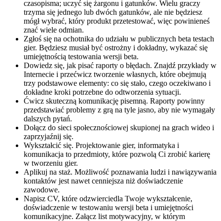
czasopisma; uczyć się żargonu i gatunków. Wielu graczy
trzyma się jednego lub dwóch gatunków, ale nie będziesz
mógł wybrać, który produkt przetestować, więc powinieneś
znać wiele odmian.
Zgłoś się na ochotnika do udziału w publicznych beta testach
gier. Będziesz musiał być ostrożny i dokładny, wykazać się
umiejętnością testowania wersji beta.
Dowiedz się, jak pisać raporty o błędach. Znajdź przykłady w
Internecie i przećwicz tworzenie własnych, które obejmują
trzy podstawowe elementy: co się stało, czego oczekiwano i
dokładne kroki potrzebne do odtworzenia sytuacji.
Ćwicz skuteczną komunikację pisemną. Raporty powinny
przedstawiać problemy z grą na tyle jasno, aby nie wymagały
dalszych pytań.
Dołącz do sieci społecznościowej skupionej na grach wideo i
zaprzyjaźnij się.
Wykształcić się. Projektowanie gier, informatyka i
komunikacja to przedmioty, które pozwolą Ci zrobić karierę
w tworzeniu gier.
Aplikuj na staż. Możliwość poznawania ludzi i nawiązywania
kontaktów jest nawet cenniejsza niż doświadczenie
zawodowe.
Napisz CV, które odzwierciedla Twoje wykształcenie,
doświadczenie w testowaniu wersji beta i umiejętności
komunikacyjne. Załącz list motywacyjny, w którym