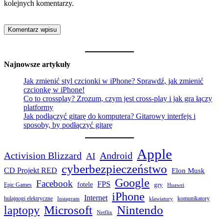
kolejnych komentarzy.
Najnowsze artykuły
Jak zmienić styl czcionki w iPhone? Sprawdź, jak zmienić
czcionkę w iPhone!
Co to crossplay? Zrozum, czym jest cross-play i jak gra łączy
platformy
Jak podłączyć gitarę do komputera? Gitarowy interfejs i
sposoby, by podłączyć gitarę
Apple
Activision Blizzard
Android
AI
cyberbezpieczeństwo
CD Projekt RED
Elon Musk
Google
Facebook
FPS
fotele
gry
Epic Games
Huawei
iPhone
Internet
hulajnogi elektryczne
komunikatory
Instagram
klawiatury
laptopy
Microsoft
Nintendo
Netflix