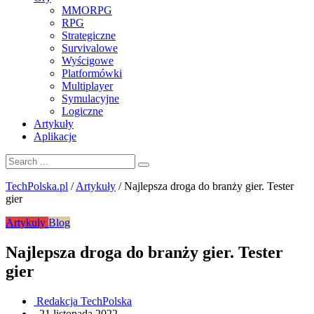
MMORPG
RPG
Strategiczne
Survivalowe
Wyścigowe
Platformówki
Multiplayer
Symulacyjne
Logiczne
Artykuły
Aplikacje
TechPolska.pl
/
Artykuły
/
Najlepsza droga do branży gier. Tester
gier
Artykuły
Blog
Najlepsza droga do branży gier. Tester
gier
Redakcja TechPolska
.
21 listopada 2022