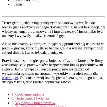
.
5 min
Tester gier to jeden z najłatwiejszych sposobów na wejście do
branży gier i zdobycie cennego doświadczenia, nawet bez specjalnej
wiedzy na temat programowania i innych rzeczy. Musisz tylko być
uważny i wytrwały, a także rozumieć gry.
Ale to nie znaczy, że firmy zajmujące się grami czekają na testera w
pracy – gracza, który myśli, że będzie grał dla własnej przyjemności
całymi dniami, i za to też dają pieniądze.
Prawie każde studio gier potrzebuje testerów, a niektóre duże firmy
zatrudniają setki pracowników bezpośrednio lub za pośrednictwem
agencji. Jak w przypadku każdej pracy, możesz zacząć od
wyszukania ogłoszeń na stronach wyszukiwania ofert pracy dla
testera gier
. Obecnie rozwój branży gier nabiera ogromnego tempa,
dlatego tester gier to bardzo popularny zawód.
Codzienne zadania
Umiejętności i wiedza
Wymagania pracodawców