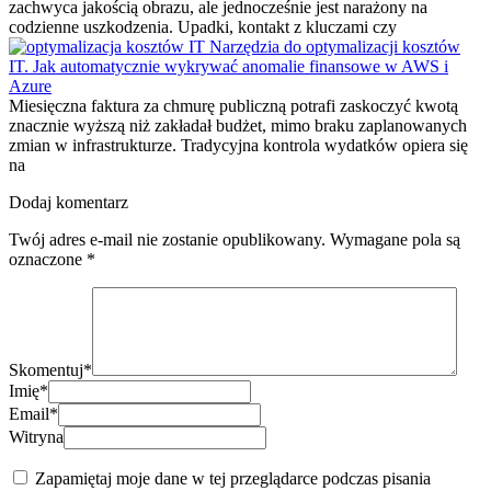
zachwyca jakością obrazu, ale jednocześnie jest narażony na
codzienne uszkodzenia. Upadki, kontakt z kluczami czy
Narzędzia do optymalizacji kosztów
IT. Jak automatycznie wykrywać anomalie finansowe w AWS i
Azure
Miesięczna faktura za chmurę publiczną potrafi zaskoczyć kwotą
znacznie wyższą niż zakładał budżet, mimo braku zaplanowanych
zmian w infrastrukturze. Tradycyjna kontrola wydatków opiera się
na
Dodaj komentarz
Twój adres e-mail nie zostanie opublikowany.
Wymagane pola są
oznaczone
*
Skomentuj
*
Imię
*
Email
*
Witryna
Zapamiętaj moje dane w tej przeglądarce podczas pisania