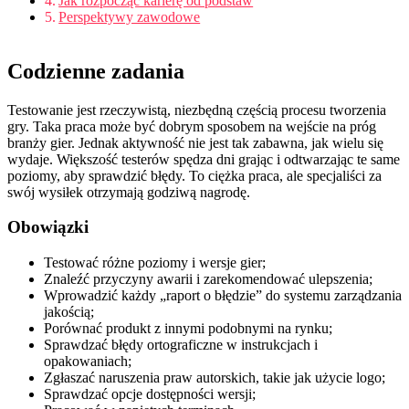
Jak rozpocząć karierę od podstaw
Perspektywy zawodowe
Codzienne zadania
Testowanie jest rzeczywistą, niezbędną częścią procesu tworzenia
gry. Taka praca może być dobrym sposobem na wejście na próg
branży gier. Jednak aktywność nie jest tak zabawna, jak wielu się
wydaje. Większość testerów spędza dni grając i odtwarzając te same
poziomy, aby sprawdzić błędy. To ciężka praca, ale specjaliści za
swój wysiłek otrzymają godziwą nagrodę.
Obowiązki
Testować różne poziomy i wersje gier;
Znaleźć przyczyny awarii i zarekomendować ulepszenia;
Wprowadzić każdy „raport o błędzie” do systemu zarządzania
jakością;
Porównać produkt z innymi podobnymi na rynku;
Sprawdzać błędy ortograficzne w instrukcjach i
opakowaniach;
Zgłaszać naruszenia praw autorskich, takie jak użycie logo;
Sprawdzać opcje dostępności wersji;