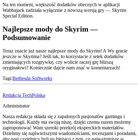
Na ten moment, większość dodatków obecnych w aplikacji
Wabbajack zadziała wyłącznie z nowszą wersją gry — Skyrim
Special Edition.
Najlepsze mody do Skyrim —
Podsumowanie
Teraz znacie już nasze najlepsze mody do Skyrim! A Wy gracie
jeszcze w Skyrima? Jeśli tak, to korzystacie z setek dodatków
zmieniających rozgrywkę, czy wolicie raczej grę bliższą
oryginałowi? Koniecznie dajcie nam znać w komentarzach!
Tagi:
Bethesda Softworks
Redakcja TechPolska
Administrator
Nasza redakcja składa się z zapalonych pasjonatów gamingu i
technologii. Każdy ma swoją niszę, dzięki czemu razem możemy
zaproponować Wam szeroki przekrój eksperckich materiałów.
Dzielimy się najświeższymi wiadomościami, recenzjami i poradami,
aby nasi czytelnicy byli na bieżąco z tym, co najważniejsze w