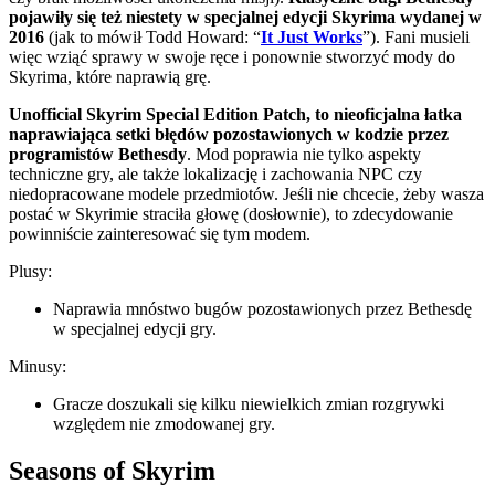
pojawiły się też niestety w specjalnej edycji Skyrima wydanej w
2016
(jak to mówił Todd Howard: “
It Just Works
”). Fani musieli
więc wziąć sprawy w swoje ręce i ponownie stworzyć mody do
Skyrima, które naprawią grę.
Unofficial Skyrim Special Edition Patch, to nieoficjalna łatka
naprawiająca setki błędów pozostawionych w kodzie przez
programistów Bethesdy
. Mod poprawia nie tylko aspekty
techniczne gry, ale także lokalizację i zachowania NPC czy
niedopracowane modele przedmiotów. Jeśli nie chcecie, żeby wasza
postać w Skyrimie straciła głowę (dosłownie), to zdecydowanie
powinniście zainteresować się tym modem.
Plusy:
Naprawia mnóstwo bugów pozostawionych przez Bethesdę
w specjalnej edycji gry.
Minusy:
Gracze doszukali się kilku niewielkich zmian rozgrywki
względem nie zmodowanej gry.
Seasons of Skyrim