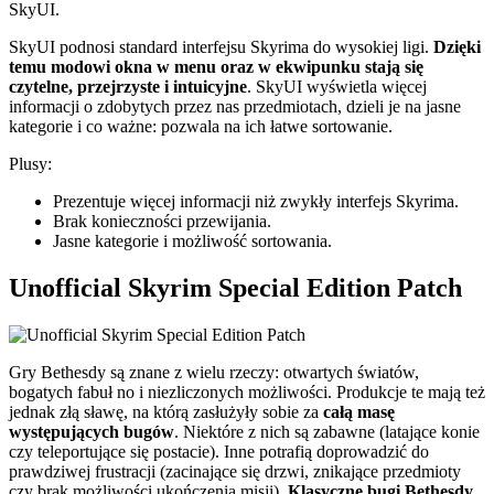
SkyUI.
SkyUI podnosi standard interfejsu Skyrima do wysokiej ligi.
Dzięki
temu modowi okna w menu oraz w ekwipunku stają się
czytelne, przejrzyste i intuicyjne
. SkyUI wyświetla więcej
informacji o zdobytych przez nas przedmiotach, dzieli je na jasne
kategorie i co ważne: pozwala na ich łatwe sortowanie.
Plusy:
Prezentuje więcej informacji niż zwykły interfejs Skyrima.
Brak konieczności przewijania.
Jasne kategorie i możliwość sortowania.
Unofficial Skyrim Special Edition Patch
Gry Bethesdy są znane z wielu rzeczy: otwartych światów,
bogatych fabuł no i niezliczonych możliwości. Produkcje te mają też
jednak złą sławę, na którą zasłużyły sobie za
całą masę
występujących bugów
. Niektóre z nich są zabawne (latające konie
czy teleportujące się postacie). Inne potrafią doprowadzić do
prawdziwej frustracji (zacinające się drzwi, znikające przedmioty
czy brak możliwości ukończenia misji).
Klasyczne bugi Bethesdy