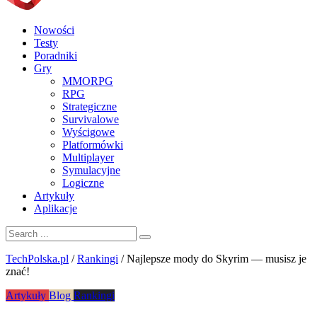
Nowości
Testy
Poradniki
Gry
MMORPG
RPG
Strategiczne
Survivalowe
Wyścigowe
Platformówki
Multiplayer
Symulacyjne
Logiczne
Artykuły
Aplikacje
TechPolska.pl
/
Rankingi
/
Najlepsze mody do Skyrim — musisz je
znać!
Artykuły
Blog
Rankingi