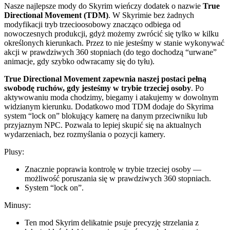
Nasze najlepsze mody do Skyrim wieńczy dodatek o nazwie
True
Directional Movement (TDM)
. W Skyrimie bez żadnych
modyfikacji tryb trzecioosobowy znacząco odbiega od
nowoczesnych produkcji, gdyż możemy zwrócić się tylko w kilku
określonych kierunkach. Przez to nie jesteśmy w stanie wykonywać
akcji w prawdziwych 360 stopniach (do tego dochodzą “urwane”
animacje, gdy szybko odwracamy się do tyłu).
True Directional Movement zapewnia naszej postaci pełną
swobodę ruchów, gdy jesteśmy w trybie trzeciej osoby
. Po
aktywowaniu moda chodzimy, biegamy i atakujemy w dowolnym
widzianym kierunku. Dodatkowo mod TDM dodaje do Skyrima
system “lock on” blokujący kamerę na danym przeciwniku lub
przyjaznym NPC. Pozwala to lepiej skupić się na aktualnych
wydarzeniach, bez rozmyślania o pozycji kamery.
Plusy:
Znacznie poprawia kontrolę w trybie trzeciej osoby —
możliwość poruszania się w prawdziwych 360 stopniach.
System “lock on”.
Minusy:
Ten mod Skyrim delikatnie psuje precyzję strzelania z