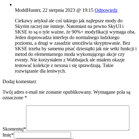
ModdHunter,
22 sierpnia 2023 @ 19:15
Odpowiedz
Ciekawy artykuł ale coś takiego jak najlepsze mody do
Skyrim raczej nie istnieje. Natomiast na pewno SkyUI i
SKSE to są o tyle ważne, że 90%+ modyfikacji wymaga oba.
Jeden doprowadza interfejs do normalnego ludzkiego
poziomu, a drugi w zasadzie umożliwia skryptowanie. Bez
SKSE trzeba by samemu pisać dziesiątki jak nie setki funkcji i
metod do elementarnego moda wykonującego akcje czy
eventy. Nie korzystałem z Wabbajack ale miałem okazje
testować kolekcje z nexusa i się sprawdzają. Takie
rozwiązanie dla leniwych.
Dodaj komentarz
Twój adres e-mail nie zostanie opublikowany.
Wymagane pola są
oznaczone
*
Skomentuj
*
Imię
*