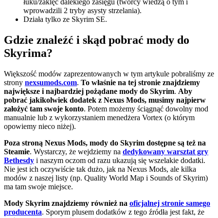
łuku/zaklęć dalekiego zasięgu (twórcy wiedzą o tym i
wprowadzili 2 tryby asysty strzelania).
Działa tylko ze Skyrim SE.
Gdzie znaleźć i skąd pobrać mody do
Skyrima?
Większość modów zaprezentowanych w tym artykule pobraliśmy ze
strony
nexsumods.com
.
To właśnie na tej stronie znajdziemy
największe i najbardziej pożądane mody do Skyrim
.
Aby
pobrać jakikolwiek dodatek z Nexus Mods, musimy najpierw
założyć tam swoje konto
. Potem możemy ściągnąć dowolny mod
manualnie lub z wykorzystaniem menedżera Vortex (o którym
opowiemy nieco niżej).
Poza stroną Nexus Mods, mody do Skyrim dostępne są też na
Steamie
. Wystarczy, że wejdziemy na
dedykowany warsztat gry
Bethesdy
i naszym oczom od razu ukazują się wszelakie dodatki.
Nie jest ich oczywiście tak dużo, jak na Nexus Mods, ale kilka
modów z naszej listy (np. Quality World Map i Sounds of Skyrim)
ma tam swoje miejsce.
Mody Skyrim znajdziemy również na
oficjalnej stronie samego
producenta
. Sporym plusem dodatków z tego źródła jest fakt, że