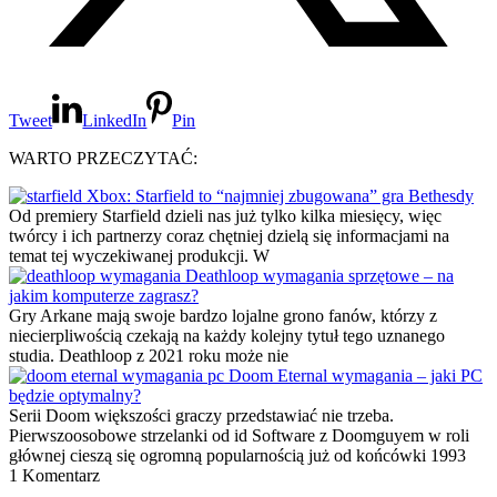
Tweet
LinkedIn
Pin
WARTO PRZECZYTAĆ:
Xbox: Starfield to “najmniej zbugowana” gra Bethesdy
Od premiery Starfield dzieli nas już tylko kilka miesięcy, więc
twórcy i ich partnerzy coraz chętniej dzielą się informacjami na
temat tej wyczekiwanej produkcji. W
Deathloop wymagania sprzętowe – na
jakim komputerze zagrasz?
Gry Arkane mają swoje bardzo lojalne grono fanów, którzy z
niecierpliwością czekają na każdy kolejny tytuł tego uznanego
studia. Deathloop z 2021 roku może nie
Doom Eternal wymagania – jaki PC
będzie optymalny?
Serii Doom większości graczy przedstawiać nie trzeba.
Pierwszoosobowe strzelanki od id Software z Doomguyem w roli
głównej cieszą się ogromną popularnością już od końcówki 1993
1 Komentarz