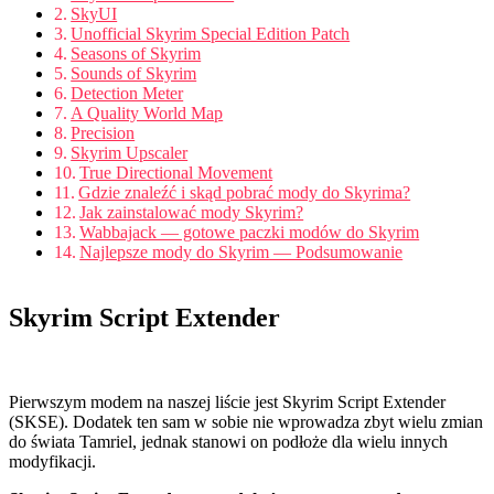
SkyUI
Unofficial Skyrim Special Edition Patch
Seasons of Skyrim
Sounds of Skyrim
Detection Meter
A Quality World Map
Precision
Skyrim Upscaler
True Directional Movement
Gdzie znaleźć i skąd pobrać mody do Skyrima?
Jak zainstalować mody Skyrim?
Wabbajack — gotowe paczki modów do Skyrim
Najlepsze mody do Skyrim — Podsumowanie
Skyrim Script Extender
Pierwszym modem na naszej liście jest Skyrim Script Extender
(SKSE). Dodatek ten sam w sobie nie wprowadza zbyt wielu zmian
do świata Tamriel, jednak stanowi on podłoże dla wielu innych
modyfikacji.