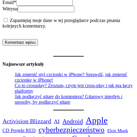
Email
*
Witryna
Zapamiętaj moje dane w tej przeglądarce podczas pisania
kolejnych komentarzy.
Najnowsze artykuły
Jak zmienić styl czcionki w iPhone? Sprawdź, jak zmienić
czcionkę w iPhone!
Co to crossplay? Zrozum, czym jest cross-play i jak gra łączy
platformy
Jak podłączyć gitarę do komputera? Gitarowy interfejs i
sposoby, by podłączyć gitarę
Apple
Activision Blizzard
Android
AI
cyberbezpieczeństwo
CD Projekt RED
Elon Musk