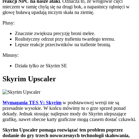
reakcji NPC na nasze ataki
. Oznacza to, że wrogowie cięci
mieczem w ramię chylą się na drugi bok, a napastnicy rąbnięci w
głowę buławą upadają niczym skała na ziemię.
Plusy:
Znacznie zwiększa precyzję broni melee.
Realistyczny odrzut przy trafieniu twardego terenu.
Lepsze reakcje przeciwników na trafienie bronią.
Minusy:
Działa tylko ze Skyrim SE
Skyrim Upscaler
Wymagania TES V: Skyrim
w podstawowej wersji nie są
przesadnie wysokie. W końcu mówimy tu o grze sprzed ponad
dekady. Jednak stosując najlepsze mody do Skyrim ulepszające
grafikę, nawet obecne karty graficzne mogą czasem dostać czkawki.
Skyrim Upscaler pomaga rozwiązać ten problem poprzez
dodanie do gry trzech nowoczesnych technologii skalowania,