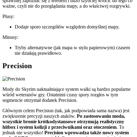
sprawniej zapoznać się z terenem i dużo szybciej wrócić do tego co
ważne, czyli nie do przeglądania mapy, a do właściwej rozgrywki.
Plusy:
Dodaje sporo szczegółów względem domyślnej mapy.
Minusy:
Tryby alternatywne (jak mapa w stylu papierowym) czasem
nie działają prawidłowo.
Precision
Mody do Skyrim uaktualniające system walki są bardzo popularne
wśród weteranów gry. Ostatnimi czasy spory rozgłos w tym
segmencie otrzymał dodatek Precision.
Głównym celem Precision (tak, jak podpowiada sama nazwa) jest
zwiększenie precyzji naszych ataków.
Po zastosowaniu moda,
wszystkie bronie krótkodystansowe otrzymują realistyczny
hitbox i system kolizji z przeciwnikami oraz otoczeniem
. To
jednak nie wszystko!
Precision wprowadza także nowy system