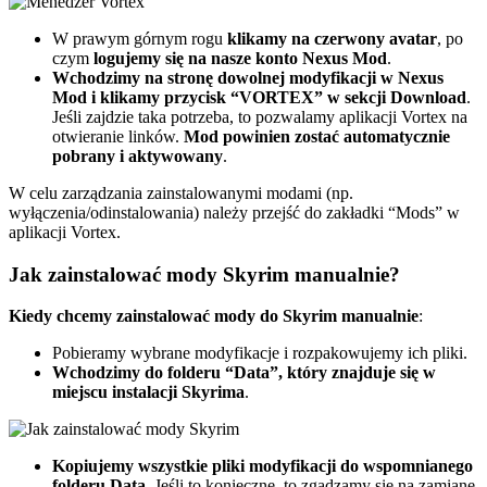
W prawym górnym rogu
klikamy na czerwony avatar
, po
czym
logujemy się na nasze konto Nexus Mod
.
Wchodzimy na stronę dowolnej modyfikacji w Nexus
Mod i klikamy przycisk “VORTEX” w sekcji Download
.
Jeśli zajdzie taka potrzeba, to pozwalamy aplikacji Vortex na
otwieranie linków.
Mod powinien zostać automatycznie
pobrany i aktywowany
.
W celu zarządzania zainstalowanymi modami (np.
wyłączenia/odinstalowania) należy przejść do zakładki “Mods” w
aplikacji Vortex.
Jak zainstalować mody Skyrim manualnie?
Kiedy chcemy zainstalować mody do Skyrim manualnie
:
Pobieramy wybrane modyfikacje i rozpakowujemy ich pliki.
Wchodzimy do folderu “Data”, który znajduje się w
miejscu instalacji Skyrima
.
Kopiujemy wszystkie pliki modyfikacji do wspomnianego
folderu Data
. Jeśli to konieczne, to zgadzamy się na zamianę