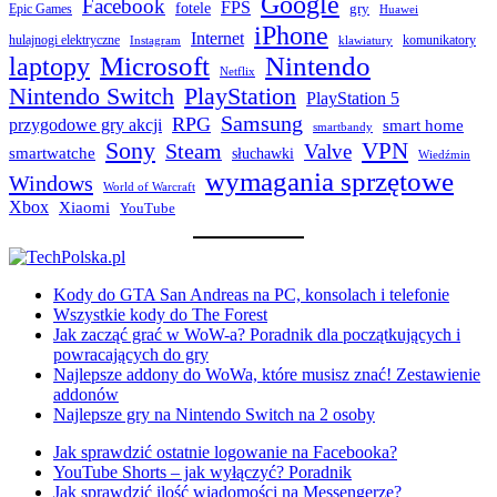
Google
Facebook
FPS
fotele
gry
Epic Games
Huawei
iPhone
Internet
hulajnogi elektryczne
komunikatory
Instagram
klawiatury
laptopy
Microsoft
Nintendo
Netflix
Nintendo Switch
PlayStation
PlayStation 5
Samsung
RPG
przygodowe gry akcji
smart home
smartbandy
Sony
VPN
Steam
Valve
smartwatche
słuchawki
Wiedźmin
wymagania sprzętowe
Windows
World of Warcraft
Xbox
Xiaomi
YouTube
Kody do GTA San Andreas na PC, konsolach i telefonie
Wszystkie kody do The Forest
Jak zacząć grać w WoW-a? Poradnik dla początkujących i
powracających do gry
Najlepsze addony do WoWa, które musisz znać! Zestawienie
addonów
Najlepsze gry na Nintendo Switch na 2 osoby
Jak sprawdzić ostatnie logowanie na Facebooka?
YouTube Shorts – jak wyłączyć? Poradnik
Jak sprawdzić ilość wiadomości na Messengerze?