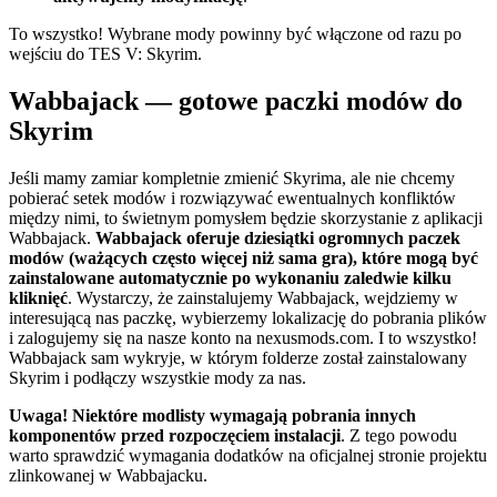
To wszystko! Wybrane mody powinny być włączone od razu po
wejściu do TES V: Skyrim.
Wabbajack — gotowe paczki modów do
Skyrim
Jeśli mamy zamiar kompletnie zmienić Skyrima, ale nie chcemy
pobierać setek modów i rozwiązywać ewentualnych konfliktów
między nimi, to świetnym pomysłem będzie skorzystanie z aplikacji
Wabbajack.
Wabbajack oferuje dziesiątki ogromnych paczek
modów (ważących często więcej niż sama gra), które mogą być
zainstalowane automatycznie po wykonaniu zaledwie kilku
kliknięć
. Wystarczy, że zainstalujemy Wabbajack, wejdziemy w
interesującą nas paczkę, wybierzemy lokalizację do pobrania plików
i zalogujemy się na nasze konto na nexusmods.com. I to wszystko!
Wabbajack sam wykryje, w którym folderze został zainstalowany
Skyrim i podłączy wszystkie mody za nas.
Uwaga! Niektóre modlisty wymagają pobrania innych
komponentów przed rozpoczęciem instalacji
. Z tego powodu
warto sprawdzić wymagania dodatków na oficjalnej stronie projektu
zlinkowanej w Wabbajacku.