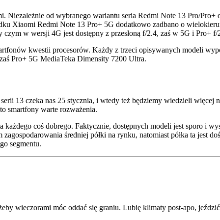
atami. Niezależnie od wybranego wariantu seria Redmi Note 13 Pro/P
ypadku Xiaomi Redmi Note 13 Pro+ 5G dodatkowo zadbano o wielokier
y czym w wersji 4G jest dostępny z przesłoną f/2.4, zaś w 5G i Pro+ f/2
martfonów kwestii procesorów. Każdy z trzeci opisywanych modeli w
 zaś Pro+ 5G MediaTeka Dimensity 7200 Ultra.
 13 czeka nas 25 stycznia, i wtedy też będziemy wiedzieli więcej na t
 to smartfony warte rozważenia.
dla każdego coś dobrego. Faktycznie, dostępnych modeli jest sporo i wyst
zagospodarowania średniej półki na rynku, natomiast półka ta jest do
tego segmentu.
 żeby wieczorami móc oddać się graniu. Lubię klimaty post-apo, jeźdz