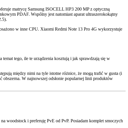
ro+ oferuje matrycę Samsung ISOCELL HP3 200 MP z optyczną
unkowym PDAF. Wspólny jest natomiast aparat ultraszerokokątny
.5).
yposażono w inne CPU. Xiaomi Redmi Note 13 Pro 4G wykorzystuje
emat tego, ile te urządzenia kosztują i jak sprawdzają się w
ępują między nimi na tyle istotne różnice, że mogą trafić w gusta (i
ść obszerna. W najnowszej odsłonie popularnej linii produktów
ić na woodstock i preferuję PvE od PvP. Posiadam komplet smoczych