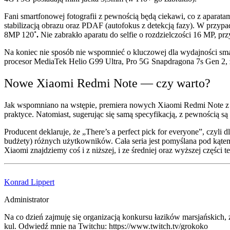
Fani smartfonowej fotografii z pewnością będą ciekawi, co z apar
stabilizacją obrazu oraz PDAF (autofokus z detekcją fazy). W prz
8MP 120
˚.
Nie zabrakło aparatu do selfie o rozdzielczości 16 MP, prz
Na koniec nie sposób nie wspomnieć o kluczowej dla wydajności s
procesor MediaTek Helio G99 Ultra, Pro 5G Snapdragona 7s Gen 2,
Nowe Xiaomi Redmi Note — czy warto?
Jak wspomniano na wstępie, premiera nowych Xiaomi Redmi Note z serii
praktyce. Natomiast, sugerując się samą specyfikacją, z pewnością są
Producent deklaruje, że „There’s a perfect pick for everyone”, czyli 
budżety) różnych użytkowników. Cała seria jest pomyślana pod kątem 
Xiaomi znajdziemy coś i z niższej, i ze średniej oraz wyższej części 
Konrad Lippert
Administrator
Na co dzień zajmuję się organizacją konkursu łazików marsjańskich,
kul. Odwiedź mnie na Twitchu: https://www.twitch.tv/grokoko