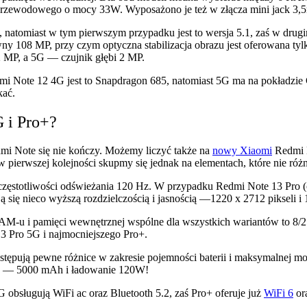
 przewodowego o mocy 33W. Wyposażono je też w złącza mini jack 3
, natomiast w tym pierwszym przypadku jest to wersja 5.1, zaś w dru
ówny 108 MP, przy czym optyczna stabilizacja obrazu jest oferowana ty
2 MP, a 5G — czujnik głębi 2 MP.
i Note 12 4G jest to Snapdragon 685, natomiast 5G ma na pokładzie
kać.
G i Pro+?
mi Note się nie kończy. Możemy liczyć także na
nowy Xiaomi
Redmi N
 pierwszej kolejności skupmy się jednak na elementach, które nie różn
stotliwości odświeżania 120 Hz. W przypadku Redmi Note 13 Pro (czy
ą się nieco wyższą rozdzielczością i jasnością —1220 x 2712 pikseli i
 RAM-u i pamięci wewnętrznej wspólne dla wszystkich wariantów to 
3 Pro 5G i najmocniejszego Pro+.
stępują pewne różnice w zakresie pojemności baterii i maksymalnej m
G — 5000 mAh i ładowanie 120W!
G obsługują WiFi ac oraz Bluetooth 5.2, zaś Pro+ oferuje już
WiFi 6
or