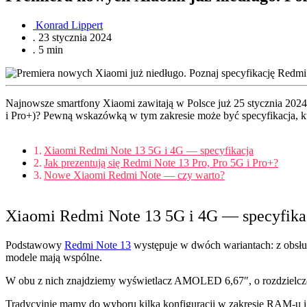
Konrad Lippert
.
23 stycznia 2024
.
5 min
Najnowsze smartfony Xiaomi zawitają w Polsce już 25 stycznia 2024 
i Pro+)? Pewną wskazówką w tym zakresie może być specyfikacja, któ
Xiaomi Redmi Note 13 5G i 4G — specyfikacja
Jak prezentują się Redmi Note 13 Pro, Pro 5G i Pro+?
Nowe Xiaomi Redmi Note — czy warto?
Xiaomi Redmi Note 13 5G i 4G
—
specyfika
Podstawowy
Redmi Note 13
występuje w dwóch wariantach: z obsług
modele mają wspólne.
W obu z nich znajdziemy wyświetlacz AMOLED 6,67″, o rozdzielczośc
Tradycyjnie mamy do wyboru kilka konfiguracji w zakresie RAM-u 