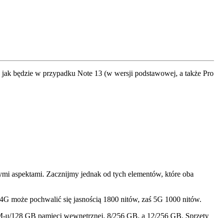
a jak będzie w przypadku Note 13 (w wersji podstawowej, a także Pro
ymi aspektami. Zacznijmy jednak od tych elementów, które oba
4G może pochwalić się jasnością 1800 nitów, zaś 5G 1000 nitów.
M-u/128 GB pamięci wewnętrznej, 8/256 GB, a 12/256 GB. Sprzęty