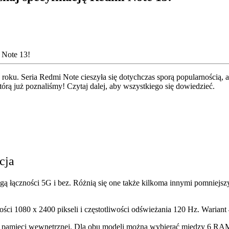
roku. Seria Redmi Note cieszyła się dotychczas sporą popularnością, 
rą już poznaliśmy! Czytaj dalej, aby wszystkiego się dowiedzieć.
cja
ą łączności 5G i bez. Różnią się one także kilkoma innymi pomniejsz
i 1080 x 2400 pikseli i częstotliwości odświeżania 120 Hz. Wariant 
i pamięci wewnętrznej. Dla obu modeli można wybierać między 6 RA