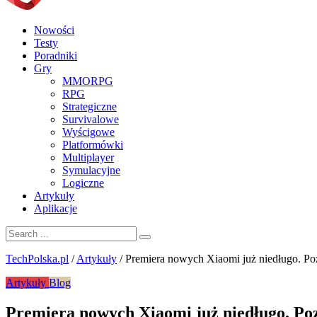
Nowości
Testy
Poradniki
Gry
MMORPG
RPG
Strategiczne
Survivalowe
Wyścigowe
Platformówki
Multiplayer
Symulacyjne
Logiczne
Artykuły
Aplikacje
TechPolska.pl
/
Artykuły
/
Premiera nowych Xiaomi już niedługo. Po
Artykuły
Blog
Premiera nowych Xiaomi już niedługo. Poz