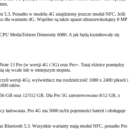
,5mm.
gim 5.3. Ponadto w modelu 4G znajdziemy jeszcze moduł NFC. Jeśli
lko dla wariantu 4G. Wspólne są także aparat ultraszerokokątny 8 MP
 CPU MediaTekiem Dimensity 6080. A jak będą kształtowały się
ote 13 Pro (w wersji 4G i 5G) oraz Pro+. Tutaj różnice pomiędzy
ią się wcale lub w mniejszym stopniu.
li wersji 4G), wyświetlacz ma rozdzielczość 1080 x 2400 pikseli i
 1800 nitów.
8/256 GB oraz 12/512 GB. Dla Pro 5G zarezerwowano 8/12 GB, z
ocy ładowania. Pro 4G ma 5000 mAh pojemności baterii i obsługuje
az Bluetooth 5.3. Wszystkie warianty mają moduł NFC, ponadto Pro