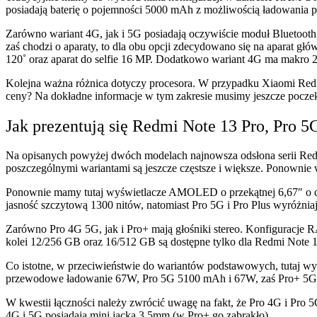
posiadają baterię o pojemności 5000 mAh z możliwością ładowania
Zarówno wariant 4G, jak i 5G posiadają oczywiście moduł Bluetooth
zaś chodzi o aparaty, to dla obu opcji zdecydowano się na aparat gł
120˚ oraz aparat do selfie 16 MP. Dodatkowo wariant 4G ma makro 
Kolejna ważna różnica dotyczy procesora. W przypadku Xiaomi Redm
ceny? Na dokładne informacje w tym zakresie musimy jeszcze pocze
Jak prezentują się Redmi Note 13 Pro, Pro 5
Na opisanych powyżej dwóch modelach najnowsza odsłona serii Red
poszczególnymi wariantami są jeszcze częstsze i większe. Ponownie w
Ponownie mamy tutaj wyświetlacze AMOLED o przekątnej 6,67″ o czę
jasność szczytową 1300 nitów, natomiast Pro 5G i Pro Plus wyróżniaj
Zarówno Pro 4G 5G, jak i Pro+ mają głośniki stereo. Konfiguracje
kolei 12/256 GB oraz 16/512 GB są dostępne tylko dla Redmi Note 1
Co istotne, w przeciwieństwie do wariantów podstawowych, tutaj wy
przewodowe ładowanie 67W, Pro 5G 5100 mAh i 67W, zaś Pro+ 5
W kwestii łączności należy zwrócić uwagę na fakt, że Pro 4G i Pro 5
4G i 5G posiadają mini jacka 3,5mm (w Pro+ go zabrakło).