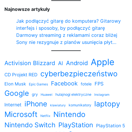
Najnowsze artykuły
Jak podłączyć gitarę do komputera? Gitarowy
interfejs i sposoby, by podłączyć gitarę
Darmowy streaming z reklamami coraz bliżej
Sony nie rezygnuje z planów usunięcia płyt…
Apple
Activision Blizzard
Android
AI
cyberbezpieczeństwo
CD Projekt RED
Facebook
FPS
Elon Musk
fotele
Epic Games
Google
gry
hulajnogi elektryczne
Huawei
Instagram
iPhone
laptopy
Internet
komunikatory
klawiatury
Microsoft
Nintendo
Netflix
Nintendo Switch
PlayStation
PlayStation 5