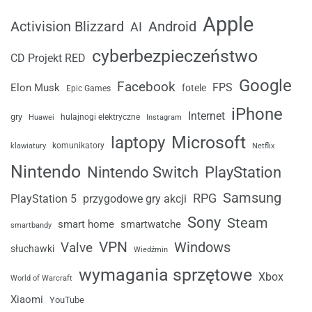
Apple
Android
Activision Blizzard
AI
cyberbezpieczeństwo
CD Projekt RED
Google
Facebook
FPS
Elon Musk
fotele
Epic Games
iPhone
Internet
gry
Huawei
hulajnogi elektryczne
Instagram
laptopy
Microsoft
komunikatory
klawiatury
Netflix
Nintendo
Nintendo Switch
PlayStation
Samsung
RPG
przygodowe gry akcji
PlayStation 5
Sony
Steam
smart home
smartwatche
smartbandy
VPN
Windows
Valve
słuchawki
Wiedźmin
wymagania sprzętowe
Xbox
World of Warcraft
Xiaomi
YouTube