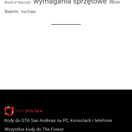
wymagania sprzętowe
Xbox
World of Warcraft
Xiaomi
YouTube
Kody do GTA San Andreas na PC, konsolach i telefonie
Wszystkie kody do The Forest