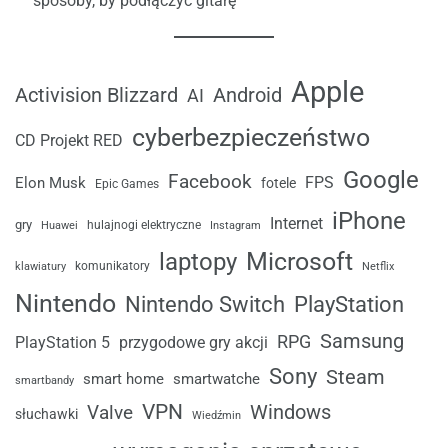
sposoby, by podłączyć gitarę
Apple
Android
Activision Blizzard
AI
cyberbezpieczeństwo
CD Projekt RED
Google
Facebook
FPS
Elon Musk
fotele
Epic Games
iPhone
Internet
gry
Huawei
hulajnogi elektryczne
Instagram
laptopy
Microsoft
komunikatory
klawiatury
Netflix
Nintendo
Nintendo Switch
PlayStation
Samsung
RPG
przygodowe gry akcji
PlayStation 5
Sony
Steam
smart home
smartwatche
smartbandy
VPN
Windows
Valve
słuchawki
Wiedźmin