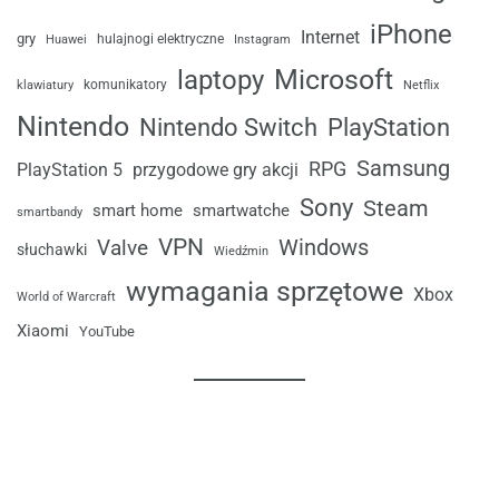
iPhone
Internet
gry
Huawei
hulajnogi elektryczne
Instagram
laptopy
Microsoft
komunikatory
klawiatury
Netflix
Nintendo
Nintendo Switch
PlayStation
Samsung
RPG
przygodowe gry akcji
PlayStation 5
Sony
Steam
smart home
smartwatche
smartbandy
VPN
Windows
Valve
słuchawki
Wiedźmin
wymagania sprzętowe
Xbox
World of Warcraft
Xiaomi
YouTube