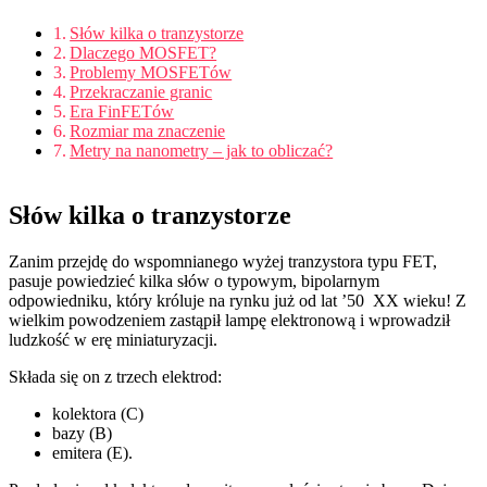
Słów kilka o tranzystorze
Dlaczego MOSFET?
Problemy MOSFETów
Przekraczanie granic
Era FinFETów
Rozmiar ma znaczenie
Metry na nanometry – jak to obliczać?
Słów kilka o tranzystorze
Zanim przejdę do wspomnianego wyżej tranzystora typu FET,
pasuje powiedzieć kilka słów o typowym, bipolarnym
odpowiedniku, który króluje na rynku już od lat ’50 XX wieku! Z
wielkim powodzeniem zastąpił lampę elektronową i wprowadził
ludzkość w erę miniaturyzacji.
Składa się on z trzech elektrod:
kolektora (C)
bazy (B)
emitera (E).