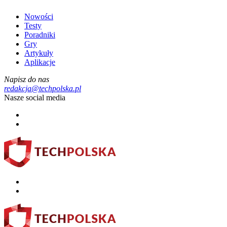
Nowości
Testy
Poradniki
Gry
Artykuły
Aplikacje
Napisz do nas
redakcja@techpolska.pl
Nasze social media