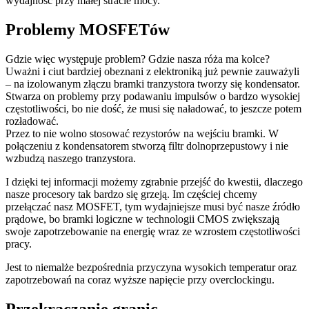
wydajność przy małej stracie mocy.
Problemy MOSFETów
Gdzie więc występuje problem? Gdzie nasza róża ma kolce?
Uważni i ciut bardziej obeznani z elektroniką już pewnie zauważyli
– na izolowanym złączu bramki tranzystora tworzy się kondensator.
Stwarza on problemy przy podawaniu impulsów o bardzo wysokiej
częstotliwości, bo nie dość, że musi się naładować, to jeszcze potem
rozładować.
Przez to nie wolno stosować rezystorów na wejściu bramki. W
połączeniu z kondensatorem stworzą filtr dolnoprzepustowy i nie
wzbudzą naszego tranzystora.
I dzięki tej informacji możemy zgrabnie przejść do kwestii, dlaczego
nasze procesory tak bardzo się grzeją. Im częściej chcemy
przełączać nasz MOSFET, tym wydajniejsze musi być nasze źródło
prądowe, bo bramki logiczne w technologii CMOS zwiększają
swoje zapotrzebowanie na energię wraz ze wzrostem częstotliwości
pracy.
Jest to niemalże bezpośrednia przyczyna wysokich temperatur oraz
zapotrzebowań na coraz wyższe napięcie przy overclockingu.