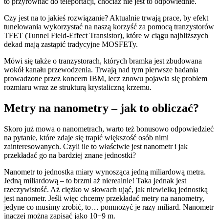
to przyrównać do teleportacji, chociaż nie jest to odpowiednie.
Czy jest na to jakieś rozwiązanie? Aktualnie trwają prace, by efekt
tunelowania wykorzystać na naszą korzyść za pomocą tranzystorów
TFET (Tunnel Field-Effect Transistor), które w ciągu najbliższych
dekad mają zastąpić tradycyjne MOSFETy.
Mówi się także o tranzystorach, których bramka jest zbudowana
wokół kanału przewodzenia. Trwają nad tym pierwsze badania
prowadzone przez koncern IBM, lecz znowu pojawia się problem
rozmiaru wraz ze strukturą krystaliczną krzemu.
Metry na nanometry – jak to obliczać?
Skoro już mowa o nanometrach, warto też bonusowo odpowiedzieć
na pytanie, które zdaje się trapić większość osób nimi
zainteresowanych. Czyli ile to właściwie jest nanometr i jak
przekładać go na bardziej znane jednostki?
Nanometr to jednostka miary wynosząca jedną miliardową metra.
Jedną miliardową – to brzmi aż nierealnie! Taka jednak jest
rzeczywistość. Aż ciężko w słowach ująć, jak niewielką jednostką
jest nanometr. Jeśli więc chcemy przekładać metry na nanometry,
jedyne co musimy zrobić, to… pomnożyć je razy miliard. Nanometr
inaczej można zapisać jako 10−9 m.