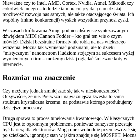
Nieważne czy to Intel, AMD, Cortex, Nvidia, Atmel, Mikrotik czy
cokolwiek innego – to ludzie tam pracujący dają nam dzisiaj
możliwość rozwoju nas samych, ale także otaczającego świata. Ich
wspólny (mimo konkurencji) wysiłek wszystkim przynosi zyski.
W czasach królowania Amigi podniecaliśmy się syntezowanym
dźwiękiem MIDI (Cannon Fodder – kto grał ten wie o czym
mówię). Dzisiaj bezstratne formaty nie robią na nas większego
wrażenia. Można tak wymieniać godzinami, ale to dzięki
“mistycznym” nanometrom i ludziom stojącym za sukcesem wyżej
wymienionych firm – możemy dzisiaj oglądać śmieszne koty w
internecie.
Rozmiar ma znaczenie
Czy możemy jednak zmniejszać się tak w nieskończoność?
Oczywiście, że nie. Pierwsza i najważniejsza kwestia to sama
struktura krystaliczna krzemu, na podstawie którego produkujemy
dzisiejsze procesory.
Druga sprawa to proces tunelowania kwantowego. W klasycznych
CPU jest to ogromnym problemem, ponieważ tranzystor przestaje
być barierą dla elektronów. Mogą one swobodnie przemieszczać się
po ścieżkach, ignorując stan w jakim znajduje się MOSFET. Można