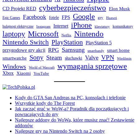
cyberbezpieczeństwo
CD Projekt RED
Elon Musk
Google
Facebook
FPS
fotele
gry
Epic Games
Huawei
iPhone
Internet
hulajnogi elektryczne
komunikatory
Instagram
klawiatury
laptopy
Microsoft
Nintendo
Netflix
Nintendo Switch
PlayStation
PlayStation 5
Samsung
RPG
przygodowe gry akcji
smart home
smartbandy
Sony
VPN
Steam
Valve
smartwatche
słuchawki
Wiedźmin
wymagania sprzętowe
Windows
World of Warcraft
Xbox
Xiaomi
YouTube
Kody do GTA San Andreas na PC, konsolach i telefonie
Wszystkie kody do The Forest
Jak zacząć grać w WoW-a? Poradnik dla początkujących i
powracających do gry
Najlepsze addony do WoWa, które musisz znać! Zestawienie
addonów
Najlepsze gry na Nintendo Switch na 2 osoby