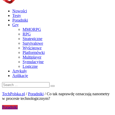
Nowości
Testy
Poradniki
Gry
MMORPG
RPG
Strategiczne
Survivalowe
Wyścigowe
Platformówki
Multiplayer
Symulacyjne
Logiczne
Artykuły
Aplikacje
TechPolska.pl
/
Poradniki
/
Co tak naprawdę oznaczają nanometry
w procesie technologicznym?
Poradniki