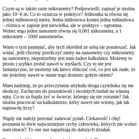
Czym są w takim razie mikrometry? Podpowiedź: zapisać je można
jako 10−6 m. Co to oznacza w praktyce? Jednostka ta równa się
jednej milionowej metra. Jedna milionowa kontra jedna miliardowa
– różnica w zapisie jest niewielka, ale w praktyce – ogromna.
Wobec tego jeden nanometr równa się 0,001 mikrometra, a 1
mikrometr – 1000 nanometrów.
Warto o tym pamiętać, aby tych określeń ze sobą nie pomieszać. Jak
widać, jeśli chcemy przeliczyć metry na nanometry czy mikrometry
na nanometry, niepotrzebny jest nam żaden kalkulator. Możemy to
prosto i szybko zrobić nawet w myślach. Czy to nie jest
fantastyczne, że możemy tak łatwo obliczać coś, co jest tak małe, że
nie jesteśmy nawet w stanie tego dostrzec gołym okiem?
Mam nadzieję, że po przeczytaniu artykułu droga czytelnika się nie
skończy. Zachęcam do poszukiwań i swoistych badań na własną
rękę. Co to za frajda żyć w świecie, którego się nie rozumie? Jak
można pracować na kalkulatorze, który nawet nie wiemy, jak tak
naprawdę liczy?
Nigdy nie należy przestać zadawać pytań. Ciekawość i chęć
poznania to dwie najważniejsze cechy człowieka, których nie wolno
nam utracić! To one nas napędzają do dalszych działań.