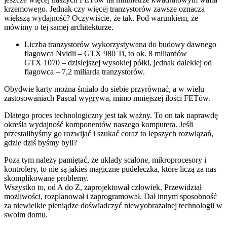
krzemowego. Jednak czy więcej tranzystorów zawsze oznacza
większą wydajność? Oczywiście, że tak. Pod warunkiem, że
mówimy o tej samej architekturze.
Liczba tranzystorów wykorzystywana do budowy dawnego
flagowca Nvidii – GTX 980 Ti, to ok. 8 miliardów
GTX 1070 – dzisiejszej wysokiej półki, jednak dalekiej od
flagowca – 7,2 miliarda tranzystorów.
Obydwie karty można śmiało do siebie przyrównać, a w wielu
zastosowaniach Pascal wygrywa, mimo mniejszej ilości FETów.
Dlatego proces technologiczny jest tak ważny. To on tak naprawdę
określa wydajność komponentów naszego komputera. Jeśli
przestalibyśmy go rozwijać i szukać coraz to lepszych rozwiązań,
gdzie dziś byśmy byli?
Poza tym należy pamiętać, że układy scalone, mikroprocesory i
kontrolery, to nie są jakieś magiczne pudełeczka, które liczą za nas
skomplikowane problemy.
Wszystko to, od A do Z, zaprojektował człowiek. Przewidział
możliwości, rozplanował i zaprogramował. Dał innym sposobność
za niewielkie pieniądze doświadczyć niewyobrażalnej technologii w
swoim domu.