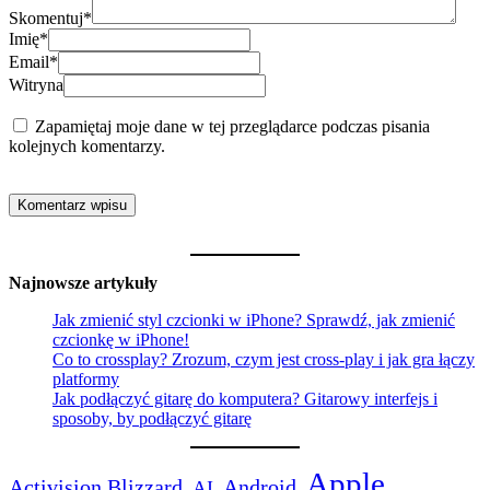
Skomentuj
*
Imię
*
Email
*
Witryna
Zapamiętaj moje dane w tej przeglądarce podczas pisania
kolejnych komentarzy.
Najnowsze artykuły
Jak zmienić styl czcionki w iPhone? Sprawdź, jak zmienić
czcionkę w iPhone!
Co to crossplay? Zrozum, czym jest cross-play i jak gra łączy
platformy
Jak podłączyć gitarę do komputera? Gitarowy interfejs i
sposoby, by podłączyć gitarę
Apple
Activision Blizzard
Android
AI