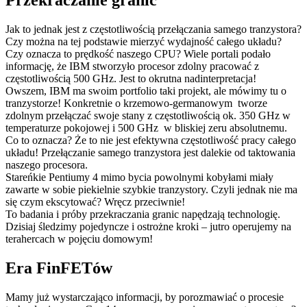
Przekraczanie granic
Jak to jednak jest z częstotliwością przełączania samego tranzystora?
Czy można na tej podstawie mierzyć wydajność całego układu?
Czy oznacza to prędkość naszego CPU? Wiele portali podało
informację, że IBM stworzyło procesor zdolny pracować z
częstotliwością 500 GHz. Jest to okrutna nadinterpretacja!
Owszem, IBM ma swoim portfolio taki projekt, ale mówimy tu o
tranzystorze! Konkretnie o krzemowo-germanowym tworze
zdolnym przełączać swoje stany z częstotliwością ok. 350 GHz w
temperaturze pokojowej i 500 GHz w bliskiej zeru absolutnemu.
Co to oznacza? Że to nie jest efektywna częstotliwość pracy całego
układu! Przełączanie samego tranzystora jest dalekie od taktowania
naszego procesora.
Stareńkie Pentiumy 4 mimo bycia powolnymi kobyłami miały
zawarte w sobie piekielnie szybkie tranzystory. Czyli jednak nie ma
się czym ekscytować? Wręcz przeciwnie!
To badania i próby przekraczania granic napędzają technologię.
Dzisiaj śledzimy pojedyncze i ostrożne kroki – jutro operujemy na
terahercach w pojęciu domowym!
Era FinFETów
Mamy już wystarczająco informacji, by porozmawiać o procesie