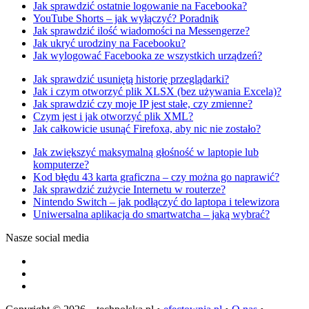
Jak sprawdzić ostatnie logowanie na Facebooka?
YouTube Shorts – jak wyłączyć? Poradnik
Jak sprawdzić ilość wiadomości na Messengerze?
Jak ukryć urodziny na Facebooku?
Jak wylogować Facebooka ze wszystkich urządzeń?
Jak sprawdzić usuniętą historię przeglądarki?
Jak i czym otworzyć plik XLSX (bez używania Excela)?
Jak sprawdzić czy moje IP jest stałe, czy zmienne?
Czym jest i jak otworzyć plik XML?
Jak całkowicie usunąć Firefoxa, aby nic nie zostało?
Jak zwiększyć maksymalną głośność w laptopie lub
komputerze?
Kod błędu 43 karta graficzna – czy można go naprawić?
Jak sprawdzić zużycie Internetu w routerze?
Nintendo Switch – jak podłączyć do laptopa i telewizora
Uniwersalna aplikacja do smartwatcha – jaką wybrać?
Nasze social media