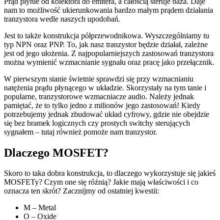
Prąd płynie od kolektora do emitera, a całością steruje baza. Daje
nam to możliwość ukierunkowania bardzo małym prądem działania
tranzystora wedle naszych upodobań.
Jest to także konstrukcja półprzewodnikowa. Wyszczególniamy tu
typ NPN oraz PNP. To, jak nasz tranzystor będzie działał, zależne
jest od jego ułożenia. Z najpopularniejszych zastosowań tranzystora
można wymienić wzmacnianie sygnału oraz pracę jako przełącznik.
W pierwszym stanie świetnie sprawdzi się przy wzmacnianiu
natężenia prądu płynącego w układzie. Skorzystały na tym tanie i
popularne, tranzystorowe wzmacniacze audio. Należy jednak
pamiętać, że to tylko jedno z milionów jego zastosowań! Kiedy
potrzebujemy jednak zbudować układ cyfrowy, gdzie nie obejdzie
się bez bramek logicznych czy prostych switchy sterujących
sygnałem – tutaj również pomoże nam tranzystor.
Dlaczego MOSFET?
Skoro to taka dobra konstrukcja, to dlaczego wykorzystuje się jakieś
MOSFETy? Czym one się różnią? Jakie mają właściwości i co
oznacza ten skrót? Zacznijmy od ostatniej kwestii:
M – Metal
O – Oxide