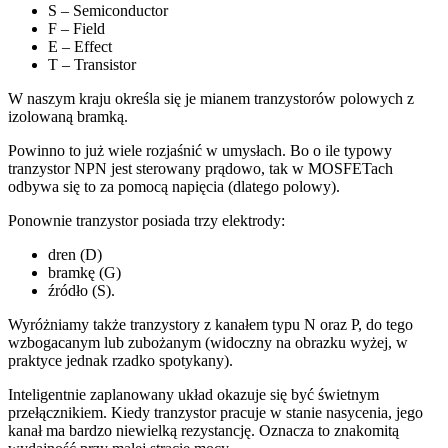
S – Semiconductor
F – Field
E – Effect
T – Transistor
W naszym kraju określa się je mianem tranzystorów polowych z
izolowaną bramką.
Powinno to już wiele rozjaśnić w umysłach. Bo o ile typowy
tranzystor NPN jest sterowany prądowo, tak w MOSFETach
odbywa się to za pomocą napięcia (dlatego polowy).
Ponownie tranzystor posiada trzy elektrody:
dren (D)
bramkę (G)
źródło (S).
Wyróżniamy także tranzystory z kanałem typu N oraz P, do tego
wzbogacanym lub zubożanym (widoczny na obrazku wyżej, w
praktyce jednak rzadko spotykany).
Inteligentnie zaplanowany układ okazuje się być świetnym
przełącznikiem. Kiedy tranzystor pracuje w stanie nasycenia, jego
kanał ma bardzo niewielką rezystancję. Oznacza to znakomitą