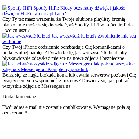
Spotify HiFi: Kiedy bezstratny dźwięk i jakość
dźwięku Hi-Fi trafi do aplikacji?
Czy Ty też masz wrażenie, że Twoje ulubione playlisty brzmią
płasko i nie możesz się doczekać, aż Spotify HiFi w końcu trafi do
Twoich uszu?
Jak wyczyściż iCloud? Zwolnienie miejsca
w iPhone
Czy Twój iPhone codziennie bombarduje Cię komunikatami o
braku wolnej pamięci? Dowiedz się, jak wyczyścić iCloud, aby
błyskawicznie odzyskać miejsce na nowe zdjęcia i bezpieczne
Jak pobrać wszystkie
zdjęcia z Messengera? Kompletny poradnik
Boisz się, że nagła blokada konta lub awaria serwerów pozbawi Cię
tysięcy cennych wspomnień z rozmów? Dowiedz się, jak pobrać
wszystkie zdjęcia z Messengera na
Dodaj komentarz
Twój adres e-mail nie zostanie opublikowany.
Wymagane pola są
oznaczone
*