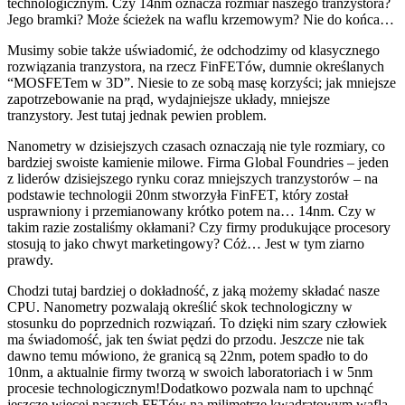
technologicznym. Czy 14nm oznacza rozmiar naszego tranzystora?
Jego bramki? Może ścieżek na waflu krzemowym? Nie do końca…
Musimy sobie także uświadomić, że odchodzimy od klasycznego
rozwiązania tranzystora, na rzecz FinFETów, dumnie określanych
“MOSFETem w 3D”. Niesie to ze sobą masę korzyści; jak mniejsze
zapotrzebowanie na prąd, wydajniejsze układy, mniejsze
tranzystory. Jest tutaj jednak pewien problem.
Nanometry w dzisiejszych czasach oznaczają nie tyle rozmiary, co
bardziej swoiste kamienie milowe. Firma Global Foundries – jeden
z liderów dzisiejszego rynku coraz mniejszych tranzystorów – na
podstawie technologii 20nm stworzyła FinFET, który został
usprawniony i przemianowany krótko potem na… 14nm. Czy w
takim razie zostaliśmy okłamani? Czy firmy produkujące procesory
stosują to jako chwyt marketingowy? Cóż… Jest w tym ziarno
prawdy.
Chodzi tutaj bardziej o dokładność, z jaką możemy składać nasze
CPU. Nanometry pozwalają określić skok technologiczny w
stosunku do poprzednich rozwiązań. To dzięki nim szary człowiek
ma świadomość, jak ten świat pędzi do przodu. Jeszcze nie tak
dawno temu mówiono, że granicą są 22nm, potem spadło to do
10nm, a aktualnie firmy tworzą w swoich laboratoriach i w 5nm
procesie technologicznym!Dodatkowo pozwala nam to upchnąć
jeszcze więcej naszych FETów na milimetrze kwadratowym wafla