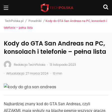
/
/
TechPolska.pl
Poradniki
Kody do GTA San Andreas na PC, konsolach i
telefonie – pełna lista
Kody do GTA San Andreas na PC,
konsolach i telefonie – pełna lista
.
Redakcja TechPolska
13 listopada 2023
.
.
Aktualizacja: 27 marca 2024
13 min
Najbardziej znany kod do GTA San Andreas, czyli
AEZAKMI, mają wykuty na blachę pewnie wszyscy gracze.