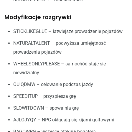
Modyfikacje rozgrywki
STICKLIKEGLUE – łatwiejsze prowadzenie pojazdów
NATURALTALENT – podwyższa umiejętnosć
prowadzenia pojazdów
WHEELSONLYPLEASE – samochód staje się
niewidzialny
OUIQDMW – celowanie podczas jazdy
SPEEDITUP – przyspiesza grę
SLOWITDOWN – spowalnia grę
AJLOJYQY – NPC okłądają się kijami golfowymi
BAGOWPG – wszyscy atakują bohatera