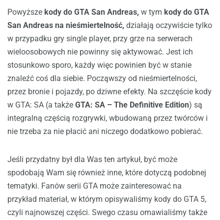
Powyższe
kody do GTA San Andreas,
w tym
kody do GTA
San Andreas na nieśmiertelność,
działają oczywiście tylko
w przypadku gry single player, przy grze na serwerach
wieloosobowych nie powinny się aktywować. Jest ich
stosunkowo sporo, każdy więc powinien być w stanie
znaleźć coś dla siebie. Począwszy od nieśmiertelności,
przez bronie i pojazdy, po dziwne efekty. Na szczęście kody
w GTA: SA (a także
GTA: SA – The Definitive Edition
) są
integralną częścią rozgrywki, wbudowaną przez twórców i
nie trzeba za nie płacić ani niczego dodatkowo pobierać.
Jeśli przydatny był dla Was ten artykuł, być może
spodobają Wam się również inne, które dotyczą podobnej
tematyki. Fanów serii GTA może zainteresować na
przykład materiał, w którym opisywaliśmy kody do GTA 5,
czyli najnowszej części. Swego czasu omawialiśmy także