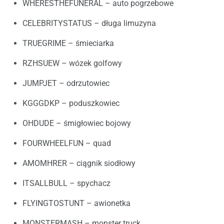
WHERESTHEFUNERAL – auto pogrzebowe
CELEBRITYSTATUS – długa limuzyna
TRUEGRIME – śmieciarka
RZHSUEW – wózek golfowy
JUMPJET – odrzutowiec
KGGGDKP – poduszkowiec
OHDUDE – śmigłowiec bojowy
FOURWHEELFUN – quad
AMOMHRER – ciągnik siodłowy
ITSALLBULL – spychacz
FLYINGTOSTUNT – awionetka
MONSTERMASH – monster truck