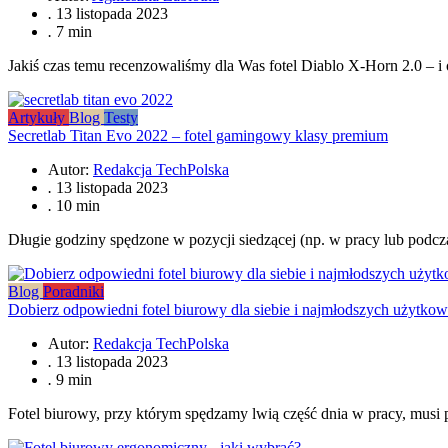
.
13 listopada 2023
.
7 min
Jakiś czas temu recenzowaliśmy dla Was fotel Diablo X-Horn 2.0 – i 
Artykuły
Blog
Testy
Secretlab Titan Evo 2022 – fotel gamingowy klasy premium
Autor:
Redakcja TechPolska
.
13 listopada 2023
.
10 min
Długie godziny spędzone w pozycji siedzącej (np. w pracy lub podczas
Blog
Poradniki
Dobierz odpowiedni fotel biurowy dla siebie i najmłodszych użytko
Autor:
Redakcja TechPolska
.
13 listopada 2023
.
9 min
Fotel biurowy, przy którym spędzamy lwią część dnia w pracy, musi 