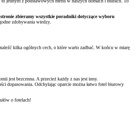
 to jednym z podstawowych mebli w naszych domach i biurach. To
 stronie zbieramy wszystkie poradniki dotyczące wyboru
ygodne zdobywania wiedzy.
znaleźć kilka ogólnych cech, o które warto zadbać. W końcu w miarę
i jest bezcenna. A przecież każdy z nas jest inny.
ości dopasowania. Odchylając oparcie można łatwo fotel biurowy
ułów o fotelach!