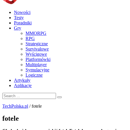
Nowości
Testy
Poradniki
Gry
MMORPG
RPG
Strategiczne
Survivalowe
Wyścigowe
Platformówki
Multiplayer
Symulacyjne
Logiczne
Artykuły
Aplikacje
TechPolska.pl
/
fotele
fotele