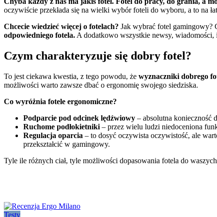
Chyba każdy z nas ma jakiś fotel. Fotel do pracy, do grania, a m
oczywiście przekłada się na wielki wybór foteli do wyboru, a to na ła
Chcecie wiedzieć więcej o fotelach?
Jak wybrać fotel gamingowy? Cz
odpowiedniego fotela.
A dodatkowo wszystkie newsy, wiadomości, i
Czym charakteryzuje się dobry fotel?
To jest ciekawa kwestia, z tego powodu, że
wyznaczniki dobrego fot
możliwości warto zawsze dbać o ergonomię swojego siedziska.
Co wyróżnia fotele ergonomiczne?
Podparcie pod odcinek lędźwiowy
– absolutna konieczność d
Ruchome podłokietniki
– przez wielu ludzi niedoceniona funk
Regulacja oparcia
– to dosyć oczywista oczywistość, ale war
przekształcić w gamingowy.
Tyle ile różnych ciał, tyle możliwości dopasowania fotela do waszyc
Testy