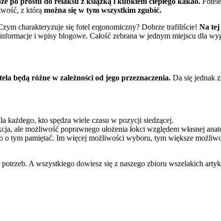
oże po prostu do relaksu z książką i kubkiem ciepłego kakao.
Fotele
twość, z którą
można się w tym wszystkim zgubić.
ym charakteryzuje się fotel ergonomiczny? Dobrze trafiliście!
Na tej
nformacje i wpisy blogowe. Całość zebrana w jednym miejscu dla w
ela będą różne w zależności od jego przeznaczenia.
Da się jednak 
la każdego, kto spędza wiele czasu w pozycji siedzącej.
cja, ale możliwość poprawnego ułożenia łokci względem własnej anatomi
to o tym pamiętać. Im więcej możliwości wyboru, tym większe możliw
h potrzeb. A wszystkiego dowiesz się z naszego zbioru wszelakich artyk