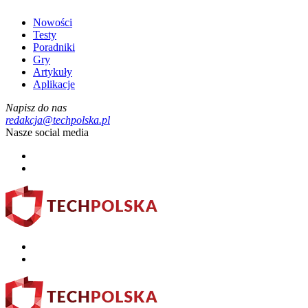
Nowości
Testy
Poradniki
Gry
Artykuły
Aplikacje
Napisz do nas
redakcja@techpolska.pl
Nasze social media