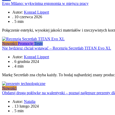
Ergo Milano: wykwintna ergonomia w miejscu pracy
Autor:
Konrad Lippert
.
10 czerwca 2026
.
5 min
Połączenie estetyki, wysokiej jakości materiałów i rzeczywistych kor
Nowości
Promocje
Testy
Nie będziesz chciał wstawać – Recenzja Secretlab TITAN Evo XL
Autor:
Konrad Lippert
.
6 grudnia 2024
.
4 min
Markę Secretlab zna chyba każdy. To bodaj najbardziej znany produc
Nowości
Obdaruj drugą połówkę na walentynki – poznaj najlepsze prezenty dla
Autor:
Natalia
.
13 lutego 2024
.
5 min