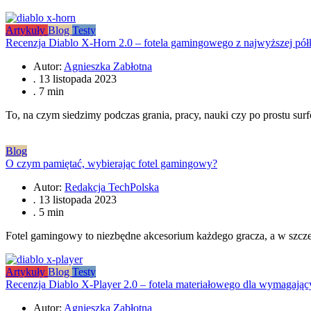
Artykuły
Blog
Testy
Recenzja Diablo X-Horn 2.0 – fotela gamingowego z najwyższej pół
Autor:
Agnieszka Zabłotna
.
13 listopada 2023
.
7 min
To, na czym siedzimy podczas grania, pracy, nauki czy po prostu su
Blog
O czym pamiętać, wybierając fotel gamingowy?
Autor:
Redakcja TechPolska
.
13 listopada 2023
.
5 min
Fotel gamingowy to niezbędne akcesorium każdego gracza, a w szcz
Artykuły
Blog
Testy
Recenzja Diablo X-Player 2.0 – fotela materiałowego dla wymagając
Autor:
Agnieszka Zabłotna