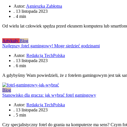
Autor:
Agnieszka Zabłotna
.
13 listopada 2023
.
4 min
Od wielu lat człowiek spędza przed ekranem komputera lub smartfonu
Artykuły
Blog
Najlepszy fotel gamingowy! Mogę siedzieć godzinami
Autor:
Redakcja TechPolska
.
13 listopada 2023
.
6 min
A gdybyśmy Wam powiedzieli, że z fotelem gamingowym jest tak sa
Blog
Stanowisko dla gracza: jak wybrać fotel gamingowy
Autor:
Redakcja TechPolska
.
13 listopada 2023
.
5 min
Czy specjalistyczny fotel do grania na komputerze ma sens? Czym f