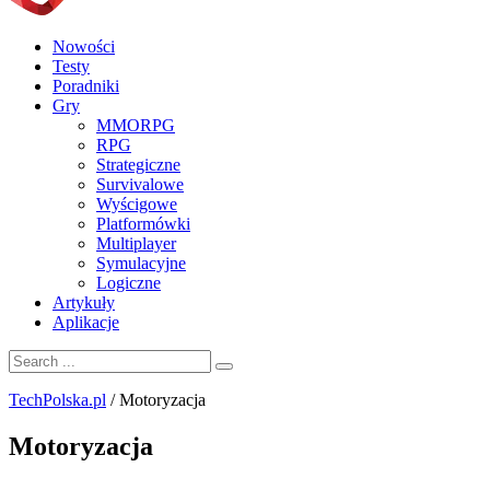
Nowości
Testy
Poradniki
Gry
MMORPG
RPG
Strategiczne
Survivalowe
Wyścigowe
Platformówki
Multiplayer
Symulacyjne
Logiczne
Artykuły
Aplikacje
TechPolska.pl
/
Motoryzacja
Motoryzacja