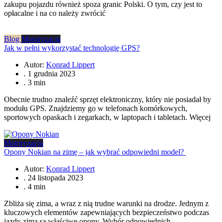
zakupu pojazdu również spoza granic Polski. O tym, czy jest to
opłacalne i na co należy zwrócić
Blog
Motoryzacja
Jak w pełni wykorzystać technologię GPS?
Autor:
Konrad Lippert
.
1 grudnia 2023
.
3 min
Obecnie trudno znaleźć sprzęt elektroniczny, który nie posiadał by
modułu GPS. Znajdziemy go w telefonach komórkowych,
sportowych opaskach i zegarkach, w laptopach i tabletach. Więcej
Motoryzacja
Opony Nokian na zimę – jak wybrać odpowiedni model?
Autor:
Konrad Lippert
.
24 listopada 2023
.
4 min
Zbliża się zima, a wraz z nią trudne warunki na drodze. Jednym z
kluczowych elementów zapewniających bezpieczeństwo podczas
jazdy zimą są właściwe opony. Wybór odpowiednich