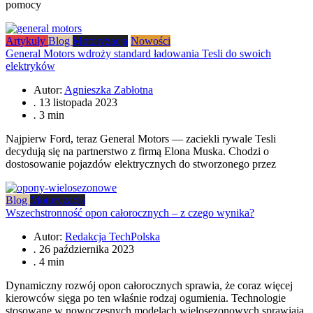
pomocy
Artykuły
Blog
Motoryzacja
Nowości
General Motors wdroży standard ładowania Tesli do swoich
elektryków
Autor:
Agnieszka Zabłotna
.
13 listopada 2023
.
3 min
Najpierw Ford, teraz General Motors — zaciekli rywale Tesli
decydują się na partnerstwo z firmą Elona Muska. Chodzi o
dostosowanie pojazdów elektrycznych do stworzonego przez
Blog
Motoryzacja
Wszechstronność opon całorocznych – z czego wynika?
Autor:
Redakcja TechPolska
.
26 października 2023
.
4 min
Dynamiczny rozwój opon całorocznych sprawia, że coraz więcej
kierowców sięga po ten właśnie rodzaj ogumienia. Technologie
stosowane w nowoczesnych modelach wielosezonowych sprawiają,