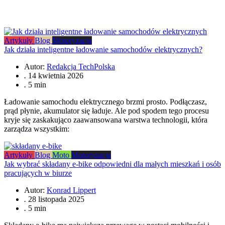
Artykuły
Blog
Motoryzacja
Jak działa inteligentne ładowanie samochodów elektrycznych?
Autor:
Redakcja TechPolska
.
14 kwietnia 2026
.
5 min
Ładowanie samochodu elektrycznego brzmi prosto. Podłączasz,
prąd płynie, akumulator się ładuje. Ale pod spodem tego procesu
kryje się zaskakująco zaawansowana warstwa technologii, która
zarządza wszystkim:
Artykuły
Blog
Moto
Motoryzacja
Jak wybrać składany e‑bike odpowiedni dla małych mieszkań i osób
pracujących w biurze
Autor:
Konrad Lippert
.
28 listopada 2025
.
5 min