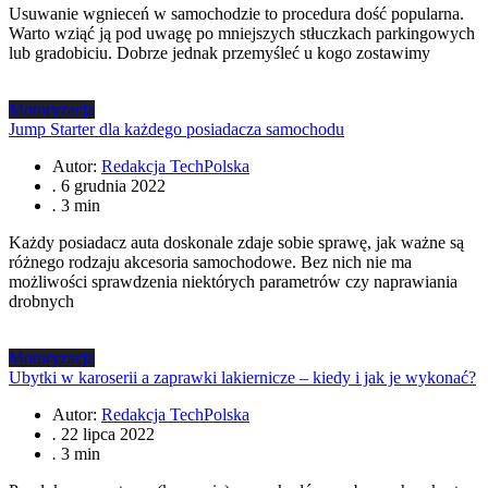
Usuwanie wgnieceń w samochodzie to procedura dość popularna.
Warto wziąć ją pod uwagę po mniejszych stłuczkach parkingowych
lub gradobiciu. Dobrze jednak przemyśleć u kogo zostawimy
Motoryzacja
Jump Starter dla każdego posiadacza samochodu
Autor:
Redakcja TechPolska
.
6 grudnia 2022
.
3 min
Każdy posiadacz auta doskonale zdaje sobie sprawę, jak ważne są
różnego rodzaju akcesoria samochodowe. Bez nich nie ma
możliwości sprawdzenia niektórych parametrów czy naprawiania
drobnych
Motoryzacja
Ubytki w karoserii a zaprawki lakiernicze – kiedy i jak je wykonać?
Autor:
Redakcja TechPolska
.
22 lipca 2022
.
3 min