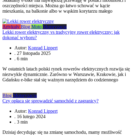
Składany e‑bike ma największą przewagę w postaci mobilności i
oszczędności miejsca. Można go łatwo schować w kącie
mieszkania, na balkonie albo w wąskim korytarzu małego
Artykuły
Blog
Moto
Motoryzacja
Lekki rower elektryczny vs tradycyjny rower elektryczny: jak
dokonać wyboru?
Autor:
Konrad Lippert
.
27 listopada 2025
.
6 min
W ostatnich latach polski rynek rowerów elektrycznych rozwija się
niezwykle dynamicznie. Zarówno w Warszawie, Krakowie, jak i
Gdańsku e-bike stał się ważnym narzędziem do codziennego
Blog
Motoryzacja
Czy opłaca się sprowadzić samochód z zagranicy?
Autor:
Konrad Lippert
.
16 lutego 2024
.
3 min
Dzisiaj decydując się na zmianę samochodu, mamy możliwość