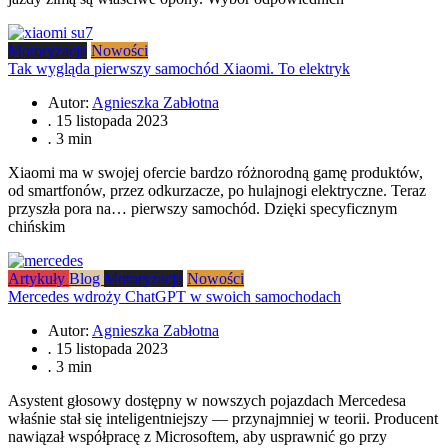
Motoryzacja
Nowości
Tak wygląda pierwszy samochód Xiaomi. To elektryk
Autor:
Agnieszka Zabłotna
.
15 listopada 2023
.
3 min
Xiaomi ma w swojej ofercie bardzo różnorodną gamę produktów,
od smartfonów, przez odkurzacze, po hulajnogi elektryczne. Teraz
przyszła pora na… pierwszy samochód. Dzięki specyficznym
chińskim
Artykuły
Blog
Motoryzacja
Nowości
Mercedes wdroży ChatGPT w swoich samochodach
Autor:
Agnieszka Zabłotna
.
15 listopada 2023
.
3 min
Asystent głosowy dostępny w nowszych pojazdach Mercedesa
właśnie stał się inteligentniejszy — przynajmniej w teorii. Producent
nawiązał współpracę z Microsoftem, aby usprawnić go przy