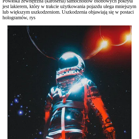
Powłoka zewnętrzna (karoseria) samochodów osobowych pokryta
jest lakierem, który w trakcie użytkowania pojazdu ulega mniejszym
lub większym uszkodzeniom. Uszkodzenia objawiają się w postaci
hologramów, rys