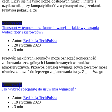
cech. Liczy się nie tylko liczba dostępnych funkcji, interfejs
użytkownika, czy kompatybilność z wybranymi urządzeniami.
Praktyka pokazuje, że
Motoryzacja
Transport w temperaturze kontrolowanej — jakie wymagania
wobec floty i kierowców?
Autor:
Redakcja TechPolska
.
20 stycznia 2023
.
3 min
Przewóz niektórych ładunków może oznaczać konieczność
zachowania szczególnych i kontrolowanych warunków
atmosferycznych. Przewóz bardziej wymagających towarów może
również zmuszać do lepszego zaplanowania trasy. Z poniższego
Motoryzacja
Jak wybrać specjalistę do usuwania wgnieceń?
Autor:
Redakcja TechPolska
.
19 stycznia 2023
.
3 min