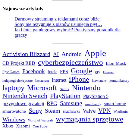
Najnowsze artykuły
Darmowy streaming z reklamami coraz bliżej
Sony nie rezygnuje z planów usunięcia płyt…
Jaki fotel gamingowy wybrać? Praktyczny poradnik dla
graczy
Apple
Activision Blizzard
Android
AI
cyberbezpieczeństwo
CD Projekt RED
Elon Musk
Google
Facebook
FPS
fotele
gry
Epic Games
Huawei
iPhone
Internet
hulajnogi elektryczne
komunikatory
Instagram
klawiatury
laptopy
Microsoft
Nintendo
Netflix
Nintendo Switch
PlayStation
PlayStation 5
Samsung
RPG
przygodowe gry akcji
smart home
smartbandy
Sony
VPN
Steam
Valve
smartwatche
słuchawki
Wiedźmin
wymagania sprzętowe
Windows
World of Warcraft
Xbox
Xiaomi
YouTube