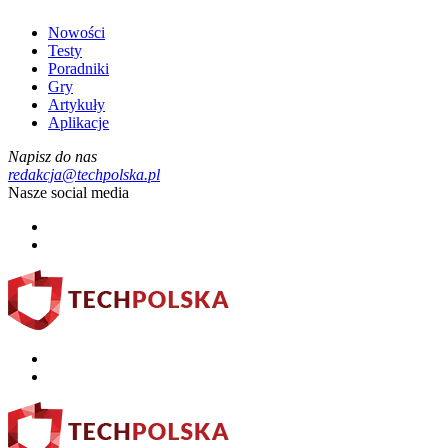
Nowości
Testy
Poradniki
Gry
Artykuły
Aplikacje
Napisz do nas
redakcja@techpolska.pl
Nasze social media