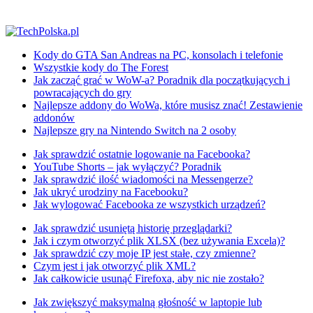
Kody do GTA San Andreas na PC, konsolach i telefonie
Wszystkie kody do The Forest
Jak zacząć grać w WoW-a? Poradnik dla początkujących i
powracających do gry
Najlepsze addony do WoWa, które musisz znać! Zestawienie
addonów
Najlepsze gry na Nintendo Switch na 2 osoby
Jak sprawdzić ostatnie logowanie na Facebooka?
YouTube Shorts – jak wyłączyć? Poradnik
Jak sprawdzić ilość wiadomości na Messengerze?
Jak ukryć urodziny na Facebooku?
Jak wylogować Facebooka ze wszystkich urządzeń?
Jak sprawdzić usuniętą historię przeglądarki?
Jak i czym otworzyć plik XLSX (bez używania Excela)?
Jak sprawdzić czy moje IP jest stałe, czy zmienne?
Czym jest i jak otworzyć plik XML?
Jak całkowicie usunąć Firefoxa, aby nic nie zostało?
Jak zwiększyć maksymalną głośność w laptopie lub