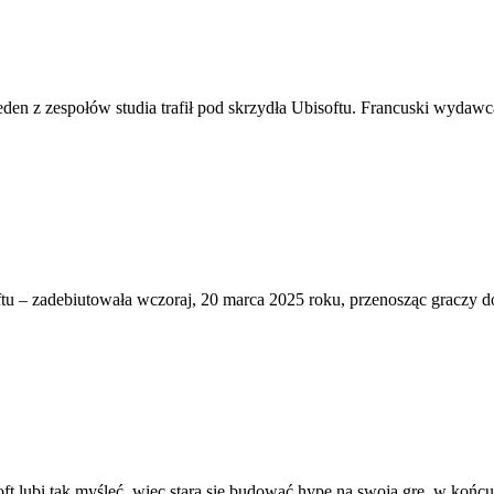
den z zespołów studia trafił pod skrzydła Ubisoftu. Francuski wydaw
ftu – zadebiutowała wczoraj, 20 marca 2025 roku, przenosząc graczy 
t lubi tak myśleć, więc stara się budować hype na swoją grę, w końcu