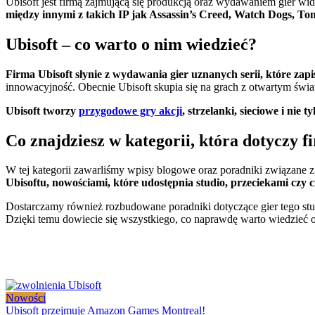
Ubisoft jest firmą zajmującą się produkcją oraz wydawaniem gier wi
między innymi z takich IP jak Assassin’s Creed, Watch Dogs, To
Ubisoft – co warto o nim wiedzieć?
Firma Ubisoft słynie z wydawania gier uznanych serii, które zapi
innowacyjność. Obecnie Ubisoft skupia się na grach z otwartym świ
Ubisoft tworzy
przygodowe gry akcji
, strzelanki, sieciowe i nie ty
Co znajdziesz w kategorii, która dotyczy f
W tej kategorii zawarliśmy wpisy blogowe oraz poradniki związane
Ubisoftu, nowościami, które udostępnia studio, przeciekami czy
Dostarczamy również rozbudowane poradniki dotyczące gier tego st
Dzięki temu dowiecie się wszystkiego, co naprawdę warto wiedzieć o
Nowości
Ubisoft przejmuje Amazon Games Montreal!