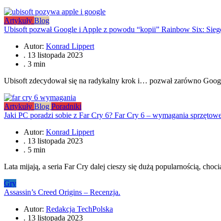
Artykuły
Blog
Ubisoft pozwał Google i Apple z powodu “kopii” Rainbow Six: Sieg
Autor:
Konrad Lippert
.
13 listopada 2023
.
3 min
Ubisoft zdecydował się na radykalny krok i… pozwał zarówno Google
Artykuły
Blog
Poradniki
Jaki PC poradzi sobie z Far Cry 6? Far Cry 6 – wymagania sprzętow
Autor:
Konrad Lippert
.
13 listopada 2023
.
5 min
Lata mijają, a seria Far Cry dalej cieszy się dużą popularnością, ch
Gry
Assassin’s Creed Origins – Recenzja.
Autor:
Redakcja TechPolska
.
13 listopada 2023