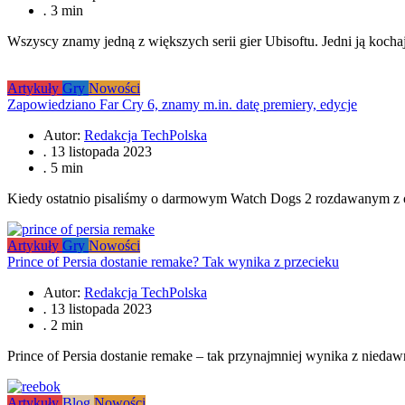
.
3 min
Wszyscy znamy jedną z większych serii gier Ubisoftu. Jedni ją koch
Artykuły
Gry
Nowości
Zapowiedziano Far Cry 6, znamy m.in. datę premiery, edycje
Autor:
Redakcja TechPolska
.
13 listopada 2023
.
5 min
Kiedy ostatnio pisaliśmy o darmowym Watch Dogs 2 rozdawanym z oka
Artykuły
Gry
Nowości
Prince of Persia dostanie remake? Tak wynika z przecieku
Autor:
Redakcja TechPolska
.
13 listopada 2023
.
2 min
Prince of Persia dostanie remake – tak przynajmniej wynika z niedaw
Artykuły
Blog
Nowości