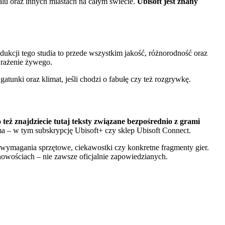
alu oraz innych miastach na całym świecie.
Ubisoft jest znany
ukcji tego studia to przede wszystkim jakość, różnorodność oraz
wrażenie żywego.
gatunki oraz klimat, jeśli chodzi o fabułę czy też rozgrywkę.
 też znajdziecie tutaj teksty związane bezpośrednio z grami
rma – w tym subskrypcję Ubisoft+ czy sklep Ubisoft Connect.
wymagania sprzętowe, ciekawostki czy konkretne fragmenty gier.
nowościach – nie zawsze oficjalnie zapowiedzianych.