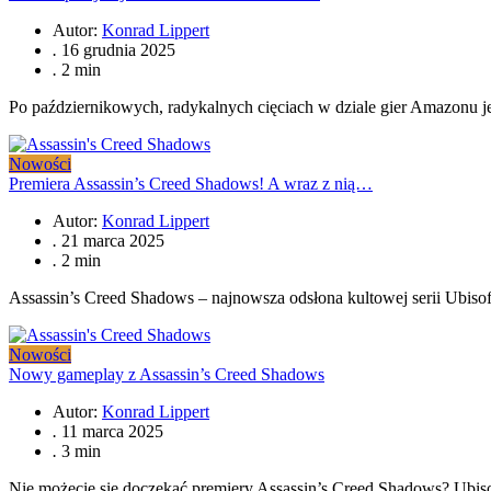
Autor:
Konrad Lippert
.
16 grudnia 2025
.
2 min
Po październikowych, radykalnych cięciach w dziale gier Amazonu je
Nowości
Premiera Assassin’s Creed Shadows! A wraz z nią…
Autor:
Konrad Lippert
.
21 marca 2025
.
2 min
Assassin’s Creed Shadows – najnowsza odsłona kultowej serii Ubiso
Nowości
Nowy gameplay z Assassin’s Creed Shadows
Autor:
Konrad Lippert
.
11 marca 2025
.
3 min
Nie możecie się doczekać premiery Assassin’s Creed Shadows? Ubisof