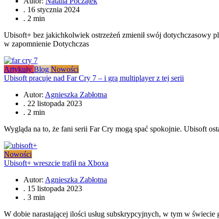
Autor:
Natalia Początek
.
16 stycznia 2024
.
2 min
Ubisoft+ bez jakichkolwiek ostrzeżeń zmienił swój dotychczasowy 
w zapomnienie Dotychczas
Artykuły
Blog
Nowości
Ubisoft pracuje nad Far Cry 7 – i grą multiplayer z tej serii
Autor:
Agnieszka Zabłotna
.
22 listopada 2023
.
2 min
Wygląda na to, że fani serii Far Cry mogą spać spokojnie. Ubisoft os
Nowości
Ubisoft+ wreszcie trafił na Xboxa
Autor:
Agnieszka Zabłotna
.
15 listopada 2023
.
3 min
W dobie narastającej ilości usług subskrypcyjnych, w tym w świecie g