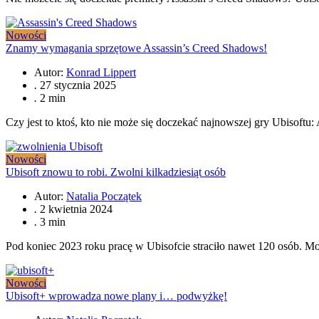
Nowości
Znamy wymagania sprzętowe Assassin’s Creed Shadows!
Autor:
Konrad Lippert
.
27 stycznia 2025
.
2 min
Czy jest to ktoś, kto nie może się doczekać najnowszej gry Ubisoft
Nowości
Ubisoft znowu to robi. Zwolni kilkadziesiąt osób
Autor:
Natalia Początek
.
2 kwietnia 2024
.
3 min
Pod koniec 2023 roku pracę w Ubisofcie straciło nawet 120 osób. M
Nowości
Ubisoft+ wprowadza nowe plany i… podwyżkę!