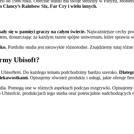
deo od 1986 roku. Obecnie studio ma swoje siedziby w Paryżu, Montre
m Clancy’s Rainbow Six, Far Cry i wielu innych.
sały się w pamięci graczy na całym świecie.
Najważniejsze cechy prod
atem, dostarczając za każdym razem spójne uniwersum, które sprawia 
lko.
Portfolio studia jest niezwykle różnorodne. Znajdziemy tutaj różne 
irmy Ubisoft?
 z Ubisoftem. Do każdego tematu podchodzimy bardzo szeroko.
Dlatego
 ciekawostkami.
Opisujemy również produkty i usługi, jakie oferuje fi
udia. Pomogą one w różnych aspektach podczas rozgrywki. Opisujemy 
 Ubisofcie, produkcjach tego studia oraz potencjalnie nadchodzących 