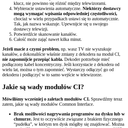
klucz, nie powinno się różnić między telewizorami.
Wybieracie ustawienia automatyczne.
Niektórzy dostawcy
mogą wymagać wpisania odpowiedniej częstotliwości,
chociaż w wielu przypadkach ustawi się to automatycznie.
Tak, jak nazwa wskazuje. Upewnijcie się u swojego
dostawcy telewizji.
Potwierdźcie skanowanie kanałów.
Całość może zająć nawet kilka minut.
Jeżeli macie z czymś problem,
np. wasz TV nie wyszukuje
kanałów, a dokonaliście właśnie zmiany z dekodera na moduł CI,
nie zapomnijcie przepiąć kabla.
Dekoder potrzebuje mieć
podłączony kabel koncentryczny. Jeśli korzystacie z dekodera od
wielu lat, można o tym zapomnieć. Wystarczy odłączyć go od
dekodera i podłączyć w to samo wejście w telewizorze.
Jakie są wady modułów CI?
Mówiliśmy wcześniej o zaletach modułów CI.
Sprawdźmy teraz
zatem, jakie są wady modułów Common Interface.
Brak możliwości nagrywania programów na dysku lub w
chmurze.
Jest to oczywiście związane z brakiem fizycznego
“pudełka”, w którym ten dysk mógłby się znajdować. Można