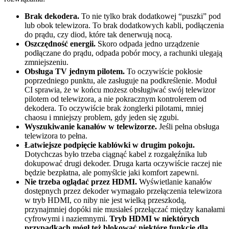
Brak dekodera.
To nie tylko brak dodatkowej “puszki” pod
lub obok telewizora. To brak dodatkowych kabli, podłączenia
do prądu, czy diod, które tak denerwują nocą.
Oszczędność energii.
Skoro odpada jedno urządzenie
podłączane do prądu, odpada pobór mocy, a rachunki ulegają
zmniejszeniu.
Obsługa TV jednym pilotem.
To oczywiście pokłosie
poprzedniego punktu, ale zasługuje na podkreślenie. Moduł
CI sprawia, że w końcu możesz obsługiwać swój telewizor
pilotem od telewizora, a nie pokracznym kontrolerem od
dekodera. To oczywiście brak żonglerki pilotami, mniej
chaosu i mniejszy problem, gdy jeden się zgubi.
Wyszukiwanie kanałów w telewizorze.
Jeśli pełna obsługa
telewizora to pełna.
Łatwiejsze podpięcie kablówki w drugim pokoju.
Dotychczas było trzeba ciągnąć kabel z rozgałęźnika lub
dokupować drugi dekoder. Druga karta oczywiście raczej nie
będzie bezpłatna, ale pomyślcie jaki komfort zapewni.
Nie trzeba oglądać przez HDMI.
Wyświetlanie kanałów
dostępnych przez dekoder wymagało przełączenia telewizora
w tryb HDMI, co niby nie jest wielką przeszkodą,
przynajmniej dopóki nie musiałeś przełączać między kanałami
cyfrowymi i naziemnymi.
Tryb HDMI w niektórych
przypadkach mógł też blokować niektóre funkcje dla