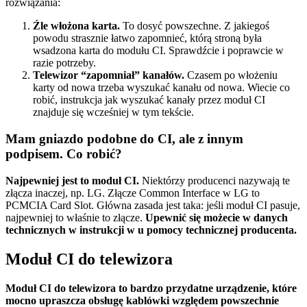
rozwiązania:
Źle włożona karta.
To dosyć powszechne. Z jakiegoś
powodu strasznie łatwo zapomnieć, którą stroną była
wsadzona karta do modułu CI. Sprawdźcie i poprawcie w
razie potrzeby.
Telewizor “zapomniał” kanałów.
Czasem po włożeniu
karty od nowa trzeba wyszukać kanału od nowa. Wiecie co
robić, instrukcja jak wyszukać kanały przez moduł CI
znajduje się wcześniej w tym tekście.
Mam gniazdo podobne do CI, ale z innym
podpisem. Co robić?
Najpewniej jest to moduł CI.
Niektórzy producenci nazywają te
złącza inaczej, np. LG. Złącze Common Interface w LG to
PCMCIA Card Slot. Główna zasada jest taka: jeśli moduł CI pasuje,
najpewniej to właśnie to złącze.
Upewnić się możecie w danych
technicznych w instrukcji w u pomocy technicznej producenta.
Moduł CI do telewizora
Moduł CI do telewizora to bardzo przydatne urządzenie, które
mocno upraszcza obsługę kablówki względem powszechnie