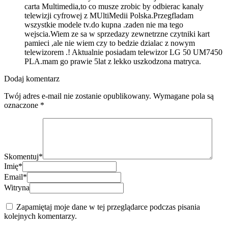
carta Multimedia,to co musze zrobic by odbierac kanaly
telewizji cyfrowej z MUltiMedii Polska.Przegfladam
wszystkie modele tv.do kupna .zaden nie ma tego
wejscia.Wiem ze sa w sprzedazy zewnetrzne czytniki kart
pamieci ,ale nie wiem czy to bedzie dzialac z nowym
telewizorem .! Aktualnie posiadam telewizor LG 50 UM7450
PLA.mam go prawie 5lat z lekko uszkodzona matryca.
Dodaj komentarz
Twój adres e-mail nie zostanie opublikowany.
Wymagane pola są
oznaczone
*
Skomentuj
*
Imię
*
Email
*
Witryna
Zapamiętaj moje dane w tej przeglądarce podczas pisania
kolejnych komentarzy.