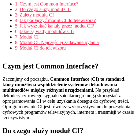
Czym jest Common Interface?
Do czego służy moduł CI?
Zalety modułu CI
Jak podłączyć moduł CI do telewizora?
Jak wyszukać kanały przez moduł CI?
Jakie są wady modułów CI?
Moduł CI+
Moduł CI: Najczęściej zadawane pytania
Moduł CI do telewizora
Czym jest Common Interface?
Zacznijmy od początku.
Common Interface (CI) to standard,
który umożliwia współdzielenie systemów dekodowania
multimediów między różnymi urządzeniami.
Na przykład
dekodery cyfrowego sygnału satelitarnego mogą skorzystać z
oprogramowania CI w celu uzyskania dostępu do cyfrowej treści.
Oprogramowanie CI jest również wykorzystywane do przesyłania
cyfrowych programów telewizyjnych, internetu i transmisji w czasie
rzeczywistym.
Do czego służy moduł CI?