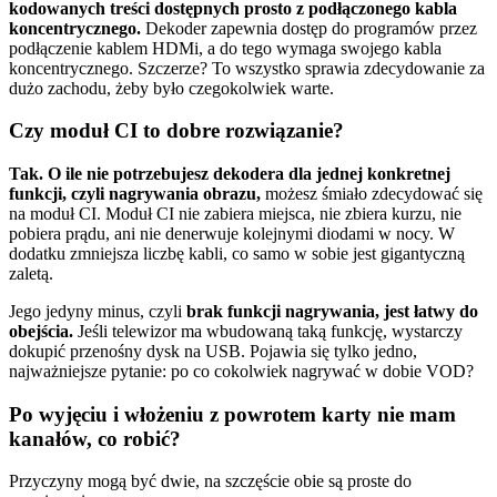
kodowanych treści dostępnych prosto z podłączonego kabla
koncentrycznego.
Dekoder zapewnia dostęp do programów przez
podłączenie kablem HDMi, a do tego wymaga swojego kabla
koncentrycznego. Szczerze? To wszystko sprawia zdecydowanie za
dużo zachodu, żeby było czegokolwiek warte.
Czy moduł CI to dobre rozwiązanie?
Tak. O ile nie potrzebujesz dekodera dla jednej konkretnej
funkcji, czyli nagrywania obrazu,
możesz śmiało zdecydować się
na moduł CI. Moduł CI nie zabiera miejsca, nie zbiera kurzu, nie
pobiera prądu, ani nie denerwuje kolejnymi diodami w nocy. W
dodatku zmniejsza liczbę kabli, co samo w sobie jest gigantyczną
zaletą.
Jego jedyny minus, czyli
brak funkcji nagrywania, jest łatwy do
obejścia.
Jeśli telewizor ma wbudowaną taką funkcję, wystarczy
dokupić przenośny dysk na USB. Pojawia się tylko jedno,
najważniejsze pytanie: po co cokolwiek nagrywać w dobie VOD?
Po wyjęciu i włożeniu z powrotem karty nie mam
kanałów, co robić?
Przyczyny mogą być dwie, na szczęście obie są proste do