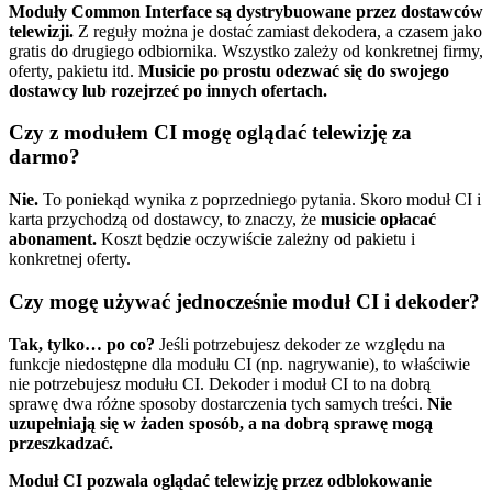
Moduły Common Interface są dystrybuowane przez dostawców
telewizji.
Z reguły można je dostać zamiast dekodera, a czasem jako
gratis do drugiego odbiornika. Wszystko zależy od konkretnej firmy,
oferty, pakietu itd.
Musicie po prostu odezwać się do swojego
dostawcy lub rozejrzeć po innych ofertach.
Czy z modułem CI mogę oglądać telewizję za
darmo?
Nie.
To poniekąd wynika z poprzedniego pytania. Skoro moduł CI i
karta przychodzą od dostawcy, to znaczy, że
musicie opłacać
abonament.
Koszt będzie oczywiście zależny od pakietu i
konkretnej oferty.
Czy mogę używać jednocześnie moduł CI i dekoder?
Tak, tylko… po co?
Jeśli potrzebujesz dekoder ze względu na
funkcje niedostępne dla modułu CI (np. nagrywanie), to właściwie
nie potrzebujesz modułu CI. Dekoder i moduł CI to na dobrą
sprawę dwa różne sposoby dostarczenia tych samych treści.
Nie
uzupełniają się w żaden sposób, a na dobrą sprawę mogą
przeszkadzać.
Moduł CI pozwala oglądać telewizję przez odblokowanie