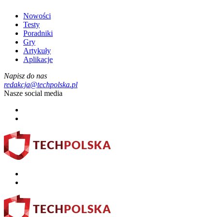
Nowości
Testy
Poradniki
Gry
Artykuły
Aplikacje
Napisz do nas
redakcja@techpolska.pl
Nasze social media