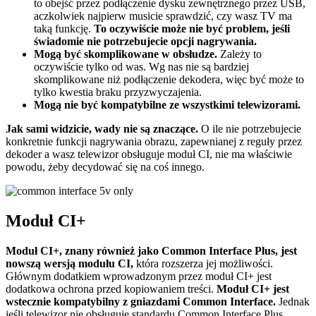
to obejść przez podłączenie dysku zewnętrznego przez USB,
aczkolwiek najpierw musicie sprawdzić, czy wasz TV ma
taką funkcję.
To oczywiście może nie być problem, jeśli
świadomie nie potrzebujecie opcji nagrywania.
Mogą być skomplikowane w obsłudze.
Zależy to
oczywiście tylko od was. Wg nas nie są bardziej
skomplikowane niż podłączenie dekodera, więc być może to
tylko kwestia braku przyzwyczajenia.
Mogą nie być kompatybilne ze wszystkimi telewizorami.
Jak sami widzicie, wady nie są znaczące.
O ile nie potrzebujecie
konkretnie funkcji nagrywania obrazu, zapewnianej z reguły przez
dekoder a wasz telewizor obsługuje moduł CI, nie ma właściwie
powodu, żeby decydować się na coś innego.
Moduł CI+
Moduł CI+, znany również jako Common Interface Plus, jest
nowszą wersją modułu CI,
która rozszerza jej możliwości.
Głównym dodatkiem wprowadzonym przez moduł CI+ jest
dodatkowa ochrona przed kopiowaniem treści.
Moduł CI+ jest
wstecznie kompatybilny z gniazdami Common Interface.
Jednak
jeśli telewizor nie obsługuje standardu Common Interface Plus,