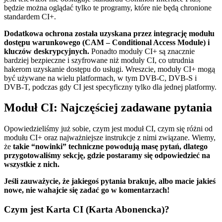
będzie można oglądać tylko te programy, które nie będą chronione
standardem CI+.
Dodatkowa ochrona została uzyskana przez integrację modułu
dostępu warunkowego (CAM – Conditional Access Module) i
kluczów deskrypcyjnych.
Ponadto moduły CI+ są znacznie
bardziej bezpieczne i szyfrowane niż moduły CI, co utrudnia
hakerom uzyskanie dostępu do usługi. Wreszcie, moduły CI+ mogą
być używane na wielu platformach, w tym DVB-C, DVB-S i
DVB-T, podczas gdy CI jest specyficzny tylko dla jednej platformy.
Moduł CI: Najczęściej zadawane pytania
Opowiedzieliśmy już sobie, czym jest moduł CI, czym się różni od
modułu CI+ oraz najważniejsze instrukcje z nimi związane. Wiemy,
że
takie “nowinki” techniczne powodują masę pytań, dlatego
przygotowaliśmy sekcję, gdzie postaramy się odpowiedzieć na
wszystkie z nich.
Jeśli zauważycie, że jakiegoś pytania brakuje, albo macie jakieś
nowe, nie wahajcie się zadać go w komentarzach!
Czym jest Karta CI (Karta Abonencka)?