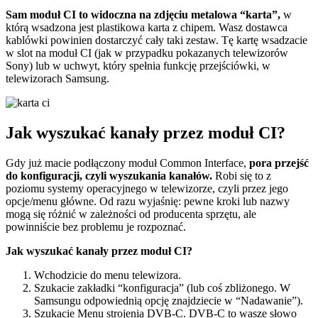
Sam moduł CI to widoczna na zdjęciu metalowa “karta”,
w
którą wsadzona jest plastikowa karta z chipem. Wasz dostawca
kablówki powinien dostarczyć cały taki zestaw. Tę kartę wsadzacie
w slot na moduł CI (jak w przypadku pokazanych telewizorów
Sony) lub w uchwyt, który spełnia funkcję przejściówki, w
telewizorach Samsung.
Jak wyszukać kanały przez moduł CI?
Gdy już macie podłączony moduł Common Interface,
pora przejść
do konfiguracji, czyli wyszukania kanałów.
Robi się to z
poziomu systemy operacyjnego w telewizorze, czyli przez jego
opcje/menu główne. Od razu wyjaśnię: pewne kroki lub nazwy
mogą się różnić w zależności od producenta sprzętu, ale
powinniście bez problemu je rozpoznać.
Jak wyszukać kanały przez moduł CI?
Wchodzicie do menu telewizora.
Szukacie zakładki “konfiguracja” (lub coś zbliżonego. W
Samsungu odpowiednią opcję znajdziecie w “Nadawanie”).
Szukacie Menu strojenia DVB-C. DVB-C to wasze słowo