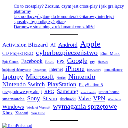
Co to crossplay? Zrozum, czym jest cross-play i jak gra łączy
platformy
Jak podłączyć gitarę do komputera? Gitarowy interfejs i
sposoby, by podłączyć gitarę
Darmowy streaming z reklamami coraz bliżej
Apple
Activision Blizzard
Android
AI
cyberbezpieczeństwo
CD Projekt RED
Elon Musk
Google
Facebook
FPS
fotele
gry
Epic Games
Huawei
iPhone
Internet
hulajnogi elektryczne
komunikatory
Instagram
klawiatury
laptopy
Microsoft
Nintendo
Netflix
Nintendo Switch
PlayStation
PlayStation 5
Samsung
RPG
przygodowe gry akcji
smart home
smartbandy
Sony
VPN
Steam
Valve
smartwatche
słuchawki
Wiedźmin
wymagania sprzętowe
Windows
World of Warcraft
Xbox
Xiaomi
YouTube