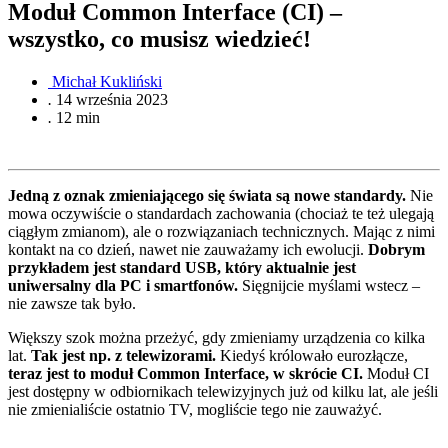
Moduł Common Interface (CI) –
wszystko, co musisz wiedzieć!
Michał Kukliński
.
14 września 2023
.
12 min
Jedną z oznak zmieniającego się świata są nowe standardy.
Nie
mowa oczywiście o standardach zachowania (chociaż te też ulegają
ciągłym zmianom), ale o rozwiązaniach technicznych. Mając z nimi
kontakt na co dzień, nawet nie zauważamy ich ewolucji.
Dobrym
przykładem jest standard USB, który aktualnie jest
uniwersalny dla PC i smartfonów.
Sięgnijcie myślami wstecz –
nie zawsze tak było.
Większy szok można przeżyć, gdy zmieniamy urządzenia co kilka
lat.
Tak jest np. z telewizorami.
Kiedyś królowało eurozłącze,
teraz jest to moduł Common Interface, w skrócie CI.
Moduł CI
jest dostępny w odbiornikach telewizyjnych już od kilku lat, ale jeśli
nie zmienialiście ostatnio TV, mogliście tego nie zauważyć.