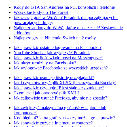
Kody do GTA San Andreas na PC, konsolach i telefonie
Wszystkie kody do The Forest
Jak zacząć grać w WoW-a? Poradnik dla początkujących i
powracających do gry
Najlepsze addony do WoWa, które musisz znać! Zestawienie
addonów
Najlepsze gry na Nintendo Switch na 2 osoby
Jak sprawdzić ostatnie logowanie na Facebooka?
YouTube Shorts – jak wyłączyć? Poradnik
Jak sprawdzić ilość wiadomości na Messengerze?
Jak ukryć urodziny na Facebooku?
Jak wylogować Facebooka ze wszystkich urządzeń?
Jak sprawdzić usuniętą historię przeglądarki?
Jak i czym otworzyć plik XLSX (bez używania Excela)?
Jak sprawdzić czy moje IP jest stałe, czy zmienne?
Czym jest i jak otworzyć plik XML?
Jak całkowicie usunąć Firefoxa, aby nic nie zostało?
Jak zwiększyć maksymalną głośność w laptopie lub
komputerze?
Kod błędu 43 karta graficzna – czy można go naprawić?
Jak sprawdzić zużycie Internetu w routerze?