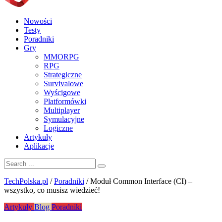
Nowości
Testy
Poradniki
Gry
MMORPG
RPG
Strategiczne
Survivalowe
Wyścigowe
Platformówki
Multiplayer
Symulacyjne
Logiczne
Artykuły
Aplikacje
TechPolska.pl
/
Poradniki
/
Moduł Common Interface (CI) –
wszystko, co musisz wiedzieć!
Artykuły
Blog
Poradniki