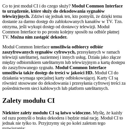
Co to jest moduł CI i do czego służy?
Moduł Common Interface
to urządzenie, które służy do dekodowania sygnałów
telewizyjnych.
Zdziwi się jednak ten, kto pomyśli, że dzięki temu
dostanie za darmo dostęp do zablokowanych kanałów w TV. Tzn.
otrzyma, jeśli wykupi dostęp od dostawcy telewizji. Moduł
Common Interface to po prostu kolejny sposób na odbiór płatnej
TV.
Można nim zastąpić dekoder.
Moduł Common Interface
umożliwia odbiorcy odbiór
zaszyfrowanych sygnałów cyfrowych,
przesyłanych w ramach
telewizji satelitarnej, naziemnej i innych usług. Działa jako złącze
między odbiornikiem satelitarnym lub telewizyjnym a kartą dostępu
do zaszyfrowanego sygnału.
Moduł Common Interface
umożliwia także dostęp do treści w jakości HD.
Moduł CI do
działania wymaga specjalnej karty odblokowującej. Karty CI są
również stosowane do dekodowania i przesyłania cyfrowej treści za
pośrednictwem sieci kablowych lub platform satelitarnych.
Zalety modułu CI
Niektóre zalety modułu CI są łatwo widoczne.
Myślę, że każdy
od razu pomyśli o braku dekodera i będzie miał rację. Moduł CI to
jednak nie tylko to. Przyjrzymy się po kolei zaletom tego
rozwiązania: