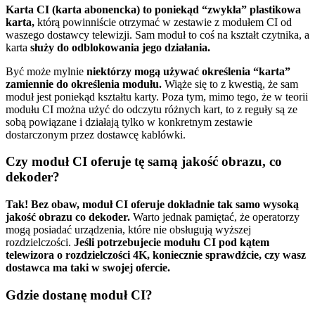
Karta CI (karta abonencka) to poniekąd “zwykła” plastikowa
karta,
którą powinniście otrzymać w zestawie z modułem CI od
waszego dostawcy telewizji. Sam moduł to coś na kształt czytnika, a
karta
służy do odblokowania jego działania.
Być może mylnie
niektórzy mogą używać określenia “karta”
zamiennie do określenia modułu.
Wiąże się to z kwestią, że sam
moduł jest poniekąd kształtu karty. Poza tym, mimo tego, że w teorii
modułu CI można użyć do odczytu różnych kart, to z reguły są ze
sobą powiązane i działają tylko w konkretnym zestawie
dostarczonym przez dostawcę kablówki.
Czy moduł CI oferuje tę samą jakość obrazu, co
dekoder?
Tak! Bez obaw, moduł CI oferuje dokładnie tak samo wysoką
jakość obrazu co dekoder.
Warto jednak pamiętać, że operatorzy
mogą posiadać urządzenia, które nie obsługują wyższej
rozdzielczości.
Jeśli potrzebujecie modułu CI pod kątem
telewizora o rozdzielczości 4K, koniecznie sprawdźcie, czy wasz
dostawca ma taki w swojej ofercie.
Gdzie dostanę moduł CI?