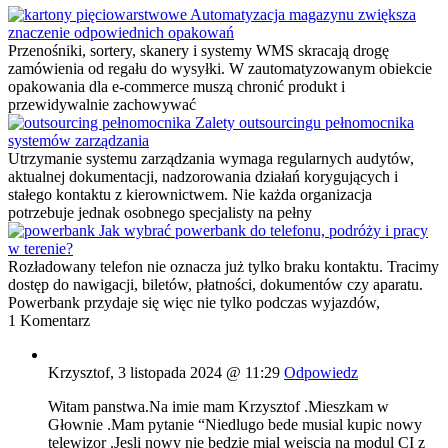
Automatyzacja magazynu zwiększa
znaczenie odpowiednich opakowań
Przenośniki, sortery, skanery i systemy WMS skracają drogę
zamówienia od regału do wysyłki. W zautomatyzowanym obiekcie
opakowania dla e-commerce muszą chronić produkt i
przewidywalnie zachowywać
Zalety outsourcingu pełnomocnika
systemów zarządzania
Utrzymanie systemu zarządzania wymaga regularnych audytów,
aktualnej dokumentacji, nadzorowania działań korygujących i
stałego kontaktu z kierownictwem. Nie każda organizacja
potrzebuje jednak osobnego specjalisty na pełny
Jak wybrać powerbank do telefonu, podróży i pracy
w terenie?
Rozładowany telefon nie oznacza już tylko braku kontaktu. Tracimy
dostęp do nawigacji, biletów, płatności, dokumentów czy aparatu.
Powerbank przydaje się więc nie tylko podczas wyjazdów,
1 Komentarz
Krzysztof,
3 listopada 2024 @ 11:29
Odpowiedz
Witam panstwa.Na imie mam Krzysztof .Mieszkam w
Głownie .Mam pytanie “Niedlugo bede musial kupic nowy
telewizor .Jesli nowy nie bedzie mial wejscia na modul CI z