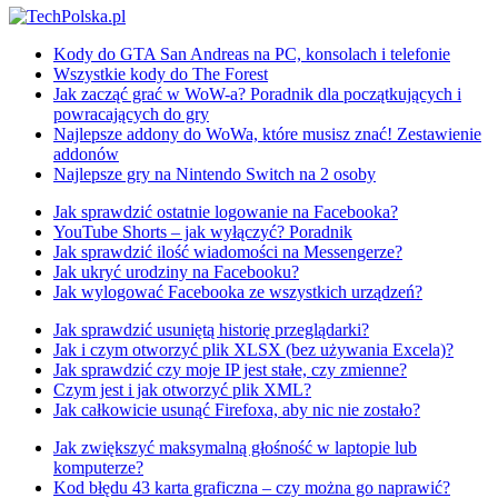
Kody do GTA San Andreas na PC, konsolach i telefonie
Wszystkie kody do The Forest
Jak zacząć grać w WoW-a? Poradnik dla początkujących i
powracających do gry
Najlepsze addony do WoWa, które musisz znać! Zestawienie
addonów
Najlepsze gry na Nintendo Switch na 2 osoby
Jak sprawdzić ostatnie logowanie na Facebooka?
YouTube Shorts – jak wyłączyć? Poradnik
Jak sprawdzić ilość wiadomości na Messengerze?
Jak ukryć urodziny na Facebooku?
Jak wylogować Facebooka ze wszystkich urządzeń?
Jak sprawdzić usuniętą historię przeglądarki?
Jak i czym otworzyć plik XLSX (bez używania Excela)?
Jak sprawdzić czy moje IP jest stałe, czy zmienne?
Czym jest i jak otworzyć plik XML?
Jak całkowicie usunąć Firefoxa, aby nic nie zostało?
Jak zwiększyć maksymalną głośność w laptopie lub
komputerze?
Kod błędu 43 karta graficzna – czy można go naprawić?