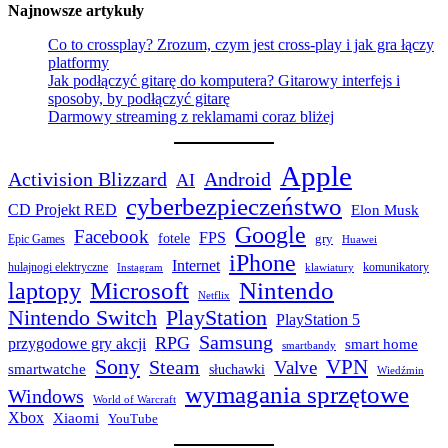
Najnowsze artykuły
Co to crossplay? Zrozum, czym jest cross-play i jak gra łączy
platformy
Jak podłączyć gitarę do komputera? Gitarowy interfejs i
sposoby, by podłączyć gitarę
Darmowy streaming z reklamami coraz bliżej
Apple
Activision Blizzard
Android
AI
cyberbezpieczeństwo
CD Projekt RED
Elon Musk
Google
Facebook
FPS
fotele
gry
Epic Games
Huawei
iPhone
Internet
hulajnogi elektryczne
komunikatory
Instagram
klawiatury
laptopy
Microsoft
Nintendo
Netflix
Nintendo Switch
PlayStation
PlayStation 5
Samsung
RPG
przygodowe gry akcji
smart home
smartbandy
Sony
VPN
Steam
Valve
smartwatche
słuchawki
Wiedźmin
wymagania sprzętowe
Windows
World of Warcraft
Xbox
Xiaomi
YouTube