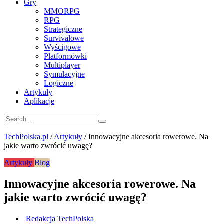
Gry
MMORPG
RPG
Strategiczne
Survivalowe
Wyścigowe
Platformówki
Multiplayer
Symulacyjne
Logiczne
Artykuły
Aplikacje
TechPolska.pl
/
Artykuły
/
Innowacyjne akcesoria rowerowe. Na
jakie warto zwrócić uwagę?
Artykuły
Blog
Innowacyjne akcesoria rowerowe. Na
jakie warto zwrócić uwagę?
Redakcja TechPolska