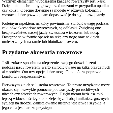
Ważnym elementem wyposażenia każdego rowerzysty jest kask.
Dzięki niemu chronimy głowę przed urazami w przypadku upadku
czy kolizji. Obecnie dostępne są modele w różnych kolorach i
wzorach, które pozwolą nam dopasować je do stylu naszej jazdy.
Kolejnym aspektem, na który powinniśmy zwrócić uwagę podczas
zakupów akcesoriów rowerowych, są odblaski. Zwiększą one
bezpieczeństwo naszej jazdy zwłaszcza wieczorem lub nocą.
Dostępne są w formie opasek na rękę czy nogę oraz naklejek
umieszczanych na ramie lub błotnikach roweru.
Przydatne akcesoria rowerowe
Jeśli szukasz sposobu na ulepszenie swojego doświadczenia
podczas jazdy rowerem, warto zwrócić uwagę na kilka przydatnych
akcesoriów. Oto trzy opcje, które mogą Ci pomóc w poprawie
komfortu i bezpieczeństwa.
Pierwszym z nich są lusterka rowerowe. To proste urządzenie może
okazać się niezwykle pomocne podczas jazdy po ruchliwych
ulicach czy ścieżkach rowerowych. Dzięki niemu będziesz miał
lepszą widoczność tego, co dzieje się za Tobą i unikniesz groźnych
sytuacji na drodze. Zainstalowanie lusterka jest łatwe i szybkie, a
jego cena jest bardzo przystępna.