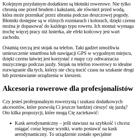
Kolejnym przydatnym dodatkiem są błotniki rowerowe. Nie tylko
chronią one przed brudem i kałużami, ale również przed wodą,
która może przenikać przez ubrania podczas deszczowej pogody.
Błotniki dostępne są w różnych rozmiarach i kolorach, dzięki czemu
można je dopasować do każdego typu roweru. Ich montaż wymaga
trochę więcej pracy niż lusterka, ale efekt końcowy jest wart
zachodu.
Ostatnią rzeczą jest stojak na telefon. Taki gadżet umożliwia
umieszczenie smartfona lub nawigacji GPS w wygodnym miejscu,
dzięki czemu łatwiej jest korzystać z mapy czy odtwarzacza
muzycznego podczas jazdy. Stojak na telefon rowerowy to idealne
rozwiązanie dla tych, którzy nie chcą tracić czasu na szukanie drogi
lub przestawianie urządzenia w kieszeni.
Akcesoria rowerowe dla profesjonalistów
Czy jesteś profesjonalnym rowerzystą i szukasz dodatkowych
akcesoriów, które pozwolą Ci jeszcze bardziej cieszyć się jazdą?
Oto kilka propozycji, które mogą Cię zaciekawić:
Kask aerodynamiczny – jeśli stawiasz na szybkość i chcesz
osiągać coraz lepsze wyniki, warto postawić na kask
aerodynamiczny. To urządzenie zostało specjalnie