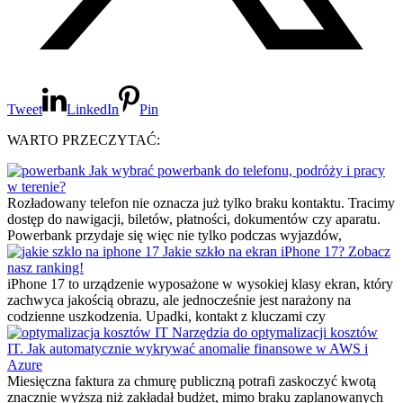
Tweet
LinkedIn
Pin
WARTO PRZECZYTAĆ:
Jak wybrać powerbank do telefonu, podróży i pracy
w terenie?
Rozładowany telefon nie oznacza już tylko braku kontaktu. Tracimy
dostęp do nawigacji, biletów, płatności, dokumentów czy aparatu.
Powerbank przydaje się więc nie tylko podczas wyjazdów,
Jakie szkło na ekran iPhone 17? Zobacz
nasz ranking!
iPhone 17 to urządzenie wyposażone w wysokiej klasy ekran, który
zachwyca jakością obrazu, ale jednocześnie jest narażony na
codzienne uszkodzenia. Upadki, kontakt z kluczami czy
Narzędzia do optymalizacji kosztów
IT. Jak automatycznie wykrywać anomalie finansowe w AWS i
Azure
Miesięczna faktura za chmurę publiczną potrafi zaskoczyć kwotą
znacznie wyższą niż zakładał budżet, mimo braku zaplanowanych