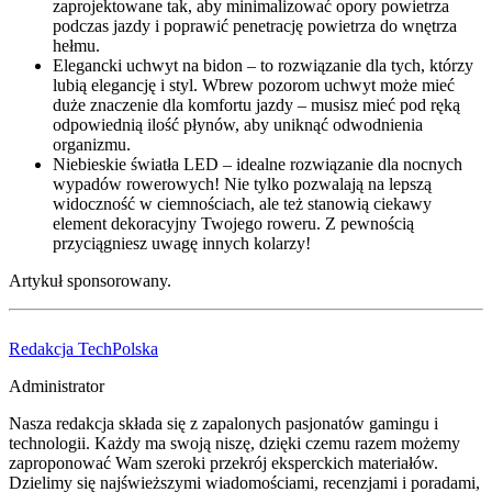
zaprojektowane tak, aby minimalizować opory powietrza
podczas jazdy i poprawić penetrację powietrza do wnętrza
hełmu.
Elegancki uchwyt na bidon – to rozwiązanie dla tych, którzy
lubią elegancję i styl. Wbrew pozorom uchwyt może mieć
duże znaczenie dla komfortu jazdy – musisz mieć pod ręką
odpowiednią ilość płynów, aby uniknąć odwodnienia
organizmu.
Niebieskie światła LED – idealne rozwiązanie dla nocnych
wypadów rowerowych! Nie tylko pozwalają na lepszą
widoczność w ciemnościach, ale też stanowią ciekawy
element dekoracyjny Twojego roweru. Z pewnością
przyciągniesz uwagę innych kolarzy!
Artykuł sponsorowany.
Redakcja TechPolska
Administrator
Nasza redakcja składa się z zapalonych pasjonatów gamingu i
technologii. Każdy ma swoją niszę, dzięki czemu razem możemy
zaproponować Wam szeroki przekrój eksperckich materiałów.
Dzielimy się najświeższymi wiadomościami, recenzjami i poradami,