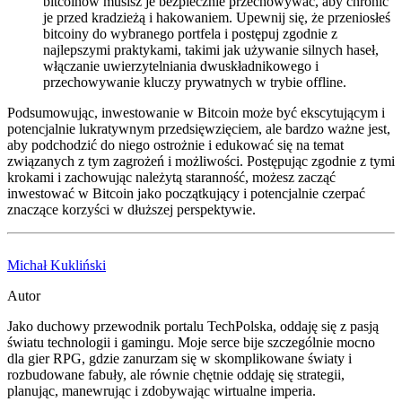
bitcoinów musisz je bezpiecznie przechowywać, aby chronić
je przed kradzieżą i hakowaniem. Upewnij się, że przeniosłeś
bitcoiny do wybranego portfela i postępuj zgodnie z
najlepszymi praktykami, takimi jak używanie silnych haseł,
włączanie uwierzytelniania dwuskładnikowego i
przechowywanie kluczy prywatnych w trybie offline.
Podsumowując, inwestowanie w Bitcoin może być ekscytującym i
potencjalnie lukratywnym przedsięwzięciem, ale bardzo ważne jest,
aby podchodzić do niego ostrożnie i edukować się na temat
związanych z tym zagrożeń i możliwości. Postępując zgodnie z tymi
krokami i zachowując należytą staranność, możesz zacząć
inwestować w Bitcoin jako początkujący i potencjalnie czerpać
znaczące korzyści w dłuższej perspektywie.
Michał Kukliński
Autor
Jako duchowy przewodnik portalu TechPolska, oddaję się z pasją
światu technologii i gamingu. Moje serce bije szczególnie mocno
dla gier RPG, gdzie zanurzam się w skomplikowane światy i
rozbudowane fabuły, ale równie chętnie oddaję się strategii,
planując, manewrując i zdobywając wirtualne imperia.