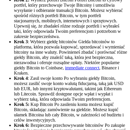
portfel, który przechowuje Twoje Bitcoiny i umożliwia
wysyłanie i odbieranie transakcji Bitcoin. Możesz wybierać
spośród różnych portfeli Bitcoin, w tym portfeli
stacjonarnych, mobilnych, internetowych i sprzętowych.
Upewnij się, że zbadałeś różne rodzaje portfeli i wybrałeś
taki, który odpowiada Twoim preferencjom i potrzebom w
zakresie bezpieczeństwa.
Krok 3
: Wybierz giełdę bitcoinów Giełda bitcoinów to
platforma, która pozwala kupować, sprzedawać i wymieniać
bitcoiny na inne waluty. Powinieneś zbadać i porównać różne
giełdy Bitcoin, aby znaleźć taką, która jest bezpieczna,
niezawodna i oferuje rozsądne opłaty. Niektóre popularne
giełdy Bitcoin to Coinbase,
immediate connect
, Binance i
Kraken.
Krok 4
: Zasil swoje konto Po wybraniu giełdy Bitcoin,
możesz zasilić swoje konto walutą fiducjarną, taką jak USD
lub EUR, lub innymi kryptowalutami, takimi jak Ethereum
lub Litecoin. Sprawdź dostępne opcje wpłat i wypłat i
wybierz taką, która odpowiada Twoim preferencjom.
Krok 5:
Kup Bitcoin Po zasileniu konta możesz kupić
Bitcoin, składając zamówienie na giełdzie. Możesz kupić
ułamek Bitcoina lub cały Bitcoin, w zależności od budżetu i
celów inwestycyjnych.
Krok 6:
Bezpieczne przechowywanie bitcoinów Po zakupie