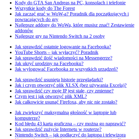
Kody do GTA San Andreas na PC, konsolach i telefonie
Wszystkie kody do The Forest
Jak zacząć grać w WoW-a? Poradnik dla początkujących i
powracających do gry
Najlepsze addony do WoWa, które musisz znać! Zestawienie
addonów
Najlepsze gry na Nintendo Switch na 2 osoby
Jak sprawdzić ostatnie logowanie na Facebooka?
YouTube Shorts – jak wyłączyć? Poradnik
Jak sprawdzić ilość wiadomości na Messengerze?
Jak ukryć urodziny na Facebooku?
Jak wylogować Facebooka ze wszystkich urządzeń?
Jak sprawdzić usuniętą historię przeglądarki?
Jak i czym otworzyć plik XLSX (bez używania Excela)?
Jak sprawdzić czy moje IP jest stałe, czy zmienne?
Czym jest i jak otworzyć plik XML?
Jak całkowicie usunąć Firefoxa, aby nic nie zostało?
Jak zwiększyć maksymalną głośność w laptopie lub
komputerze?
Kod błędu 43 karta graficzna – czy można go naprawić?
Jak sprawdzić zużycie Internetu w routerze?
Nintendo Switch – jak podłączyć do laptopa i telewizora