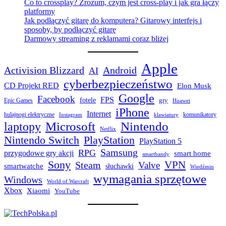
Co to crossplay? Zrozum, czym jest cross-play i jak gra łączy
platformy
Jak podłączyć gitarę do komputera? Gitarowy interfejs i
sposoby, by podłączyć gitarę
Darmowy streaming z reklamami coraz bliżej
Apple
Activision Blizzard
Android
AI
cyberbezpieczeństwo
CD Projekt RED
Elon Musk
Google
Facebook
FPS
fotele
gry
Epic Games
Huawei
iPhone
Internet
hulajnogi elektryczne
komunikatory
Instagram
klawiatury
laptopy
Microsoft
Nintendo
Netflix
Nintendo Switch
PlayStation
PlayStation 5
Samsung
RPG
przygodowe gry akcji
smart home
smartbandy
Sony
VPN
Steam
Valve
smartwatche
słuchawki
Wiedźmin
wymagania sprzętowe
Windows
World of Warcraft
Xbox
Xiaomi
YouTube