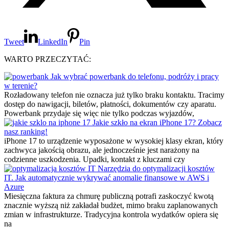
Tweet
LinkedIn
Pin
WARTO PRZECZYTAĆ:
Jak wybrać powerbank do telefonu, podróży i pracy
w terenie?
Rozładowany telefon nie oznacza już tylko braku kontaktu. Tracimy
dostęp do nawigacji, biletów, płatności, dokumentów czy aparatu.
Powerbank przydaje się więc nie tylko podczas wyjazdów,
Jakie szkło na ekran iPhone 17? Zobacz
nasz ranking!
iPhone 17 to urządzenie wyposażone w wysokiej klasy ekran, który
zachwyca jakością obrazu, ale jednocześnie jest narażony na
codzienne uszkodzenia. Upadki, kontakt z kluczami czy
Narzędzia do optymalizacji kosztów
IT. Jak automatycznie wykrywać anomalie finansowe w AWS i
Azure
Miesięczna faktura za chmurę publiczną potrafi zaskoczyć kwotą
znacznie wyższą niż zakładał budżet, mimo braku zaplanowanych
zmian w infrastrukturze. Tradycyjna kontrola wydatków opiera się
na