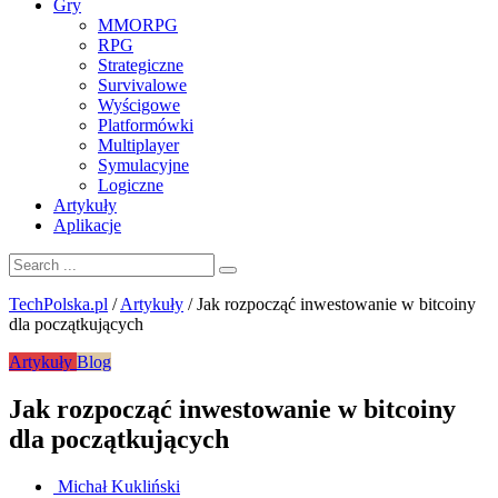
Gry
MMORPG
RPG
Strategiczne
Survivalowe
Wyścigowe
Platformówki
Multiplayer
Symulacyjne
Logiczne
Artykuły
Aplikacje
TechPolska.pl
/
Artykuły
/
Jak rozpocząć inwestowanie w bitcoiny
dla początkujących
Artykuły
Blog
Jak rozpocząć inwestowanie w bitcoiny
dla początkujących
Michał Kukliński