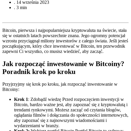
.
14 września 2023
.
3 min
Bitcoin, pierwsza i najpopularniejsza kryptowaluta na świecie, stała
się w ostatnich latach powszechnie znana. Jego ogromny potencjał
wzrostu przyciągnął miliony inwestorów z całego świata. Jeśli jesteś
początkującym, który chce inwestować w Bitcoin, ten przewodnik
zapewni Ci wszystko, co musisz wiedzieć, aby zacząć.
Jak rozpocząć inwestowanie w Bitcoiny?
Poradnik krok po kroku
Przyjrzyjmy się krok po kroku, jak rozpocząć inwestowanie w
Bitcoiny:
Krok 1
: Zdobądź wiedzę Przed rozpoczęciem inwestycji w
Bitcoin, bardzo ważne jest, aby zapoznać się z kryptowalutą i
trendami rynkowymi. Możesz zacząć od czytania blogów,
oglądania filmów i dołączania do społeczności internetowych,
aby zapoznać się z najnowszymi wiadomościami i
wydarzeniami w branży.
Krok 2:
Wybierz portfel Bitcoin Portfel Bitcoin to cyfrowy