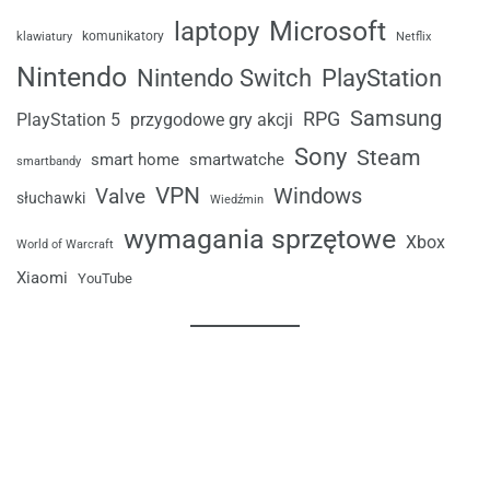
laptopy
Microsoft
komunikatory
klawiatury
Netflix
Nintendo
Nintendo Switch
PlayStation
Samsung
RPG
przygodowe gry akcji
PlayStation 5
Sony
Steam
smart home
smartwatche
smartbandy
VPN
Windows
Valve
słuchawki
Wiedźmin
wymagania sprzętowe
Xbox
World of Warcraft
Xiaomi
YouTube