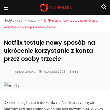
/
/
TechPolska.pl
Artykuły
Netflix testuje nowy sposób na ukrócenie
korzystanie z konta przez osoby trzecie
Netflix testuje nowy sposób na
ukrócenie korzystanie z konta
przez osoby trzecie
.
.
Konrad Lippert
15 listopada 2023
3 min
Dzielenie się hasłem do konta na Netflxie czy innych
platformach streamingowych nie jest niczym niezwykłym.