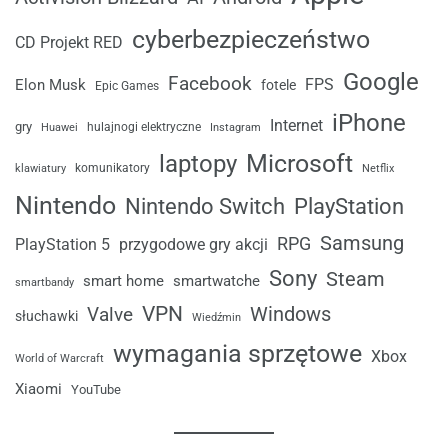
cyberbezpieczeństwo
CD Projekt RED
Google
Facebook
FPS
Elon Musk
fotele
Epic Games
iPhone
Internet
gry
Huawei
hulajnogi elektryczne
Instagram
laptopy
Microsoft
komunikatory
klawiatury
Netflix
Nintendo
Nintendo Switch
PlayStation
Samsung
RPG
przygodowe gry akcji
PlayStation 5
Sony
Steam
smart home
smartwatche
smartbandy
VPN
Windows
Valve
słuchawki
Wiedźmin
wymagania sprzętowe
Xbox
World of Warcraft
Xiaomi
YouTube