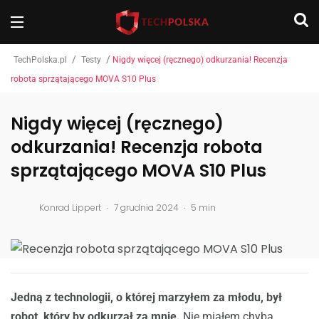
/
/
TechPolska.pl
Testy
Nigdy więcej (ręcznego) odkurzania! Recenzja
robota sprzątającego MOVA S10 Plus
Nigdy więcej (ręcznego)
odkurzania! Recenzja robota
sprzątającego MOVA S10 Plus
.
.
Konrad Lippert
7 grudnia 2024
5 min
Jedną z technologii, o której marzyłem za młodu, był
robot, który by odkurzał za mnie.
Nie miałem chyba