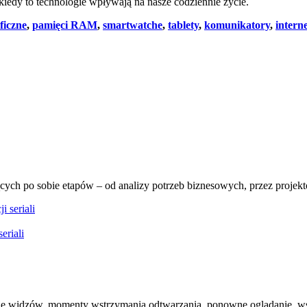
 kiedy to technologie wpływają na nasze codziennie życie.
ficzne
,
pamięci RAM
,
smartwatche
,
tablety
,
komunikatory
,
intern
ących po sobie etapów – od analizy potrzeb biznesowych, przez projek
eriali
je widzów, momenty wstrzymania odtwarzania, ponowne oglądanie, ws