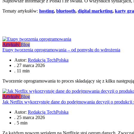
Najnowsze informacje z Polski i ze świata. O wszystkich sytuacjach,
Tematy artykułów:
hosting
,
bluetooth
,
digital marketing
,
karty gra
Artykuły
Blog
Etapy tworzenia oprogramowania – od pomysłu do wdrożenia
Autor:
Redakcja TechPolska
.
27 marca 2026
.
11 min
Tworzenie oprogramowania to proces składający się z kilku następuj
Artykuły
Blog
Jak Netflix wykorzystuje dane do podejmowania decyzji o produkcji s
Autor:
Redakcja TechPolska
.
25 marca 2026
.
5 min
Za każdym nowym serialem na Netflixie stoi ogrom danych. Zwycza