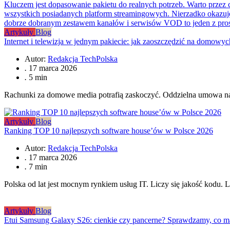
Artykuły
Blog
Internet i telewizja w jednym pakiecie: jak zaoszczędzić na domowy
Autor:
Redakcja TechPolska
.
17 marca 2026
.
5 min
Rachunki za domowe media potrafią zaskoczyć. Oddzielna umowa na i
Artykuły
Blog
Ranking TOP 10 najlepszych software house’ów w Polsce 2026
Autor:
Redakcja TechPolska
.
17 marca 2026
.
7 min
Polska od lat jest mocnym rynkiem usług IT. Liczy się jakość kodu. L
Artykuły
Blog
Etui Samsung Galaxy S26: cienkie czy pancerne? Sprawdzamy, co ma