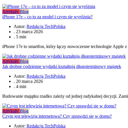
Artykuły
Blog
iPhone 17e – co to za model i czym się wyróżnia?
Autor:
Redakcja TechPolska
.
23 marca 2026
.
5 min
iPhone 17e to smartfon, który łączy nowoczesne technologie Apple 
Artykuły
Blog
Jak drobne codzienne wydatki kształtują długoterminowy majątek
Autor:
Redakcja TechPolska
.
20 marca 2026
.
4 min
Budowanie majątku rzadko zależy od jednej radykalnej decyzji. Zam
Artykuły
Blog
Czym jest telewizja internetowa? Czy sprawdzi się w domu?
Autor:
Redakcja TechPolska