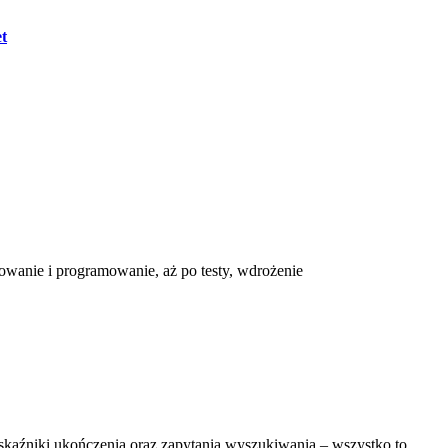
et
towanie i programowanie, aż po testy, wdrożenie
kaźniki ukończenia oraz zapytania wyszukiwania – wszystko to