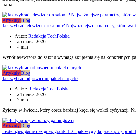
trafia
Artykuły
Blog
Jak wybrać telewizor do salonu? Najważniejsze parametry, które war
Autor:
Redakcja TechPolska
.
25 marca 2026
.
4 min
Wybór telewizora do salonu wymaga skupienia się na konkretnych p
Artykuły
Blog
Jak wybrać odpowiedni pakiet danych?
Autor:
Redakcja TechPolska
.
24 marca 2026
.
3 min
Żyjemy w świecie, który coraz bardziej kręci się wokół cyfryzacji. Ni
Artykuły
Blog
Tester gier, game designer, grafik 3D – jak wygląda praca przy produk