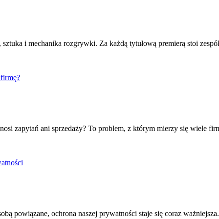
a, sztuka i mechanika rozgrywki. Za każdą tytułową premierą stoi zesp
 firmę?
osi zapytań ani sprzedaży? To problem, z którym mierzy się wiele firm.
watności
 sobą powiązane, ochrona naszej prywatności staje się coraz ważniejs