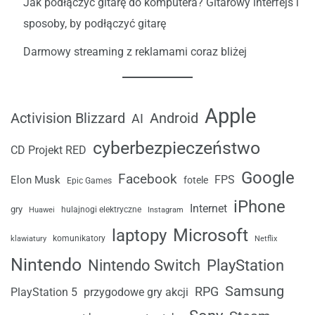
Jak podłączyć gitarę do komputera? Gitarowy interfejs i
sposoby, by podłączyć gitarę
Darmowy streaming z reklamami coraz bliżej
Apple
Android
Activision Blizzard
AI
cyberbezpieczeństwo
CD Projekt RED
Google
Facebook
FPS
Elon Musk
fotele
Epic Games
iPhone
Internet
gry
Huawei
hulajnogi elektryczne
Instagram
laptopy
Microsoft
komunikatory
klawiatury
Netflix
Nintendo
Nintendo Switch
PlayStation
Samsung
RPG
przygodowe gry akcji
PlayStation 5