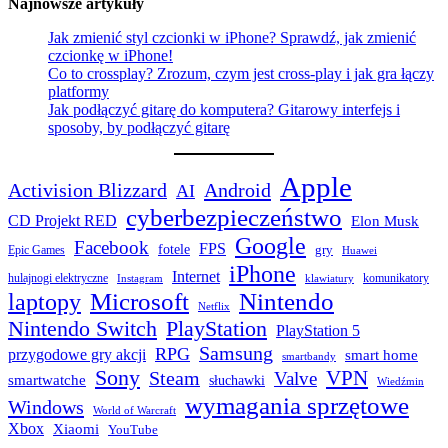
Najnowsze artykuły
Jak zmienić styl czcionki w iPhone? Sprawdź, jak zmienić
czcionkę w iPhone!
Co to crossplay? Zrozum, czym jest cross-play i jak gra łączy
platformy
Jak podłączyć gitarę do komputera? Gitarowy interfejs i
sposoby, by podłączyć gitarę
Apple
Activision Blizzard
Android
AI
cyberbezpieczeństwo
CD Projekt RED
Elon Musk
Google
Facebook
FPS
fotele
gry
Epic Games
Huawei
iPhone
Internet
hulajnogi elektryczne
komunikatory
Instagram
klawiatury
laptopy
Microsoft
Nintendo
Netflix
Nintendo Switch
PlayStation
PlayStation 5
Samsung
RPG
przygodowe gry akcji
smart home
smartbandy
Sony
VPN
Steam
Valve
smartwatche
słuchawki
Wiedźmin
wymagania sprzętowe
Windows
World of Warcraft
Xbox
Xiaomi
YouTube