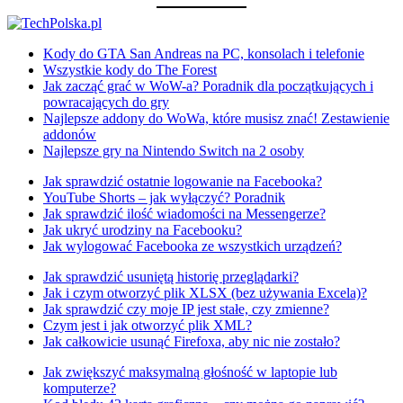
Kody do GTA San Andreas na PC, konsolach i telefonie
Wszystkie kody do The Forest
Jak zacząć grać w WoW-a? Poradnik dla początkujących i
powracających do gry
Najlepsze addony do WoWa, które musisz znać! Zestawienie
addonów
Najlepsze gry na Nintendo Switch na 2 osoby
Jak sprawdzić ostatnie logowanie na Facebooka?
YouTube Shorts – jak wyłączyć? Poradnik
Jak sprawdzić ilość wiadomości na Messengerze?
Jak ukryć urodziny na Facebooku?
Jak wylogować Facebooka ze wszystkich urządzeń?
Jak sprawdzić usuniętą historię przeglądarki?
Jak i czym otworzyć plik XLSX (bez używania Excela)?
Jak sprawdzić czy moje IP jest stałe, czy zmienne?
Czym jest i jak otworzyć plik XML?
Jak całkowicie usunąć Firefoxa, aby nic nie zostało?
Jak zwiększyć maksymalną głośność w laptopie lub
komputerze?