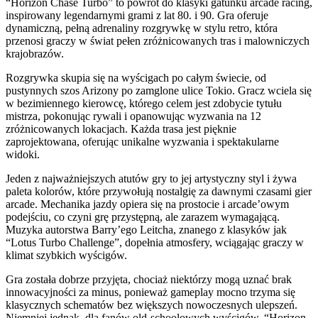
“Horizon Chase Turbo” to powrót do klasyki gatunku arcade racing,
inspirowany legendarnymi grami z lat 80. i 90. Gra oferuje
dynamiczną, pełną adrenaliny rozgrywkę w stylu retro, która
przenosi graczy w świat pełen zróżnicowanych tras i malowniczych
krajobrazów.
Rozgrywka skupia się na wyścigach po całym świecie, od
pustynnych szos Arizony po zamglone ulice Tokio. Gracz wciela się
w bezimiennego kierowcę, którego celem jest zdobycie tytułu
mistrza, pokonując rywali i opanowując wyzwania na 12
zróżnicowanych lokacjach. Każda trasa jest pięknie
zaprojektowana, oferując unikalne wyzwania i spektakularne
widoki.
Jeden z najważniejszych atutów gry to jej artystyczny styl i żywa
paleta kolorów, które przywołują nostalgię za dawnymi czasami gier
arcade. Mechanika jazdy opiera się na prostocie i arcade’owym
podejściu, co czyni grę przystępną, ale zarazem wymagającą.
Muzyka autorstwa Barry’ego Leitcha, znanego z klasyków jak
“Lotus Turbo Challenge”, dopełnia atmosfery, wciągając graczy w
klimat szybkich wyścigów.
Gra została dobrze przyjęta, chociaż niektórzy mogą uznać brak
innowacyjności za minus, ponieważ gameplay mocno trzyma się
klasycznych schematów bez większych nowoczesnych ulepszeń.
Niemniej jednak, dla fanów old-schoolowych wyścigów, “Horizon