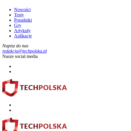
Nowości
Testy
Poradniki
Gry
Artykuły
Aplikacje
Napisz do nas
redakcja@techpolska.pl
Nasze social media