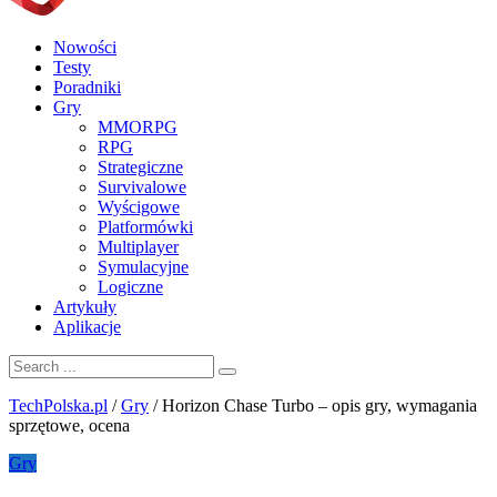
Nowości
Testy
Poradniki
Gry
MMORPG
RPG
Strategiczne
Survivalowe
Wyścigowe
Platformówki
Multiplayer
Symulacyjne
Logiczne
Artykuły
Aplikacje
TechPolska.pl
/
Gry
/
Horizon Chase Turbo – opis gry, wymagania
sprzętowe, ocena
Gry