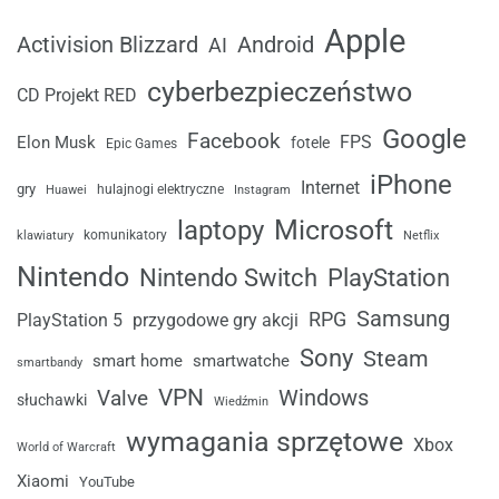
Apple
Android
Activision Blizzard
AI
cyberbezpieczeństwo
CD Projekt RED
Google
Facebook
FPS
Elon Musk
fotele
Epic Games
iPhone
Internet
gry
Huawei
hulajnogi elektryczne
Instagram
laptopy
Microsoft
komunikatory
klawiatury
Netflix
Nintendo
Nintendo Switch
PlayStation
Samsung
RPG
przygodowe gry akcji
PlayStation 5
Sony
Steam
smart home
smartwatche
smartbandy
VPN
Windows
Valve
słuchawki
Wiedźmin
wymagania sprzętowe
Xbox
World of Warcraft
Xiaomi
YouTube