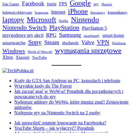
Google
Facebook
FPS
fotele
gry
Epic Games
Huawei
iPhone
Internet
hulajnogi elektryczne
komunikatory
Instagram
klawiatury
laptopy
Microsoft
Nintendo
Netflix
Nintendo Switch
PlayStation
PlayStation 5
Samsung
RPG
przygodowe gry akcji
smart home
smartbandy
Sony
VPN
Steam
Valve
smartwatche
słuchawki
Wiedźmin
wymagania sprzętowe
Windows
World of Warcraft
Xbox
Xiaomi
YouTube
Kody do GTA San Andreas na PC, konsolach i telefonie
Wszystkie kody do The Forest
Jak zacząć grać w WoW-a? Poradnik dla początkujących i
powracających do gry
Najlepsze addony do WoWa, które musisz znać! Zestawienie
addonów
Najlepsze gry na Nintendo Switch na 2 osoby
Jak sprawdzić ostatnie logowanie na Facebooka?
YouTube Shorts – jak wyłączyć? Poradnik