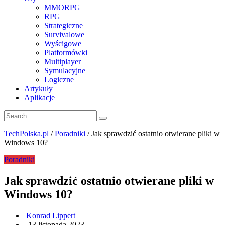
MMORPG
RPG
Strategiczne
Survivalowe
Wyścigowe
Platformówki
Multiplayer
Symulacyjne
Logiczne
Artykuły
Aplikacje
TechPolska.pl
/
Poradniki
/
Jak sprawdzić ostatnio otwierane pliki w
Windows 10?
Poradniki
Jak sprawdzić ostatnio otwierane pliki w
Windows 10?
Konrad Lippert
.
13 listopada 2023