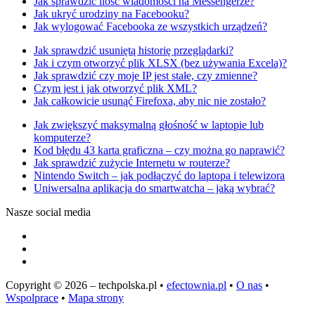
Jak sprawdzić ilość wiadomości na Messengerze?
Jak ukryć urodziny na Facebooku?
Jak wylogować Facebooka ze wszystkich urządzeń?
Jak sprawdzić usuniętą historię przeglądarki?
Jak i czym otworzyć plik XLSX (bez używania Excela)?
Jak sprawdzić czy moje IP jest stałe, czy zmienne?
Czym jest i jak otworzyć plik XML?
Jak całkowicie usunąć Firefoxa, aby nic nie zostało?
Jak zwiększyć maksymalną głośność w laptopie lub
komputerze?
Kod błędu 43 karta graficzna – czy można go naprawić?
Jak sprawdzić zużycie Internetu w routerze?
Nintendo Switch – jak podłączyć do laptopa i telewizora
Uniwersalna aplikacja do smartwatcha – jaką wybrać?
Nasze social media
Copyright © 2026 – techpolska.pl •
efectownia.pl
•
O nas
•
Wspolprace
•
Mapa strony