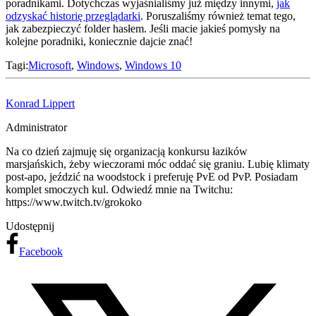
poradnikami. Dotychczas wyjaśnialiśmy już między innymi,
jak
odzyskać historię przeglądarki
. Poruszaliśmy również temat tego,
jak zabezpieczyć folder hasłem. Jeśli macie jakieś pomysły na
kolejne poradniki, koniecznie dajcie znać!
Tagi:
Microsoft
,
Windows
,
Windows 10
Konrad Lippert
Administrator
Na co dzień zajmuję się organizacją konkursu łazików
marsjańskich, żeby wieczorami móc oddać się graniu. Lubię klimaty
post-apo, jeździć na woodstock i preferuję PvE od PvP. Posiadam
komplet smoczych kul. Odwiedź mnie na Twitchu:
https://www.twitch.tv/grokoko
Udostępnij
Facebook