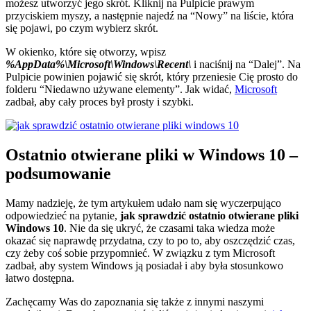
możesz utworzyć jego skrót. Kliknij na Pulpicie prawym
przyciskiem myszy, a następnie najedź na “Nowy” na liście, która
się pojawi, po czym wybierz skrót.
W okienko, które się otworzy, wpisz
%AppData%\Microsoft\Windows\Recent\
i naciśnij na “Dalej”. Na
Pulpicie powinien pojawić się skrót, który przeniesie Cię prosto do
folderu “Niedawno używane elementy”. Jak widać,
Microsoft
zadbał, aby cały proces był prosty i szybki.
Ostatnio otwierane pliki w Windows 10 –
podsumowanie
Mamy nadzieję, że tym artykułem udało nam się wyczerpująco
odpowiedzieć na pytanie,
jak sprawdzić ostatnio otwierane pliki
Windows 10
. Nie da się ukryć, że czasami taka wiedza może
okazać się naprawdę przydatna, czy to po to, aby oszczędzić czas,
czy żeby coś sobie przypomnieć. W związku z tym Microsoft
zadbał, aby system Windows ją posiadał i aby była stosunkowo
łatwo dostępna.
Zachęcamy Was do zapoznania się także z innymi naszymi