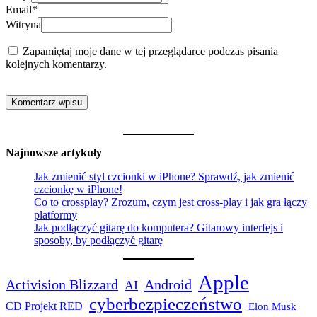
Email
*
Witryna
Zapamiętaj moje dane w tej przeglądarce podczas pisania
kolejnych komentarzy.
Najnowsze artykuły
Jak zmienić styl czcionki w iPhone? Sprawdź, jak zmienić
czcionkę w iPhone!
Co to crossplay? Zrozum, czym jest cross-play i jak gra łączy
platformy
Jak podłączyć gitarę do komputera? Gitarowy interfejs i
sposoby, by podłączyć gitarę
Apple
Activision Blizzard
Android
AI
cyberbezpieczeństwo
CD Projekt RED
Elon Musk