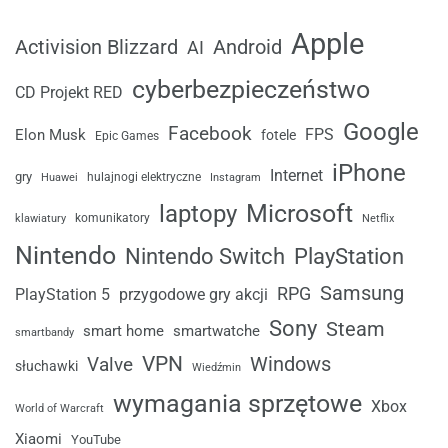
Apple
Android
Activision Blizzard
AI
cyberbezpieczeństwo
CD Projekt RED
Google
Facebook
FPS
Elon Musk
fotele
Epic Games
iPhone
Internet
gry
Huawei
hulajnogi elektryczne
Instagram
laptopy
Microsoft
komunikatory
klawiatury
Netflix
Nintendo
Nintendo Switch
PlayStation
Samsung
RPG
przygodowe gry akcji
PlayStation 5
Sony
Steam
smart home
smartwatche
smartbandy
VPN
Windows
Valve
słuchawki
Wiedźmin
wymagania sprzętowe
Xbox
World of Warcraft
Xiaomi
YouTube