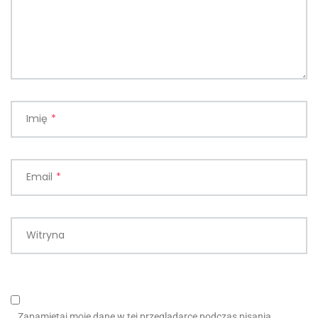
Imię
*
Email
*
Witryna
Zapamiętaj moje dane w tej przeglądarce podczas pisania