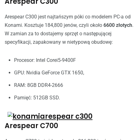
Arespear C300
Arespear C300 jest najtańszym póki co modelem PC-a od
Konami. Kosztuje
184,800 jen
ów, czyli około
6600 złotych
.
W zamian za to dostajemy sprzęt o następującej
specyfikacji, zapakowany w nietypową obudowę:
Procesor: Intel Corei5-9400F
GPU: Nvidia GeForce GTX 1650,
RAM: 8GB DDR4-2666
Pamięć: 512GB SSD.
Arespear C700