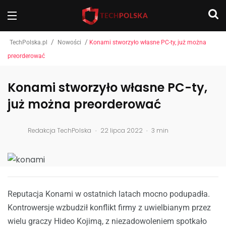
/
/
TechPolska.pl
Nowości
Konami stworzyło własne PC-ty, już można
preorderować
Konami stworzyło własne PC-ty,
już można preorderować
.
.
Redakcja TechPolska
22 lipca 2022
3 min
Reputacja Konami w ostatnich latach mocno podupadła.
Kontrowersje wzbudził konflikt firmy z uwielbianym przez
wielu graczy Hideo Kojimą, z niezadowoleniem spotkało