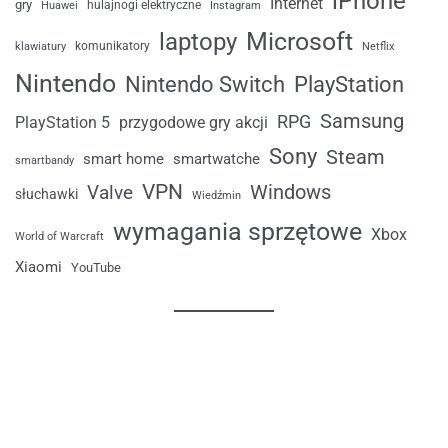
iPhone
Internet
gry
Huawei
hulajnogi elektryczne
Instagram
laptopy
Microsoft
komunikatory
klawiatury
Netflix
Nintendo
Nintendo Switch
PlayStation
Samsung
RPG
przygodowe gry akcji
PlayStation 5
Sony
Steam
smart home
smartwatche
smartbandy
VPN
Windows
Valve
słuchawki
Wiedźmin
wymagania sprzętowe
Xbox
World of Warcraft
Xiaomi
YouTube