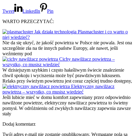
Tweet
LinkedIn
Pin
WARTO PRZECZYTAĆ:
Jak działa technologia Plasmacluster i co warto o
niej wiedzieć?
Nie da się ukryć, że jakość powietrza w Polsce nie powala. Jest ona
szczególnie zła na tle innych państw Europy, ale nawet, jeśli
weźmiemy pod
Cichy nawilżacz powietrza –
wszystko, co musisz wiedzieć
W dzisiejszym szybkim i często hałaśliwym świecie znalezienie
chwil spokoju i wyciszenia może być prawdziwym luksusem.
Relaks przy świeżym powietrzu jest coraz częściej trudno dostępny,
Elektryczny nawilżacz
powietrza – wszystko, co musisz wiedzieć
Jeśli lubicie mieć w domu komfort zapewniany przez odpowiednio
nawilżone powietrze, elektryczny nawilżacz powietrza to świetny
pomysł. W odróżnieniu od zwykłych nawilżaczy zapewnia zawsze
stały
Dodaj komentarz
Twój adres e-mail nie zostanie opublikowany.
Wymagane pola są