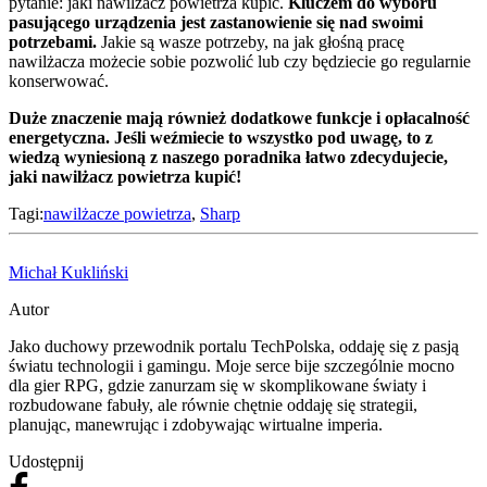
pytanie: jaki nawilżacz powietrza kupić.
Kluczem do wyboru
pasującego urządzenia jest zastanowienie się nad swoimi
potrzebami.
Jakie są wasze potrzeby, na jak głośną pracę
nawilżacza możecie sobie pozwolić lub czy będziecie go regularnie
konserwować.
Duże znaczenie mają również dodatkowe funkcje i opłacalność
energetyczna.
Jeśli weźmiecie to wszystko pod uwagę, to z
wiedzą wyniesioną z naszego poradnika łatwo zdecydujecie,
jaki nawilżacz powietrza kupić!
Tagi:
nawilżacze powietrza
,
Sharp
Michał Kukliński
Autor
Jako duchowy przewodnik portalu TechPolska, oddaję się z pasją
światu technologii i gamingu. Moje serce bije szczególnie mocno
dla gier RPG, gdzie zanurzam się w skomplikowane światy i
rozbudowane fabuły, ale równie chętnie oddaję się strategii,
planując, manewrując i zdobywając wirtualne imperia.
Udostępnij