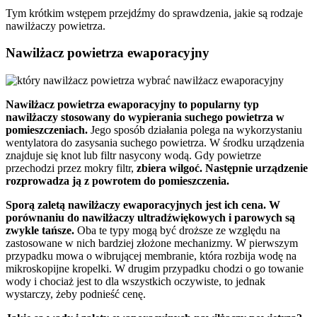
Tym krótkim wstępem przejdźmy do sprawdzenia, jakie są rodzaje
nawilżaczy powietrza.
Nawilżacz powietrza ewaporacyjny
Nawilżacz powietrza ewaporacyjny to popularny typ
nawilżaczy stosowany do wypierania suchego powietrza w
pomieszczeniach.
Jego sposób działania polega na wykorzystaniu
wentylatora do zasysania suchego powietrza. W środku urządzenia
znajduje się knot lub filtr nasycony wodą. Gdy powietrze
przechodzi przez mokry filtr,
zbiera wilgoć. Następnie urządzenie
rozprowadza ją z powrotem do pomieszczenia.
Sporą zaletą nawilżaczy ewaporacyjnych jest ich cena. W
porównaniu do nawilżaczy ultradźwiękowych i parowych są
zwykle tańsze.
Oba te typy mogą być droższe ze względu na
zastosowane w nich bardziej złożone mechanizmy. W pierwszym
przypadku mowa o wibrującej membranie, która rozbija wodę na
mikroskopijne kropelki. W drugim przypadku chodzi o go towanie
wody i chociaż jest to dla wszystkich oczywiste, to jednak
wystarczy, żeby podnieść cenę.