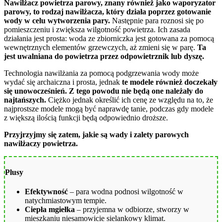
Nawilżacz powietrza parowy, znany również jako waporyzator
parowy, to rodzaj nawilżacza, który działa poprzez gotowanie
wody w celu wytworzenia pary.
Następnie para roznosi się po
pomieszczeniu i zwiększa wilgotność powietrza. Ich zasada
działania jest prosta: woda ze zbiorniczka jest gotowana za pomocą
wewnętrznych elementów grzewczych, aż zmieni się w parę.
Ta
jest uwalniana do powietrza przez odpowietrznik lub dyszę.
Technologia nawilżania za pomocą podgrzewania wody może
wydać się archaiczna i prosta, jednak
te modele również doczekały
się unowocześnień. Z tego powodu nie będą one należały do
najtańszych.
Ciężko jednak określić ich cenę ze względu na to, że
najprostsze modele mogą być naprawdę tanie, podczas gdy modele
z większą ilością funkcji będą odpowiednio droższe.
Przyjrzyjmy się zatem, jakie są wady i zalety parowych
nawilżaczy powietrza.
Plusy
Efektywność
– para wodna podnosi wilgotność w
natychmiastowym tempie.
Ciepła mgiełka
– przyjemna w odbiorze, stworzy w
mieszkaniu niesamowicie sielankowy klimat.