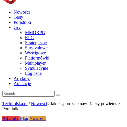
Nowości
Testy
Poradniki
Gry
MMORPG
RPG
Strategiczne
Survivalowe
Wyścigowe
Platformówki
Multiplayer
Symulacyjne
Logiczne
Artykuły
Aplikacje
TechPolska.pl
/
Nowości
/
Jakie są rodzaje nawilżaczy powietrza?
Poradnik
Artykuły
Blog
Nowości