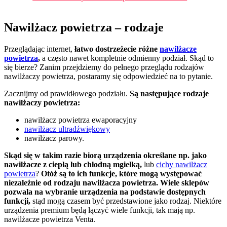
Nawilżacz powietrza – rodzaje
Przeglądając internet,
łatwo dostrzeżecie różne
nawilżacze
powietrza
,
a często nawet kompletnie odmienny podział. Skąd to
się bierze? Zanim przejdziemy do pełnego przeglądu rodzajów
nawilżaczy powietrza, postaramy się odpowiedzieć na to pytanie.
Zacznijmy od prawidłowego podziału.
Są następujące rodzaje
nawilżaczy powietrza:
nawilżacz powietrza ewaporacyjny
nawilżacz ultradźwiękowy
nawilżacz parowy.
Skąd się w takim razie biorą urządzenia określane np. jako
nawilżacze z ciepłą lub chłodną mgiełką,
lub
cichy nawilżacz
powietrza
?
Otóż są to ich funkcje, które mogą występować
niezależnie od rodzaju nawilżacza powietrza. Wiele sklepów
pozwala na wybranie urządzenia na podstawie dostępnych
funkcji,
stąd mogą czasem być przedstawione jako rodzaj. Niektóre
urządzenia premium będą łączyć wiele funkcji, tak mają np.
nawilżacze powietrza Venta.