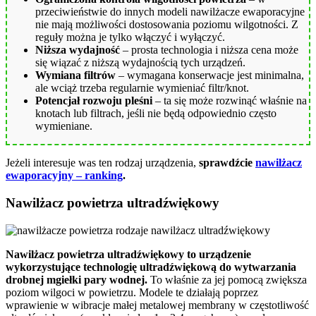
przeciwieństwie do innych modeli nawilżacze ewaporacyjne
nie mają możliwości dostosowania poziomu wilgotności. Z
reguły można je tylko włączyć i wyłączyć.
Niższa wydajność
– prosta technologia i niższa cena może
się wiązać z niższą wydajnością tych urządzeń.
Wymiana filtrów
– wymagana konserwacje jest minimalna,
ale wciąż trzeba regularnie wymieniać filtr/knot.
Potencjał rozwoju pleśni
– ta się może rozwinąć właśnie na
knotach lub filtrach, jeśli nie będą odpowiednio często
wymieniane.
Jeżeli interesuje was ten rodzaj urządzenia,
sprawdźcie
nawilżacz
ewaporacyjny – ranking
.
Nawilżacz powietrza ultradźwiękowy
Nawilżacz powietrza ultradźwiękowy to urządzenie
wykorzystujące technologię ultradźwiękową do wytwarzania
drobnej mgiełki pary wodnej.
To właśnie za jej pomocą zwiększa
poziom wilgoci w powietrzu. Modele te działają poprzez
wprawienie w wibracje małej metalowej membrany w częstotliwość