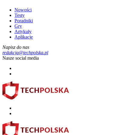
Nowości
Testy
Poradniki
Gry
Artykuły
Aplikacje
Napisz do nas
redakcja@techpolska.pl
Nasze social media