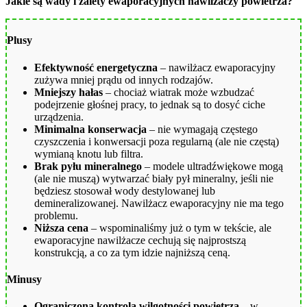
Jakie są wady i zalety ewaporacyjnych nawilżaczy powietrza?
Plusy
Efektywność energetyczna
– nawilżacz ewaporacyjny
zużywa mniej prądu od innych rodzajów.
Mniejszy hałas
– chociaż wiatrak może wzbudzać
podejrzenie głośnej pracy, to jednak są to dosyć ciche
urządzenia.
Minimalna konserwacja
– nie wymagają częstego
czyszczenia i konwersacji poza regularną (ale nie częstą)
wymianą knotu lub filtra.
Brak pyłu mineralnego
– modele ultradźwiękowe mogą
(ale nie muszą) wytwarzać biały pył mineralny, jeśli nie
będziesz stosował wody destylowanej lub
demineralizowanej. Nawilżacz ewaporacyjny nie ma tego
problemu.
Niższa cena
– wspominaliśmy już o tym w tekście, ale
ewaporacyjne nawilżacze cechują się najprostszą
konstrukcją, a co za tym idzie najniższą ceną.
Minusy
Ograniczona kontrola wilgotności powietrza
– w