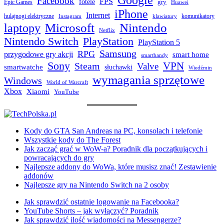
Facebook
FPS
fotele
gry
Epic Games
Huawei
iPhone
Internet
hulajnogi elektryczne
komunikatory
Instagram
klawiatury
laptopy
Microsoft
Nintendo
Netflix
Nintendo Switch
PlayStation
PlayStation 5
Samsung
RPG
przygodowe gry akcji
smart home
smartbandy
Sony
VPN
Steam
Valve
smartwatche
słuchawki
Wiedźmin
wymagania sprzętowe
Windows
World of Warcraft
Xbox
Xiaomi
YouTube
Kody do GTA San Andreas na PC, konsolach i telefonie
Wszystkie kody do The Forest
Jak zacząć grać w WoW-a? Poradnik dla początkujących i
powracających do gry
Najlepsze addony do WoWa, które musisz znać! Zestawienie
addonów
Najlepsze gry na Nintendo Switch na 2 osoby
Jak sprawdzić ostatnie logowanie na Facebooka?
YouTube Shorts – jak wyłączyć? Poradnik
Jak sprawdzić ilość wiadomości na Messengerze?