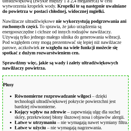
ultradźwiękową (zwykle między 1 a 2,4 megaherca) w celu
wytworzenia kropelek wody.
Kropelki te są następnie uwalniane
do powietrza w postaci chłodnej, widocznej mgiełki.
Nawilżacze ultradźwiękowe
nie wykorzystują podgrzewania ani
ruchomych części.
To sprawia, że jako urządzenia są
energooszczędne i cichsze od innych rodzajów nawilżaczy.
Używają tylko jednego małego silnika do generowania wibracji.
Pod względem ceny mogą prezentować się lepiej niż nawilżacze
parowe, aczkolwiek
ze względu na wiele funkcji możecie się
spotkać z dużym rozwarstwieniem cen.
Sprawdźmy więc, jakie są wady i zalety ultradźwiękowych
nawilżaczy powietrza.
Plusy
Równomierne rozprowadzanie wilgoci
– dzięki
technologii ultradźwiękowej pokrycie powierzchni jest
bardziej równomierne.
Kojący wpływ na zdrowie
– zapewniają ulgę dla suchej
skóry, przekrwionej błony śluzowej nosa i objawów alergii.
Łatwe w utrzymaniu
– nie wymagają nawet wymiany filtra.
Łatwe w użyciu
– nie wymagają nagrzewania.