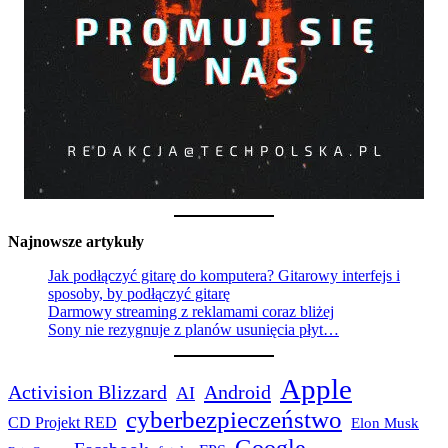
Najnowsze artykuły
Jak podłączyć gitarę do komputera? Gitarowy interfejs i
sposoby, by podłączyć gitarę
Darmowy streaming z reklamami coraz bliżej
Sony nie rezygnuje z planów usunięcia płyt…
Apple
Activision Blizzard
Android
AI
cyberbezpieczeństwo
CD Projekt RED
Elon Musk
Google