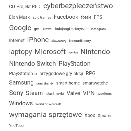
cyberbezpieczeństwo
CD Projekt RED
Facebook
FPS
Elon Musk
fotele
Epic Games
Google
gry
Huawei
hulajnogi elektryczne
Instagram
iPhone
Internet
komunikatory
klawiatury
laptopy
Microsoft
Nintendo
Netflix
Nintendo Switch
PlayStation
RPG
przygodowe gry akcji
PlayStation 5
Samsung
smart home
smartwatche
smartbandy
Sony
VPN
Steam
Valve
słuchawki
Wiedźmin
Windows
World of Warcraft
wymagania sprzętowe
Xbox
Xiaomi
YouTube