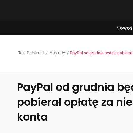
Nowoś
TechPolska.pl
/
Artykuły
/
PayPal od grudnia będzie pobierał
PayPal od grudnia bę
pobierał opłatę za n
konta