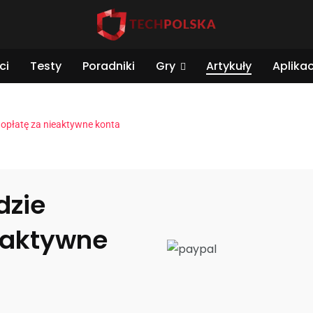
ci
Testy
Poradniki
Gry
Artykuły
Aplikac
 opłatę za nieaktywne konta
dzie
ieaktywne