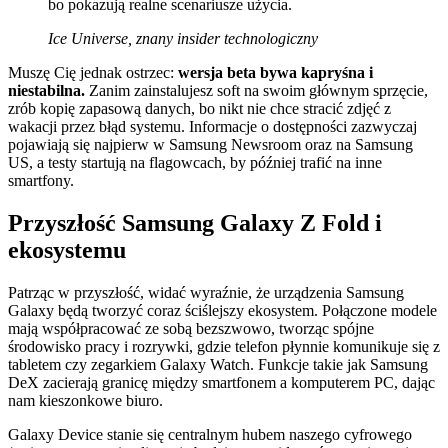
bo pokazują realne scenariusze użycia.
Ice Universe, znany insider technologiczny
Muszę Cię jednak ostrzec:
wersja beta bywa kapryśna i
niestabilna.
Zanim zainstalujesz soft na swoim głównym sprzęcie,
zrób kopię zapasową danych, bo nikt nie chce stracić zdjęć z
wakacji przez błąd systemu. Informacje o dostępności zazwyczaj
pojawiają się najpierw w Samsung Newsroom oraz na Samsung
US, a testy startują na flagowcach, by później trafić na inne
smartfony.
Przyszłość Samsung Galaxy Z Fold i
ekosystemu
Patrząc w przyszłość, widać wyraźnie, że urządzenia Samsung
Galaxy będą tworzyć coraz ściślejszy ekosystem. Połączone modele
mają współpracować ze sobą bezszwowo, tworząc spójne
środowisko pracy i rozrywki, gdzie telefon płynnie komunikuje się z
tabletem czy zegarkiem Galaxy Watch. Funkcje takie jak Samsung
DeX zacierają granicę między smartfonem a komputerem PC, dając
nam kieszonkowe biuro.
Galaxy Device stanie się centralnym hubem naszego cyfrowego