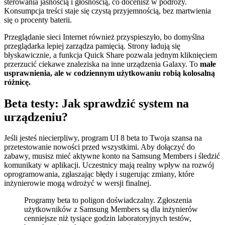
sterowania jasnością i głośnością, co docenisz w podróży.
Konsumpcja treści staje się czystą przyjemnością, bez martwienia
się o procenty baterii.
Przeglądanie sieci Internet również przyspieszyło, bo domyślna
przeglądarka lepiej zarządza pamięcią. Strony ładują się
błyskawicznie, a funkcja Quick Share pozwala jednym kliknięciem
przerzucić ciekawe znaleziska na inne urządzenia Galaxy. To
małe
usprawnienia, ale w codziennym użytkowaniu robią kolosalną
różnicę.
Beta testy: Jak sprawdzić system na
urządzeniu?
Jeśli jesteś niecierpliwy, program UI 8 beta to Twoja szansa na
przetestowanie nowości przed wszystkimi. Aby dołączyć do
zabawy, musisz mieć aktywne konto na Samsung Members i śledzić
komunikaty w aplikacji. Uczestnicy mają realny wpływ na rozwój
oprogramowania, zgłaszając błędy i sugerując zmiany, które
inżynierowie mogą wdrożyć w wersji finalnej.
Programy beta to poligon doświadczalny. Zgłoszenia
użytkowników z Samsung Members są dla inżynierów
cenniejsze niż tysiące godzin laboratoryjnych testów,