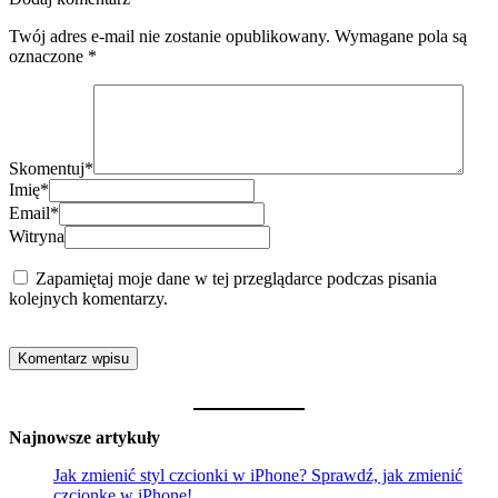
Twój adres e-mail nie zostanie opublikowany.
Wymagane pola są
oznaczone
*
Skomentuj
*
Imię
*
Email
*
Witryna
Zapamiętaj moje dane w tej przeglądarce podczas pisania
kolejnych komentarzy.
Najnowsze artykuły
Jak zmienić styl czcionki w iPhone? Sprawdź, jak zmienić
czcionkę w iPhone!