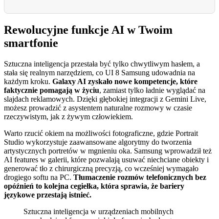
Rewolucyjne funkcje AI w Twoim
smartfonie
Sztuczna inteligencja przestała być tylko chwytliwym hasłem, a
stała się realnym narzędziem, co UI 8 Samsung udowadnia na
każdym kroku.
Galaxy AI zyskało nowe kompetencje, które
faktycznie pomagają w życiu
, zamiast tylko ładnie wyglądać na
slajdach reklamowych. Dzięki głębokiej integracji z Gemini Live,
możesz prowadzić z asystentem naturalne rozmowy w czasie
rzeczywistym, jak z żywym człowiekiem.
Warto rzucić okiem na możliwości fotograficzne, gdzie Portrait
Studio wykorzystuje zaawansowane algorytmy do tworzenia
artystycznych portretów w mgnieniu oka. Samsung wprowadził też
AI features w galerii, które pozwalają usuwać niechciane obiekty i
generować tło z chirurgiczną precyzją, co wcześniej wymagało
drogiego softu na PC.
Tłumaczenie rozmów telefonicznych bez
opóźnień to kolejna cegiełka, która sprawia, że bariery
językowe przestają istnieć.
Sztuczna inteligencja w urządzeniach mobilnych