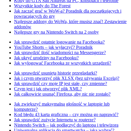
Kody do GTA San Andreas na PC, konsolach i telefonie
Wszystkie kody do The Forest
Jak zacząć grać w WoW-a? Poradnik dla początkujących i
powracających do gry
Najlepsze addony do WoWa, które musisz znać! Zestawienie
addonów
Najlepsze gry na Nintendo Switch na 2 osoby
Jak sprawdzić ostatnie logowanie na Facebooka?
YouTube Shorts – jak wyłączyć? Poradnik
Jak sprawdzić ilość wiadomości na Messengerze?
Jak ukryć urodziny na Facebooku?
Jak wylogować Facebooka ze wszystkich urządzeń?
Jak sprawdzić usuniętą historię przeglądarki?
Jak i czym otworzyć plik XLSX (bez używania Excela)?
Jak sprawdzić czy moje IP jest stałe, czy zmienne?
Czym jest i jak otworzyć plik XML?
Jak całkowicie usunąć Firefoxa, aby nic nie zostało?
Jak zwiększyć maksymalną głośność w laptopie lub
komputerze?
Kod błędu 43 karta graficzna – czy można go naprawić?
Jak sprawdzić zużycie Internetu w routerze?
Nintendo Switch – jak podłączyć do laptopa i telewizora
Uniwersalna aplikacja do smartwatcha – jaką wybrać?