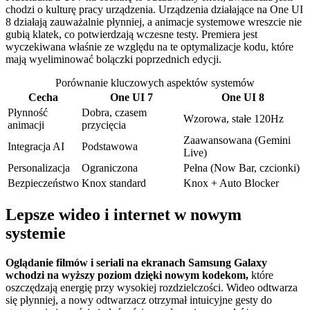
chodzi o kulturę pracy urządzenia. Urządzenia działające na One UI
8 działają zauważalnie płynniej, a animacje systemowe wreszcie nie
gubią klatek, co potwierdzają wczesne testy. Premiera jest
wyczekiwana właśnie ze względu na te optymalizacje kodu, które
mają wyeliminować bolączki poprzednich edycji.
Porównanie kluczowych aspektów systemów
Cecha
One UI 7
One UI 8
Płynność
Dobra, czasem
Wzorowa, stałe 120Hz
animacji
przycięcia
Zaawansowana (Gemini
Integracja AI
Podstawowa
Live)
Personalizacja
Ograniczona
Pełna (Now Bar, czcionki)
Bezpieczeństwo
Knox standard
Knox + Auto Blocker
Lepsze wideo i internet w nowym
systemie
Oglądanie filmów i seriali na ekranach Samsung Galaxy
wchodzi na wyższy poziom dzięki nowym kodekom,
które
oszczędzają energię przy wysokiej rozdzielczości. Wideo odtwarza
się płynniej, a nowy odtwarzacz otrzymał intuicyjne gesty do