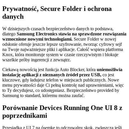
Prywatność, Secure Folder i ochrona
danych
W dzisiejszych czasach bezpieczeństwo danych to podstawa,
dlatego
Samsung Electronics stawia na sprawdzone rozwiązania
wzmocnione nowymi technologiami.
Secure Folder w nowej
odsłonie oferuje jeszcze lepsze szyfrowanie, tworząc cyfrowy sejf
na Twoje najważniejsze pliki i aplikacje. Całość wspiera platforma
Knox, która monitoruje system w czasie rzeczywistym i blokuje
wszelkie próby ingerencji z zewnątrz.
Ciekawą nowością jest funkcja Auto Blocker, która
uniemożliwia
instalację aplikacji z nieznanych źródeł przez USB,
co jest
kluczowe, gdy ładujesz telefon w miejscach publicznych. Nowe
menu prywatności daje Ci pełną kontrolę nad uprawnieniami, więc
to Ty decydujesz, co udostępniasz. Bezpieczeństwo provided by
Samsung to standard, któremu można zaufać.
Porównanie Devices Running One UI 8 z
poprzednikami
Przesiadka z UI 7 na ósemkę to odczuwalny skok, zwłaszcza jeśli