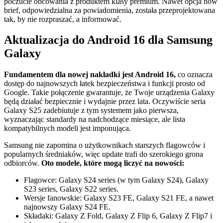
poczucie obcowania z produktem klasy premium. Nawet opcja now
brief, odpowiedzialna za powiadomienia, została przeprojektowana
tak, by nie rozpraszać, a informować.
Aktualizacja do Android 16 dla Samsung
Galaxy
Fundamentem dla nowej nakładki jest Android 16,
co oznacza
dostęp do najnowszych łatek bezpieczeństwa i funkcji prosto od
Google. Takie połączenie gwarantuje, że Twoje urządzenia Galaxy
będą działać bezpiecznie i wydajnie przez lata. Oczywiście seria
Galaxy S25 zadebiutuje z tym systemem jako pierwsza,
wyznaczając standardy na nadchodzące miesiące, ale lista
kompatybilnych modeli jest imponująca.
Samsung nie zapomina o użytkownikach starszych flagowców i
popularnych średniaków, więc update trafi do szerokiego grona
odbiorców.
Oto modele, które mogą liczyć na nowości:
Flagowce: Galaxy S24 series (w tym Galaxy S24), Galaxy
S23 series, Galaxy S22 series.
Wersje fanowskie: Galaxy S23 FE, Galaxy S21 FE, a nawet
najnowszy Galaxy S24 FE.
Składaki: Galaxy Z Fold, Galaxy Z Flip 6, Galaxy Z Flip7 i