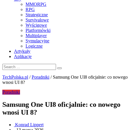
MMORPG
RPG
Strategiczne
Survivalowe
Wyścigowe
Platformówki
Multiplayer
Symulacyjne
Logiczne
Artykuły
Aplikacje
TechPolska.pl
/
Poradniki
/
Samsung One UI8 oficjalnie: co nowego
wnosi UI 8?
Poradniki
Samsung One UI8 oficjalnie: co nowego
wnosi UI 8?
Konrad Lippert
.
13 marca 2026