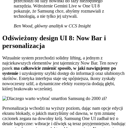
przechodzi od fazy nowinki do fazy niezbędnego
narzędzia. Wdrożenie Gemini Live w One UI 8
pokazuje, że Samsung chce, abyśmy rozmawiali z
technologią, a nie tylko jej używali.
Ben Wood, główny analityk w CCS Insight
Odświeżony design UI 8: Now Bar i
personalizacja
Wizualnie system przechodzi solidny lifting, a jednym z
najciekawszych elementów jest tajemniczy Now Bar. Ten nowy
pasek
ma całkowicie zmienić sposób, w jaki nawigujemy po
systemie
i uzyskujemy szybki dostęp do informacji oraz ulubionych
skrótów. Estetyka interfejsu staje się spójniejsza, ikony zyskały
nowoczesny szlif, a dynamiczne efekty rozmycia dodają głębi,
której brakowało wcześniej.
Personalizacja wchodzi na wyższy poziom, dając nam opcje edycji
ekranu blokady, o jakich marzyliśmy od dawna, w tym zmianę
czcionek zegara na dowolny krój. Samsung One UI zadbał też o
detale haptyczne: wibracje i dźwięk są teraz przyjemniejsze, budując