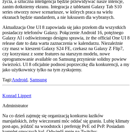
życia, a sztuczna inteligencja będzie przewidywać nasze intencje,
zanim dotkniemy ekranu. Integracja z tabletami Galaxy Tab S10
series otworzy nowe scenariusze, w których praca na wielu
ekranach będzie standardem, a nie luksusem dla wybranych.
Aktualizacja One UI 8 zapowiada się jako przełom dla wszystkich
posiadaczy telefonów Galaxy. Połączenie Android 16, potężnego
Galaxy AI i odświeżonego designu sprawia, że the official One UI 8
release date to data warta zaznaczenia w kalendarzu. Niezależnie
czy masz w kieszeni Galaxy S24 FE, czekasz na Galaxy Z Flip7,
czy korzystasz z some features na starszym modelu, nowe
oprogramowanie available on Samsung przyniesie solidny powiew
świeżości. UI 8 oficjalnie podnosi poprzeczkę dla konkurencji, a my
jako użytkownicy tylko na tym zyskujemy.
Tagi:
Android
,
Samsung
Konrad Lippert
Administrator
Na co dzień zajmuję się organizacją konkursu łazików
marsjańskich, żeby wieczorami móc oddać się graniu. Lubię klimaty
post-apo, jeździć na woodstock i preferuję PvE od PvP. Posiadam
komplet smoczych kul. Odwiedź mnie na Twitchu: