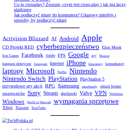
Co to crossplay? Zrozum, czym jest cross-play i jak gra łączy
platformy
Jak podłączyć gitarę do komputera? Gitarowy interfejs i
sposoby, by podłączyć gitarę
Apple
Activision Blizzard
Android
AI
cyberbezpieczeństwo
CD Projekt RED
Elon Musk
Google
Facebook
FPS
fotele
gry
Epic Games
Huawei
iPhone
Internet
hulajnogi elektryczne
komunikatory
Instagram
klawiatury
laptopy
Microsoft
Nintendo
Netflix
Nintendo Switch
PlayStation
PlayStation 5
Samsung
RPG
przygodowe gry akcji
smart home
smartbandy
Sony
VPN
Steam
Valve
smartwatche
słuchawki
Wiedźmin
wymagania sprzętowe
Windows
World of Warcraft
Xbox
Xiaomi
YouTube