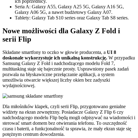
ich poprzednicy.
Seria A: Galaxy A55, Galaxy A25 5G, Galaxy A16 5G,
Galaxy A06 5G, a nawet budżetowy Galaxy A07.
Tablety: Galaxy Tab S10 series oraz Galaxy Tab S8 series.
Nowe możliwości dla Galaxy Z Fold i
serii Flip
Składane smartfony to oczko w głowie producenta, a
UI 8
doskonale wykorzystuje ich unikalną konstrukcję.
W przypadku
Samsung Galaxy Z Fold i nadchodzącego modelu Fold 7,
multitasking staje się bajecznie prosty. Usprawniony pasek zadań
pozwala na błyskawiczne przełączanie aplikacji, a system
umożliwia otwarcie większej liczby okien bez zadyszki
wydajnościowej.
Dla miłośników klapek, czyli serii Flip, przygotowano genialne
widżety na ekran zewnętrzny. Posiadacze Galaxy Z Flip 6 czy
nadchodzącego modelu Flip będą mogli odpisywać na wiadomości i
sterować smart domem bez otwierania telefonu. To oszczędność
czasu i baterii, a funkcjonalność ta sprawia, że mały ekran staje się
potężnym centrum dowodzenia.