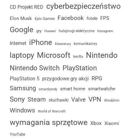
cyberbezpieczeństwo
CD Projekt RED
Facebook
FPS
Elon Musk
fotele
Epic Games
Google
gry
Huawei
hulajnogi elektryczne
Instagram
iPhone
Internet
komunikatory
klawiatury
laptopy
Microsoft
Nintendo
Netflix
Nintendo Switch
PlayStation
RPG
przygodowe gry akcji
PlayStation 5
Samsung
smart home
smartwatche
smartbandy
Sony
VPN
Steam
Valve
słuchawki
Wiedźmin
Windows
World of Warcraft
wymagania sprzętowe
Xbox
Xiaomi
YouTube