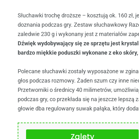
Słuchawki trochę droższe – kosztują ok. 160 zł,
doznania podczas gry. Zestaw słuchawkowy Raze
zaledwie 230 g i wykonany jest z materiałów za
Dźwięk wydobywający się ze sprzętu jest krystal
bardzo miękkie poduszki wykonane z eko skóry, 
Polecane słuchawki zostały wyposażone w zginan
głos podczas rozmowy. Żaden szum czy inne nied
Przetworniki o średnicy 40 milimetrów, umożliwi
podczas gry, co przekłada się na jeszcze lepszą
głowie dba regulowany suwak pałąka, który doda
Zalety