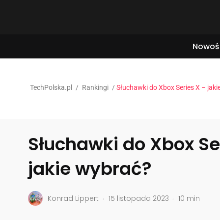
Nowoś
TechPolska.pl
/
Rankingi
/
Słuchawki do Xbox Series X – jak
Słuchawki do Xbox Se
jakie wybrać?
.
.
Konrad Lippert
15 listopada 2023
10 min