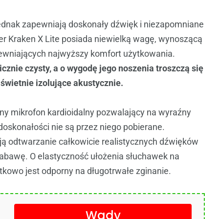
 jednak zapewniają doskonały dźwięk i niezapomniane
r Kraken X Lite posiada niewielką wagę, wynoszącą
pewniających najwyższy komfort użytkowania.
icznie czysty, a o wygodę jego noszenia troszczą się
świetnie izolujące akustycznie.
y mikrofon kardioidalny pozwalający na wyraźny
oskonałości nie są przez niego pobierane.
ają odtwarzanie całkowicie realistycznych dźwięków
 zabawę. O elastyczność ułożenia słuchawek na
tkowo jest odporny na długotrwałe zginanie.
Wady