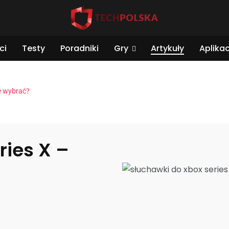
ci
Testy
Poradniki
Gry
Artykuły
Aplikac
ie wybrać?
ries X –