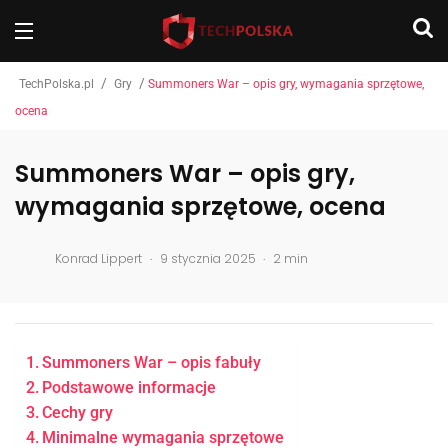
/
/
TechPolska.pl
Gry
Summoners War – opis gry, wymagania sprzętowe,
ocena
Summoners War – opis gry,
wymagania sprzętowe, ocena
.
.
Konrad Lippert
9 stycznia 2025
2 min
Summoners War – opis fabuły
Podstawowe informacje
Cechy gry
Minimalne wymagania sprzętowe