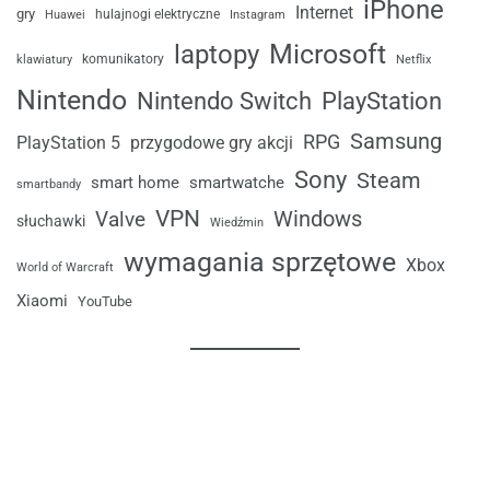
iPhone
Internet
gry
Huawei
hulajnogi elektryczne
Instagram
laptopy
Microsoft
komunikatory
klawiatury
Netflix
Nintendo
Nintendo Switch
PlayStation
Samsung
RPG
przygodowe gry akcji
PlayStation 5
Sony
Steam
smart home
smartwatche
smartbandy
VPN
Windows
Valve
słuchawki
Wiedźmin
wymagania sprzętowe
Xbox
World of Warcraft
Xiaomi
YouTube