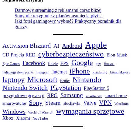
Darmowy streaming z reklamami coraz bliżej
Sony nie rezygnuje z planów usunięcia płyt…
Jaki fotel gamingowy wybrać? Praktyczny poradnik dla
graczy
Apple
Activision Blizzard
Android
AI
cyberbezpieczeństwo
CD Projekt RED
Elon Musk
Google
Facebook
FPS
fotele
gry
Epic Games
Huawei
iPhone
Internet
hulajnogi elektryczne
komunikatory
Instagram
klawiatury
laptopy
Microsoft
Nintendo
Netflix
Nintendo Switch
PlayStation
PlayStation 5
Samsung
RPG
przygodowe gry akcji
smart home
smartbandy
Sony
VPN
Steam
Valve
smartwatche
słuchawki
Wiedźmin
wymagania sprzętowe
Windows
World of Warcraft
Xbox
Xiaomi
YouTube