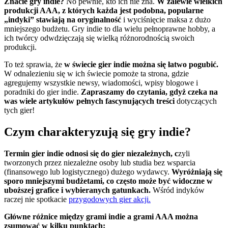
Znacie gry indie?
No pewnie, kto ich nie zna.
W zalewie wielkich
produkcji AAA, z których każda jest podobna, popularne
„indyki” stawiają na oryginalność
i wyciśnięcie maksa z dużo
mniejszego budżetu. Gry indie to dla wielu pełnoprawne hobby, a
ich twórcy odwdzięczają się wielką różnorodnością swoich
produkcji.
To też sprawia, że
w świecie gier indie można się łatwo pogubić.
W odnalezieniu się w ich świecie pomoże ta strona, gdzie
agregujemy wszystkie newsy, wiadomości, wpisy blogowe i
poradniki do gier indie.
Zapraszamy do czytania, gdyż czeka na
was wiele artykułów pełnych fascynujących treści
dotyczących
tych gier!
Czym charakteryzują się gry indie?
Termin gier indie odnosi się do gier niezależnych, c
zyli
tworzonych przez niezależne osoby lub studia bez wsparcia
(finansowego lub logistycznego) dużego wydawcy.
Wyróżniają się
sporo mniejszymi budżetami, co często może być widoczne w
uboższej grafice i wybieranych gatunkach.
Wśród indyków
raczej nie spotkacie
przygodowych gier akcji.
Główne różnice między grami indie a grami AAA można
zsumować w kilku punktach: