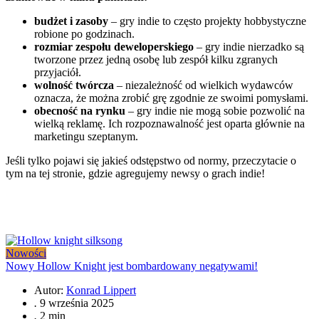
budżet i zasoby
– gry indie to często projekty hobbystyczne
robione po godzinach.
rozmiar zespołu deweloperskiego
– gry indie nierzadko są
tworzone przez jedną osobę lub zespół kilku zgranych
przyjaciół.
wolność twórcza
– niezależność od wielkich wydawców
oznacza, że można zrobić grę zgodnie ze swoimi pomysłami.
obecność na rynku
– gry indie nie mogą sobie pozwolić na
wielką reklamę. Ich rozpoznawalność jest oparta głównie na
marketingu szeptanym.
Jeśli tylko pojawi się jakieś odstępstwo od normy, przeczytacie o
tym na tej stronie, gdzie agregujemy newsy o grach indie!
Nowości
Nowy Hollow Knight jest bombardowany negatywami!
Autor:
Konrad Lippert
.
9 września 2025
.
2 min