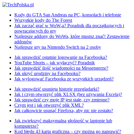
Kody do GTA San Andreas na PC, konsolach i telefonie
Wszystkie kody do The Forest
Jak zacząć grać w WoW-a? Poradnik dla początkujących i
powracających do gry
Najlepsze addony do WoWa, które musisz znać! Zestawienie
addonów
Najlepsze gry na Nintendo Switch na 2 osoby
Jak sprawdzić ostatnie logowanie na Facebooka?
YouTube Shorts – jak wyłączyć? Poradnik
Jak sprawdzić ilość wiadomości na Messengerze?
Jak ukryć urodziny na Facebooku?
Jak wylogować Facebooka ze wszystkich urządzeń?
Jak sprawdzić usuniętą historię przeglądarki?
Jak i czym otworzyć plik XLSX (bez używania Excela)?
Jak sprawdzić czy moje IP jest stałe, czy zmienne?
Czym jest i jak otworzyć plik XML?
Jak całkowicie usunąć Firefoxa, aby nic nie zostało?
Jak zwiększyć maksymalną głośność w laptopie lub
komputerze?
Kod błędu 43 karta graficzna – czy można go naprawić?