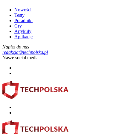
Nowości
Testy
Poradniki
Gry
Artykuły
Aplikacje
Napisz do nas
redakcja@techpolska.pl
Nasze social media