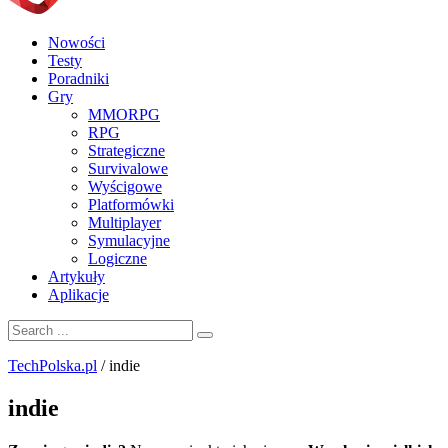
Nowości
Testy
Poradniki
Gry
MMORPG
RPG
Strategiczne
Survivalowe
Wyścigowe
Platformówki
Multiplayer
Symulacyjne
Logiczne
Artykuły
Aplikacje
TechPolska.pl
/
indie
indie