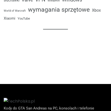
słuchawki
Wiedźmin
wymagania sprzętowe
Xbox
World of Warcraft
Xiaomi
YouTube
Kody do GTA San Andreas na PC, konsolach i telefonie