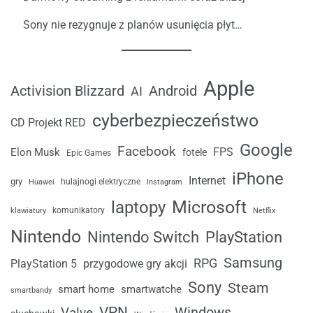
Sony nie rezygnuje z planów usunięcia płyt…
Apple
Android
Activision Blizzard
AI
cyberbezpieczeństwo
CD Projekt RED
Google
Facebook
FPS
Elon Musk
fotele
Epic Games
iPhone
Internet
gry
Huawei
hulajnogi elektryczne
Instagram
laptopy
Microsoft
komunikatory
klawiatury
Netflix
Nintendo
Nintendo Switch
PlayStation
Samsung
RPG
przygodowe gry akcji
PlayStation 5
Sony
Steam
smart home
smartwatche
smartbandy
VPN
Windows
Valve