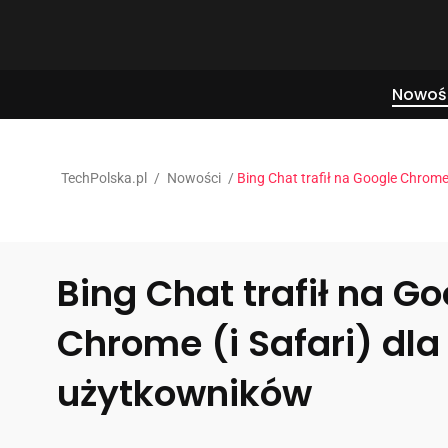
Nowoś
TechPolska.pl
/
Nowości
/
Bing Chat trafił na Google Chrom
Bing Chat trafił na G
Chrome (i Safari) dl
użytkowników