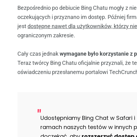
Bezpośrednio po debiucie Bing Chatu mogły z niego
oczekujących i przyznano im dostęp. Później firm
jest
dostępne nawet dla użytkowników, którzy nie
ograniczonym zakresie.
Cały czas jednak
wymagane było korzystanie z pr
Teraz twórcy Bing Chatu oficjalnie przyznali, że 
oświadczeniu przesłanemu portalowi TechCrunc
Udostępniamy Bing Chat w Safari
ramach naszych testów w innych p
doczekać, aby
rozszerzyć dostęp d