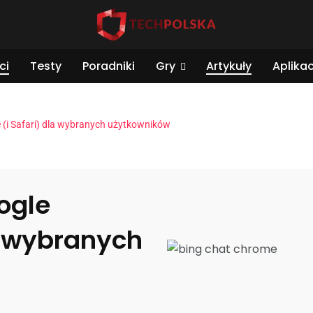
ci
Testy
Poradniki
Gry
Artykuły
Aplikac
e (i Safari) dla wybranych użytkowników
oogle
a wybranych