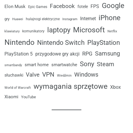
Google
Facebook
FPS
Elon Musk
fotele
Epic Games
iPhone
Internet
gry
Huawei
hulajnogi elektryczne
Instagram
laptopy
Microsoft
komunikatory
klawiatury
Netflix
Nintendo
Nintendo Switch
PlayStation
Samsung
RPG
przygodowe gry akcji
PlayStation 5
Sony
Steam
smart home
smartwatche
smartbandy
VPN
Windows
Valve
słuchawki
Wiedźmin
wymagania sprzętowe
Xbox
World of Warcraft
Xiaomi
YouTube