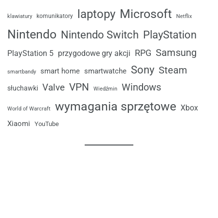
laptopy
Microsoft
komunikatory
klawiatury
Netflix
Nintendo
Nintendo Switch
PlayStation
Samsung
RPG
przygodowe gry akcji
PlayStation 5
Sony
Steam
smart home
smartwatche
smartbandy
VPN
Windows
Valve
słuchawki
Wiedźmin
wymagania sprzętowe
Xbox
World of Warcraft
Xiaomi
YouTube