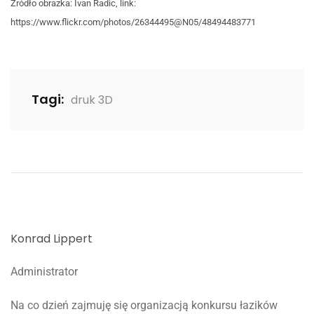
Źródło obrazka: Ivan Radic, link:
https://www.flickr.com/photos/26344495@N05/48494483771
Tagi:
druk 3D
Konrad Lippert
Administrator
Na co dzień zajmuję się organizacją konkursu łazików