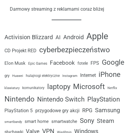
Darmowy streaming z reklamami coraz bliżej
Apple
Android
Activision Blizzard
AI
cyberbezpieczeństwo
CD Projekt RED
Google
Facebook
FPS
Elon Musk
fotele
Epic Games
iPhone
Internet
gry
Huawei
hulajnogi elektryczne
Instagram
laptopy
Microsoft
komunikatory
klawiatury
Netflix
Nintendo
Nintendo Switch
PlayStation
Samsung
RPG
przygodowe gry akcji
PlayStation 5
Sony
Steam
smart home
smartwatche
smartbandy
VPN
Windows
Valve
słuchawki
Wiedźmin