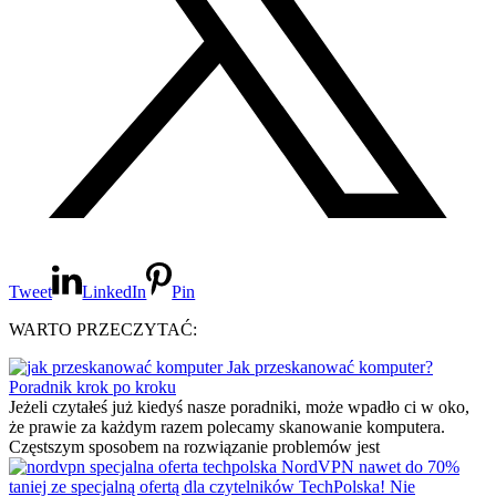
Tweet
LinkedIn
Pin
WARTO PRZECZYTAĆ:
Jak przeskanować komputer?
Poradnik krok po kroku
Jeżeli czytałeś już kiedyś nasze poradniki, może wpadło ci w oko,
że prawie za każdym razem polecamy skanowanie komputera.
Częstszym sposobem na rozwiązanie problemów jest
NordVPN nawet do 70%
taniej ze specjalną ofertą dla czytelników TechPolska! Nie