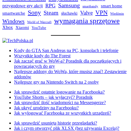
Samsung
RPG
przygodowe gry akcji
smart home
smartbandy
Sony
VPN
Steam
Valve
smartwatche
słuchawki
Wiedźmin
wymagania sprzętowe
Windows
World of Warcraft
Xbox
Xiaomi
YouTube
Kody do GTA San Andreas na PC, konsolach i telefonie
Wszystkie kody do The Forest
Jak zacząć grać w WoW-a? Poradnik dla początkujących i
powracających do gry
Najlepsze addony do WoWa, które musisz znać! Zestawienie
addonów
Najlepsze gry na Nintendo Switch na 2 osoby
Jak sprawdzić ostatnie logowanie na Facebooka?
YouTube Shorts – jak wyłączyć? Poradnik
Jak sprawdzić ilość wiadomości na Messengerze?
Jak ukryć urodziny na Facebooku?
Jak wylogować Facebooka ze wszystkich urządzeń?
Jak sprawdzić usuniętą historię przeglądarki?
Jak i czym otworzyć plik XLSX (bez używania Excela)?