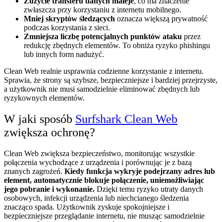
Zużycie transferu danych maleje
, co ma znaczenie
zwłaszcza przy korzystaniu z internetu mobilnego.
Mniej skryptów śledzących
oznacza większą prywatność
podczas korzystania z sieci.
Zmniejsza liczbę potencjalnych punktów ataku
przez
redukcję zbędnych elementów. To obniża ryzyko phishingu
lub innych form nadużyć.
Clean Web realnie usprawnia codzienne korzystanie z internetu.
Sprawia, że strony są szybsze, bezpieczniejsze i bardziej przejrzyste,
a użytkownik nie musi samodzielnie eliminować zbędnych lub
ryzykownych elementów.
W jaki sposób
Surfshark Clean Web
zwiększa ochronę?
Clean Web zwiększa bezpieczeństwo, monitorując wszystkie
połączenia wychodzące z urządzenia i porównując je z bazą
znanych zagrożeń.
Kiedy funkcja wykryje podejrzany adres lub
element, automatycznie blokuje połączenie, uniemożliwiając
jego pobranie i wykonanie.
Dzięki temu ryzyko utraty danych
osobowych, infekcji urządzenia lub niechcianego śledzenia
znacząco spada. Użytkownik zyskuje spokojniejsze i
bezpieczniejsze przeglądanie internetu, nie musząc samodzielnie