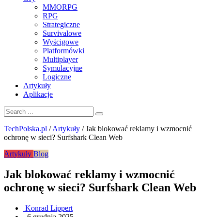
MMORPG
RPG
Strategiczne
Survivalowe
Wyścigowe
Platformówki
Multiplayer
Symulacyjne
Logiczne
Artykuły
Aplikacje
TechPolska.pl
/
Artykuły
/
Jak blokować reklamy i wzmocnić
ochronę w sieci? Surfshark Clean Web
Artykuły
Blog
Jak blokować reklamy i wzmocnić
ochronę w sieci? Surfshark Clean Web
Konrad Lippert
.
6 grudnia 2025