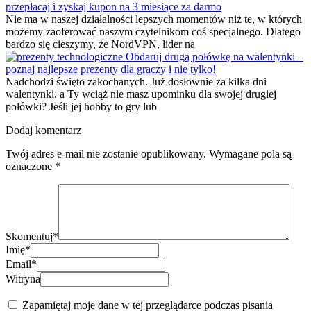
przepłacaj i zyskaj kupon na 3 miesiące za darmo
Nie ma w naszej działalności lepszych momentów niż te, w których
możemy zaoferować naszym czytelnikom coś specjalnego. Dlatego
bardzo się cieszymy, że NordVPN, lider na
Obdaruj drugą połówkę na walentynki –
poznaj najlepsze prezenty dla graczy i nie tylko!
Nadchodzi święto zakochanych. Już dosłownie za kilka dni
walentynki, a Ty wciąż nie masz upominku dla swojej drugiej
połówki? Jeśli jej hobby to gry lub
Dodaj komentarz
Twój adres e-mail nie zostanie opublikowany.
Wymagane pola są
oznaczone
*
Skomentuj
*
Imię
*
Email
*
Witryna
Zapamiętaj moje dane w tej przeglądarce podczas pisania