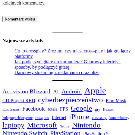
kolejnych komentarzy.
Najnowsze artykuły
Co to crossplay? Zrozum, czym jest cross-play i jak gra łączy
platformy
Jak podłączyć gitarę do komputera? Gitarowy interfejs i
sposoby, by podłączyć gitarę
Darmowy streaming z reklamami coraz bliżej
Apple
Activision Blizzard
Android
AI
cyberbezpieczeństwo
CD Projekt RED
Elon Musk
Google
Facebook
FPS
fotele
gry
Epic Games
Huawei
iPhone
Internet
hulajnogi elektryczne
komunikatory
Instagram
klawiatury
laptopy
Microsoft
Nintendo
Netflix
Nintendo Switch
PlayStation
PlayStation 5