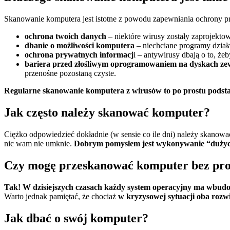
Skanowanie komputera jest istotne z powodu zapewniania ochrony pr
ochrona twoich danych
– niektóre wirusy zostały zaprojekto
dbanie o możliwości komputera
– niechciane programy dzia
ochrona prywatnych informacj
i – antywirusy dbają o to, żeb
bariera przed złośliwym oprogramowaniem na dyskach z
przenośne pozostaną czyste.
Regularne skanowanie komputera z wirusów to po prostu podsta
Jak często należy skanować komputer?
Ciężko odpowiedzieć dokładnie (w sensie co ile dni) należy skanow
nic wam nie umknie.
Dobrym pomysłem jest wykonywanie “dużych
Czy mogę przeskanować komputer bez pr
Tak! W dzisiejszych czasach każdy system operacyjny ma wbud
Warto jednak pamiętać, że chociaż
w kryzysowej sytuacji oba rozw
Jak dbać o swój komputer?