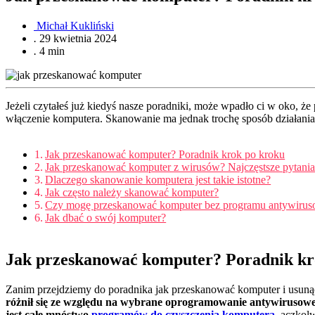
Michał Kukliński
.
29 kwietnia 2024
.
4 min
Jeżeli czytałeś już kiedyś nasze poradniki, może wpadło ci w oko, że
włączenie komputera. Skanowanie ma jednak trochę sposób działani
Jak przeskanować komputer? Poradnik krok po kroku
Jak przeskanować komputer z wirusów? Najczęstsze pytani
Dlaczego skanowanie komputera jest takie istotne?
Jak często należy skanować komputer?
Czy mogę przeskanować komputer bez programu antywiru
Jak dbać o swój komputer?
Jak przeskanować komputer? Poradnik kr
Zanim przejdziemy do poradnika jak przeskanować komputer i usunąć
różnił się ze względu na wybrane oprogramowanie antywirusow
jest całe mnóstwo
programów do czyszczenia komputera
,
aczkolw