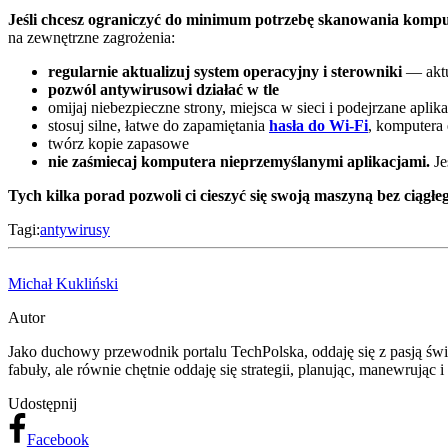
Jeśli chcesz ograniczyć do minimum potrzebę skanowania kompu
na zewnętrzne zagrożenia:
regularnie aktualizuj system operacyjny i sterowniki
— aktu
pozwól antywirusowi działać w tle
omijaj niebezpieczne strony, miejsca w sieci i podejrzane aplika
stosuj silne, łatwe do zapamiętania
hasła do Wi-Fi
, komputera 
twórz kopie zapasowe
nie zaśmiecaj komputera nieprzemyślanymi aplikacjami.
Je
Tych kilka porad pozwoli ci cieszyć się swoją maszyną bez ciągłe
Tagi:
antywirusy
Michał Kukliński
Autor
Jako duchowy przewodnik portalu TechPolska, oddaję się z pasją świ
fabuły, ale równie chętnie oddaję się strategii, planując, manewrując 
Udostępnij
Facebook