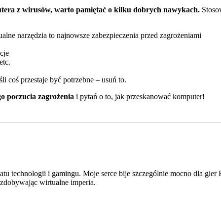
tera z wirusów, warto pamiętać o kilku dobrych nawykach.
Stosow
alne narzędzia to najnowsze zabezpieczenia przed zagrożeniami
cje
etc.
śli coś przestaje być potrzebne – usuń to.
go poczucia zagrożenia
i pytań o to, jak przeskanować komputer!
atu technologii i gamingu. Moje serce bije szczególnie mocno dla gi
i zdobywając wirtualne imperia.