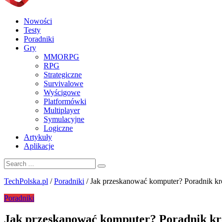
Nowości
Testy
Poradniki
Gry
MMORPG
RPG
Strategiczne
Survivalowe
Wyścigowe
Platformówki
Multiplayer
Symulacyjne
Logiczne
Artykuły
Aplikacje
TechPolska.pl
/
Poradniki
/
Jak przeskanować komputer? Poradnik kr
Poradniki
Jak przeskanować komputer? Poradnik kr