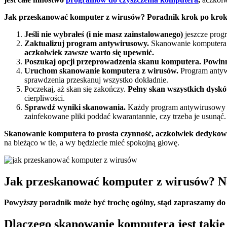
Jak przeskanować komputer z wirusów? Poradnik krok po krok
Jeśli nie wybrałeś (i nie masz zainstalowanego)
jeszcze prog
Zaktualizuj program antywirusowy.
Skanowanie komputera i
aczkolwiek zawsze warto się upewnić.
Poszukaj opcji przeprowadzenia skanu komputera. Powinn
Uruchom skanowanie komputera z wirusów.
Program antyw
sprawdzenia przeskanuj wszystko dokładnie.
Poczekaj, aż skan się zakończy.
Pełny skan wszystkich dysk
cierpliwości.
Sprawdź wyniki skanowania.
Każdy program antywirusowy na
zainfekowane pliki poddać kwarantannie, czy trzeba je usunąć
Skanowanie komputera to prosta czynność, aczkolwiek dedykow
na bieżąco w tle, a wy będziecie mieć spokojną głowę.
Jak przeskanować komputer z wirusów? Na
Powyższy poradnik może być trochę ogólny, stąd zapraszamy do d
Dlaczego skanowanie komputera jest takie 