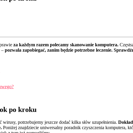
 prawie
za każdym razem polecamy skanowanie komputera.
Częstsz
a –
pozwala zapobiegać, zanim będzie potrzebne leczenie. Sprawd
a
sowego?
ok po kroku
 wirusy, potrzebujemy jeszcze dodać kilka słów uzupełnienia.
Dokład
e.
Poniżej znajdziecie uniwersalny poradnik czyszczenia komputera, k
iek z tym już pomogliśmy.