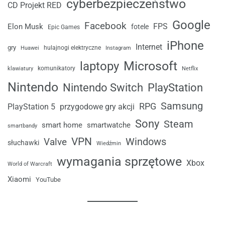
cyberbezpieczeństwo
CD Projekt RED
Google
Facebook
FPS
Elon Musk
fotele
Epic Games
iPhone
Internet
gry
Huawei
hulajnogi elektryczne
Instagram
laptopy
Microsoft
komunikatory
klawiatury
Netflix
Nintendo
Nintendo Switch
PlayStation
Samsung
RPG
przygodowe gry akcji
PlayStation 5
Sony
Steam
smart home
smartwatche
smartbandy
VPN
Windows
Valve
słuchawki
Wiedźmin
wymagania sprzętowe
Xbox
World of Warcraft
Xiaomi
YouTube