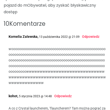
pojazd do mObywatel, aby zyskać błyskawiczny
dostęp
10Komentarze
Kornelia Zalewska,
Odpowiedz
13 października 2022 @ 21:09
woooooooooooooooooooooooooooooooooooooooooooooooo
ooooooooooooooooooooooooooooooooooooooooooooooooo
ooooooooooooooooooooooooooooooooooooooooooooooooo
ooooooooooooooooooooooooooooooooooooooooooooooooo
ooooooooowwwwwwwwwwwwwwwwwwwwwwwwwwwww
wwwwwwwwwwwwwwwwwwwwwwwwwwwwwwwwwwww
wwwwwwwwwwwww
kohot,
Odpowiedz
5 stycznia 2023 @ 14:48
A co z Crystal launcherem, Tlauncherem? Tam można pograć za